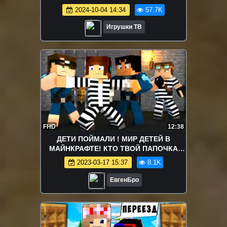
2024-10-04 14:34
57.7K
Игрушки ТВ
FHD
12:38
ДЕТИ ПОЙМАЛИ ! МИР ДЕТЕЙ В
МАЙНКРАФТЕ! КТО ТВОЙ ПАПОЧКА
МАЙНКРАФТ! ДЕТИ MINECRAFT!
2023-03-17 15:37
8.1K
ЕвгенБро