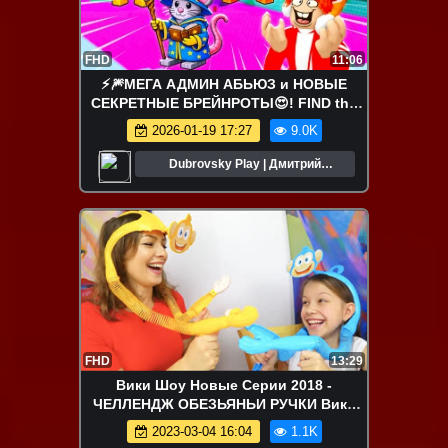
FHD
11:06
⚡️🎆МЕГА АДМИН АБЬЮЗ и НОВЫЕ
СЕКРЕТНЫЕ БРЕЙНРОТЫ😍! FIND the
BRAINROT - №11 в ROBLOX
2026-01-19 17:27
9.0K
Dubrovsky Play | Дмитрий
Дубровский
FHD
13:29
Вики Шоу Новые Серии 2018 -
ЧЕЛЛЕНДЖ ОБЕЗЬЯНЬИ РУЧКИ Вика
против Мамы Challenge / Вики Шоу
2023-03-04 16:04
1.1K