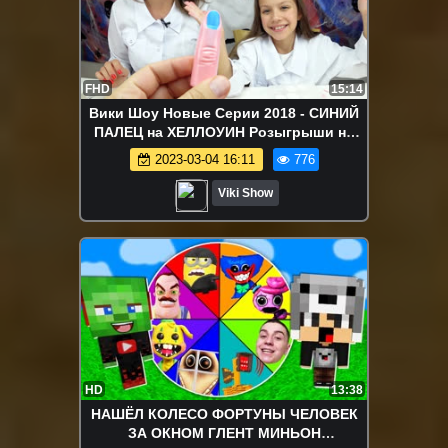
FHD
15:14
Вики Шоу Новые Серии 2018 - СИНИЙ
ПАЛЕЦ на ХЕЛЛОУИН Розыгрыши на
HALLOWEEN Сделали Мозги и ГЛАЗА /
2023-03-04 16:11
776
Вики Шоу
Viki Show
HD
13:38
НАШЁЛ КОЛЕСО ФОРТУНЫ ЧЕЛОВЕК
ЗА ОКНОМ ГЛЕНТ МИНЬОН