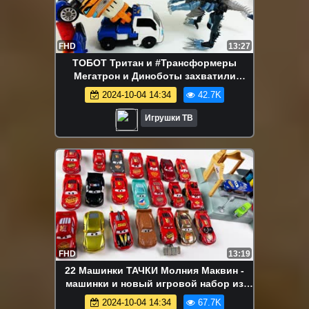
FHD
13:27
ТОБОТ Тритан и #Трансформеры
Мегатрон и Диноботы захватили
Тобота Зеро. Тобот Эвакуатор и
2024-10-04 14:34
42.7K
Динозавры
Игрушки ТВ
FHD
13:19
22 Машинки ТАЧКИ Молния Маквин -
машинки и новый игровой набор из
мультика Cars McQueen
2024-10-04 14:34
67.7K