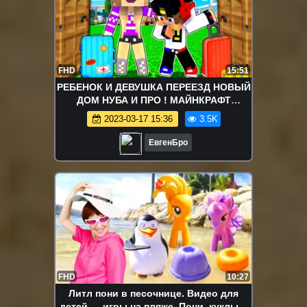
FHD
15:51
РЕБЕНОК И ДЕВУШКА ПЕРЕЕЗД НОВЫЙ
ДОМ НУБА И ПРО ! МАЙНКРАФТ
ВЫЖИВАНИЕ БОМЖА ВИДЕО
2023-03-17 15:36
3.5K
ТРОЛЛИНГ MINECRAFT
ЕвгенБро
FHD
10:27
Литл пони в песочнице. Видео для
детей — игры на пляже. Пони, куклы и