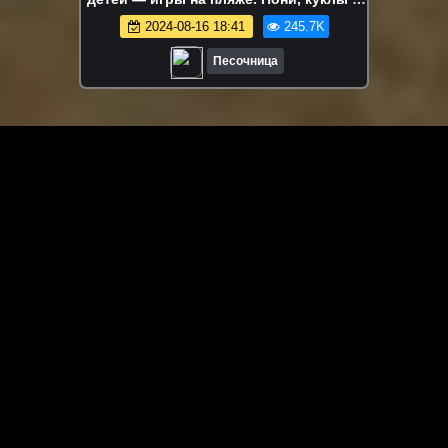
Маша Капуки Кануки
2024-08-16 18:41
245.7K
Песочница
ЗАГРУЗИТЬ ЕЩЁ ВИДЕО
О сайте
Специально для Вас мы отобрали вручную самое лучшее
видео! Смотрите видео онлайн на HDVK.ru. Смотреть
онлайн фильмы и сериалы бесплатно, музыкальные
клипы, новости мира и кино, обзоры мобильных