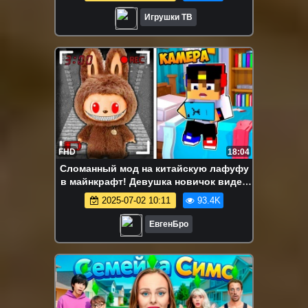
Игрушки ТВ
FHD
18:04
Сломанный мод на китайскую лафуфу
в майнкрафт! Девушка новичок видео
minecraftм
2025-07-02 10:11
93.4K
ЕвгенБро