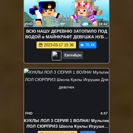
FHD
18:42
ВСЮ НАШУ ДЕРЕВНЮ ЗАТОПИЛО ПОД
ВОДОЙ в МАЙНКРАФТ ДЕВУШКА НУБ И
ПРО ВИДЕО ТРОЛЛИНГ MINECRAFT
2023-03-17 15:36
70.4K
ЕвгенБро
FHD
4:47
КУКЛЫ ЛОЛ 3 СЕРИЯ 1 ВОЛНА! Мультик
ЛОЛ СЮРПРИЗ Школа Куклы Игрушки
Для девочек