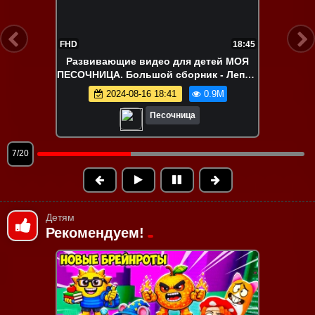
FHD
22:15
Ам Ням в поиске вкусняшек!
Развивающие видео про игрушки
2024-08-12 18:04
840.0K
Песочница
8/20
Детям
Рекомендуем!