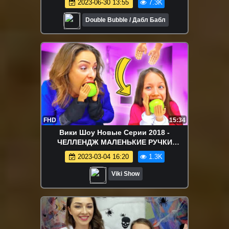
2023-06-30 13:55
7.3K
Double Bubble / Дабл Бабл
FHD
15:34
Вики Шоу Новые Серии 2018 -
ЧЕЛЛЕНДЖ МАЛЕНЬКИЕ РУЧКИ
Попробуй Почистить Банан и Съесть
2023-03-04 16:20
1.3K
Яблоко Tiny Hands Challenge / Вики
Шоу
Viki Show