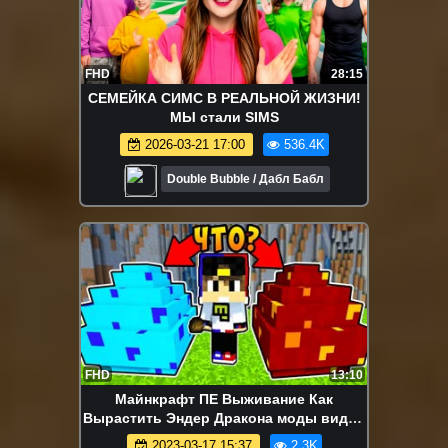
FHD
28:15
СЕМЕЙКА СИМС В РЕАЛЬНОЙ ЖИЗНИ!
МЫ стали SIMS
2026-03-21 17:00
536.4K
Double Bubble / Дабл Бабл
FHD
13:10
Майнкрафт ПЕ Выживание Как
Вырастить Эндер Дракона моды видео
игра Minecraft PE
2023-03-17 15:37
2.3K