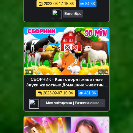
НУБ И ПРО ТРОЛЛИНГ ЛОВУШКА
2023-03-17 15:36
84.3K
MINECRAFT
ЕвгенБро
FHD
28:34
СБОРНИК - Как говорят животные
Звуки животных Домашние животные
для детей Корова Лошадь
2023-09-07 16:04
481.3K
Моя звёздочка | Развивающие
мультики для детей