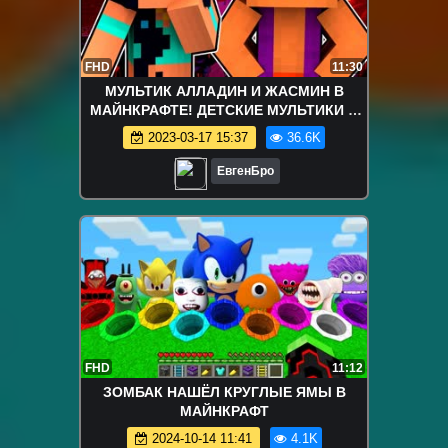
FHD
11:30
МУЛЬТИК АЛЛАДИН И ЖАСМИН В
МАЙНКРАФТЕ! ДЕТСКИЕ МУЛЬТИКИ В
MINECRAFT! ДЕТИ В МАЙНКРАФТ! МИР
2023-03-17 15:37
36.6K
ДЕТЕЙ!
ЕвгенБро
FHD
11:12
ЗОМБАК НАШЁЛ КРУГЛЫЕ ЯМЫ В
МАЙНКРАФТ
2024-10-14 11:41
4.1K