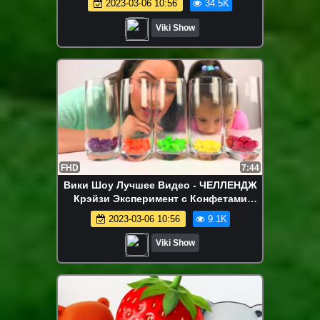
2023-03-06 10:56
34.5K
Вики Шоу
Viki Show
FHD
7:44
Вики Шоу Лучшее Видео - ЧЕЛЛЕНДЖ
Крэйзи Эксперимент с Конфетами
Skittles Самый Сладкий Коктейль /
2023-03-06 10:56
9.1K
Вики Шоу
Viki Show