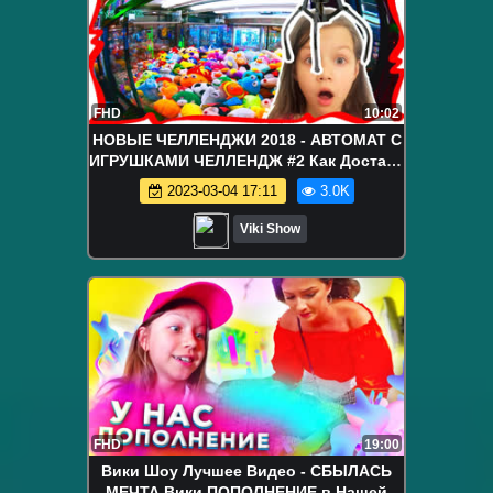
FHD
10:02
НОВЫЕ ЧЕЛЛЕНДЖИ 2018 - АВТОМАТ С
ИГРУШКАМИ ЧЕЛЛЕНДЖ #2 Как Достать
Мягкую Игрушку из Игрового Автомата
2023-03-04 17:11
3.0K
/ Вики Шоу
Viki Show
FHD
19:00
Вики Шоу Лучшее Видео - СБЫЛАСЬ
МЕЧТА Вики ПОПОЛНЕНИЕ в Нашей