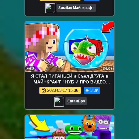
Зомбак Майнкрафт
FHD
34:07
Я СТАЛ ПИРАНЬЕЙ и Съел ДРУГА в
МАЙНКРАФТ ! НУБ И ПРО ВИДЕО
ТРОЛЛИНГ MINECRAFT
2023-03-17 15:36
3.0K
ЕвгенБро