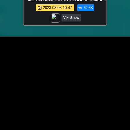
Семье Посоветуйте Как Его Назвать?
2023-03-06 10:47
79.6K
Влог / Вики Шоу
Viki Show
ЗАГРУЗИТЬ ЕЩЁ ВИДЕО
О сайте
Специально для Вас мы отобрали вручную самое лучшее
видео! Смотрите видео онлайн на HDVK.ru. Смотреть
онлайн фильмы и сериалы бесплатно, музыкальные
клипы, новости мира и кино, обзоры мобильных