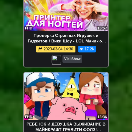
FHD
15:57
Проверка Странных Игрушек и
Гаджетов / Вики Шоу - LOL Маникюр
БУДУЩЕГО Напечатала Ногти На
2023-03-04 14:30
17.2K
Принтере / Вики Шоу
Viki Show
FHD
13:36
РЕБЕНОК И ДЕВУШКА ВЫЖИВАНИЕ В
МАЙНКРАФТ ГРАВИТИ ФОЛЗ!