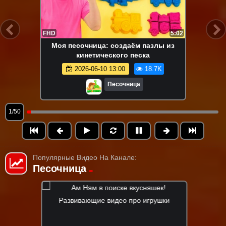
FHD
5:02
Моя песочница: создаём пазлы из
кинетического песка
2026-06-10 13:00
18.7K
Песочница
1/50
Популярные Видео На Канале:
Песочница