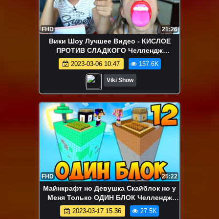
FHD
21:26
Вики Шоу Лучшее Видео - КИСЛОЕ
ПРОТИВ СЛАДКОГО Челлендж
ИНТУИЦИЯ Выбери Сладость Mystery
2023-03-06 10:47
157.6K
Box Switch-Up Challenge / Вики Шоу
Viki Show
FHD
25:22
Майнкрафт но Девушка Скайблок но у
Меня Только ОДИН БЛОК Челлендж
НУБ И ПРО ВИДЕО ТРОЛЛИНГ
2023-03-17 15:36
27.5K
MINECRAFT