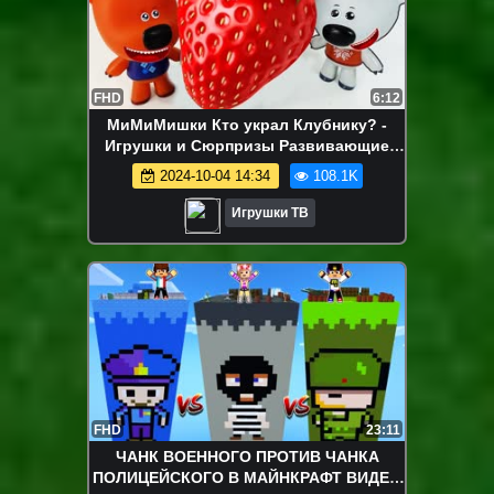
FHD
6:12
МиМиМишки Кто украл Клубнику? -
Игрушки и Сюрпризы Развивающие
мультики для детей - Тучка и Кеша
2024-10-04 14:34
108.1K
Игрушки ТВ
FHD
23:11
ЧАНК ВОЕННОГО ПРОТИВ ЧАНКА
ПОЛИЦЕЙСКОГО В МАЙНКРАФТ ВИДЕО