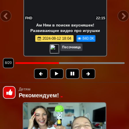
FHD
21:55
Ам Ням играет в съедобное-
несъедобное! 😋 Игры и развивающее
видео про игрушки Om Nom
2024-08-13 15:03
815.3K
Песочница
9/20
Детям
Рекомендуем!