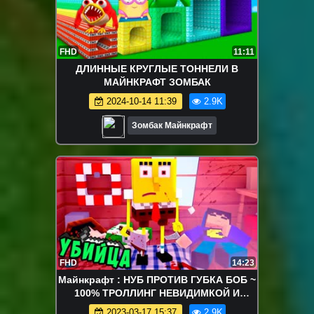
FHD
11:11
ДЛИННЫЕ КРУГЛЫЕ ТОННЕЛИ В
МАЙНКРАФТ ЗОМБАК
2024-10-14 11:39
2.9K
Зомбак Майнкрафт
FHD
14:23
Майнкрафт : НУБ ПРОТИВ ГУБКА БОБ ~
100% ТРОЛЛИНГ НЕВИДИМКОЙ И
ЗАЩИТА ОТ НУБА / НУБИК MINECRAFT
2023-03-17 15:37
2.9K