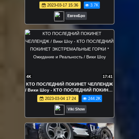
Майнкрафт НУБ И ПРО ВИДЕО
2023-03-17 15:36
3.7K
ТРОЛЛИНГ MINECRAFT
ЕвгенБро
4K
17:41
КТО ПОСЛЕДНИЙ ПОКИНЕТ ЧЕЛЛЕНДЖ
/ Вики Шоу - КТО ПОСЛЕДНИЙ ПОКИНЕТ
ЭКСТРЕМАЛЬНЫЕ ГОРКИ * Ожидание и
2023-03-04 17:24
244.2K
Реальность / Вики Шоу
Viki Show