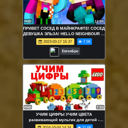
FHD
12:04
ПРИВЕТ СОСЕД В МАЙНКРАФТЕ! СОСЕД
ДЕВУШКА ЭЛЬЗА! HELLO NEIGHBOUR IN
MINECRAFT ROLEPLAY
2023-03-17 15:37
7.5K
ЕвгенБро
FHD
7:53
УЧИМ ЦИФРЫ УЧИМ ЦВЕТА
развивающий мультик для детей -
Паровозик Лего Дупло. ИГРУШКИ ТВ.
2024-10-04 14:34
11.6K