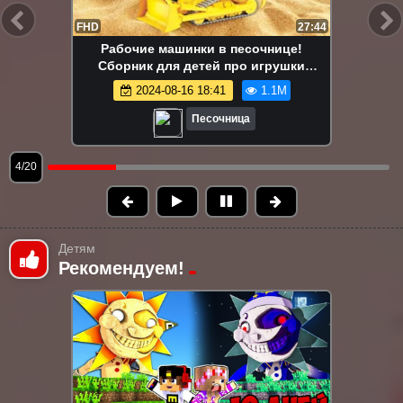
FHD
13:58
Маша Капуки Кануки и игрушки в
песочнице — Развивающее видео для
самых маленьких
2024-08-16 18:41
1.1M
Песочница
5/20
Детям
Рекомендуем!