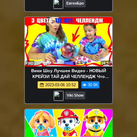
ЕвгенБро
FHD
16:57
Вики Шоу Лучшее Видео - НОВЫЙ
КРЕЙЗИ ТАЙ ДАЙ ЧЕЛЛЕНДЖ Что
Пошло Не так 3 Markers Tie Dye
2023-03-06 10:52
30.9K
Challenge / Вики Шоу
Viki Show