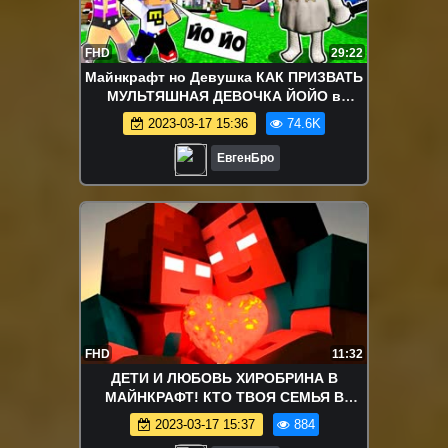
FHD
29:22
Майнкрафт но Девушка КАК ПРИЗВАТЬ
МУЛЬТЯШНАЯ ДЕВОЧКА ЙОЙО в
Майнкрафт НУБ И ПРО ТРОЛЛИНГ
2023-03-17 15:36
74.6K
MINECRAFT
ЕвгенБро
FHD
11:32
ДЕТИ И ЛЮБОВЬ ХИРОБРИНА В
МАЙНКРАФТ! КТО ТВОЯ СЕМЬЯ В
MINECRAFT! WHO'S YOUR FAMILY
2023-03-17 15:37
884
ROLEPLAY