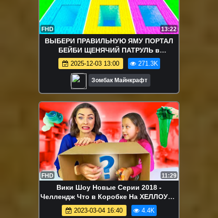
FHD
13:22
ВЫБЕРИ ПРАВИЛЬНУЮ ЯМУ ПОРТАЛ
БЕЙБИ ЩЕНЯЧИЙ ПАТРУЛЬ в
МАЙНКРАФТ ЗОМБАК СКАЙ МАРШАЛ
2025-12-03 13:00
271.3K
КРЕПЫШ
Зомбак Майнкрафт
FHD
11:29
Вики Шоу Новые Серии 2018 -
Челлендж Что в Коробке На ХЕЛЛОУИН
Нащупал Скелет Крысы Зеленая
2023-03-04 16:40
4.4K
Голова Черви Challenge / Вики Шоу