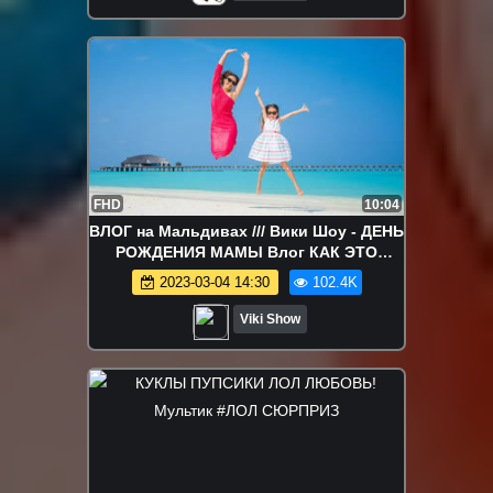
FHD
10:04
ВЛОГ на Мальдивах /// Вики Шоу - ДЕНЬ
РОЖДЕНИЯ МАМЫ Влог КАК ЭТО
БЫЛО СПА с Викой Ужин На Пляже ///
2023-03-04 14:30
102.4K
Вики Шоу
Viki Show