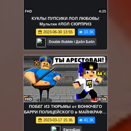
FHD
4:25
КУКЛЫ ПУПСИКИ ЛОЛ ЛЮБОВЬ!
Мультик #ЛОЛ СЮРПРИЗ
2023-06-30 13:55
10.3K
Double Bubble / Дабл Бабл
FHD
18:59
ПОБЕГ ИЗ ТЮРЬМЫ от ВОНЮЧЕГО
БАРРИ ПОЛИЦЕЙСКОГО в МАЙНКРАФТ !
ДЕВУШКА ВИДЕО ТРОЛЛИНГ
2023-03-17 15:36
41.3K
MINECRAFT
ЕвгенБро