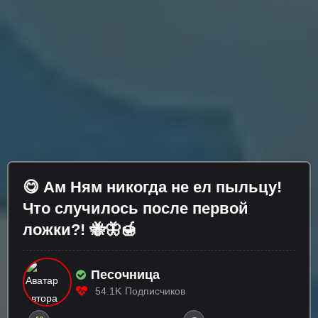
😋 Ам Ням никогда не ел пыльцу!
Что случилось после первой
ложки?! 🐝🦋🍯
Песочница
54.1K
Подписчиков