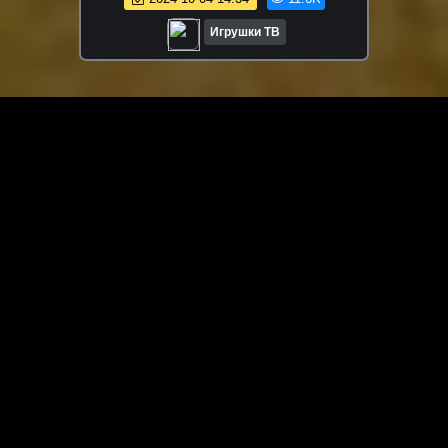
Игрушки ТВ
ЗАГРУЗИТЬ ЕЩЁ ВИДЕО
О сайте
Специально для Вас мы отобрали вручную самое лучшее
видео! Смотрите видео онлайн на HDVK.ru. Смотреть
онлайн фильмы и сериалы бесплатно, музыкальные
клипы, новости мира и кино, обзоры мобильных
устройств. Мультфильмы, аниме, дорамы смотреть
онлайн бесплатно!