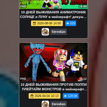
FHD
16:09
10 ДНЕЙ ВЫЖИВАНИЯ АНИМАТРОНИК
СОЛНЦЕ и ЛУНУ в майнкрафт! девушка
новичок видео minecraft
2026-08-06 14:00
526
ЕвгенБро
FHD
32:12
10 ДНЕЙ ВЫЖИВАНИЯ ПРОТИВ ПОППИ
ПЛЕЙТАЙМ МОНСТРОВ в майнкрафт!
девушка новичок видео minecraft
2026-04-04 10:13
128.0K
ЕвгенБро