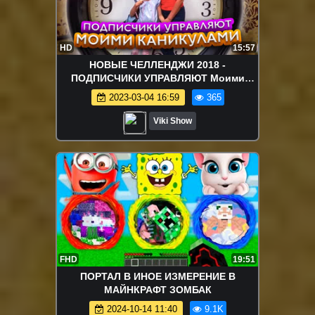
HD
15:57
НОВЫЕ ЧЕЛЛЕНДЖИ 2018 -
ПОДПИСЧИКИ УПРАВЛЯЮТ Моими
КАНИКУЛАМИ в Москве Записали
2023-03-04 16:59
365
Новую Песню Влог / Вики Шоу
Viki Show
FHD
19:51
ПОРТАЛ В ИНОЕ ИЗМЕРЕНИЕ В
МАЙНКРАФТ ЗОМБАК
2024-10-14 11:40
9.1K