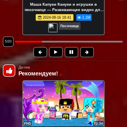
Ам Ням и разноцветные яйца!
Развивающие видео про игрушки для
детей – Игры в песочнице
2024-08-13 15:04
1.0M
Песочница
6/20
Детям
Рекомендуем!
FHD
22:34