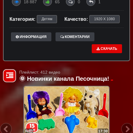
18 887
65
0
1
Категория:
Качество:
Детям
1920 X 1080
ИНФОРМАЦИЯ
КОМЕНТАРИИ
СКАЧАТЬ
Плейлист: 412 видео
🌞 Новинки канала Песочница!
FHD
17:30