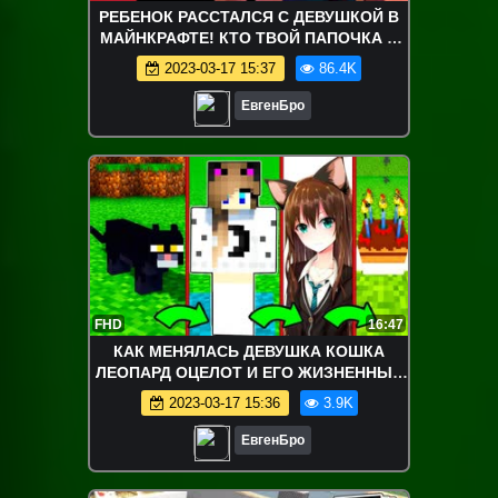
РЕБЕНОК РАССТАЛСЯ С ДЕВУШКОЙ В
МАЙНКРАФТЕ! КТО ТВОЙ ПАПОЧКА В
MINECRAFT! ДЕТИ В МАЙНКРАФТ! МИР
2023-03-17 15:37
86.4K
ДЕТЕЙ
ЕвгенБро
FHD
16:47
КАК МЕНЯЛАСЬ ДЕВУШКА КОШКА
ЛЕОПАРД ОЦЕЛОТ И ЕГО ЖИЗНЕННЫЙ
ЦИКЛ В МАЙНКРАФТ ЭВОЛЮЦИЯ НЕКО
2023-03-17 15:36
3.9K
ТЯН
ЕвгенБро