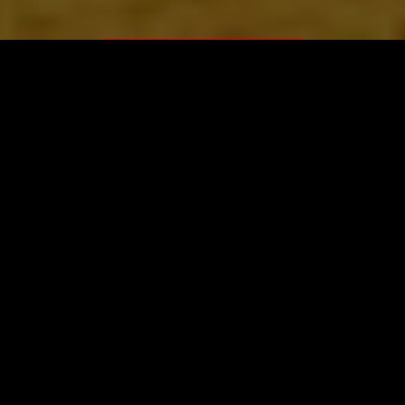
ЗАГРУЗИТЬ ЕЩЁ ВИДЕО
О сайте
Специально для Вас мы отобрали вручную самое лучшее
видео! Смотрите видео онлайн на HDVK.ru. Смотреть
онлайн фильмы и сериалы бесплатно, музыкальные
клипы, новости мира и кино, обзоры мобильных
устройств. Мультфильмы, аниме, дорамы смотреть
онлайн бесплатно!
Скачать видео с ВК, РуТуба, Дзена, ОК