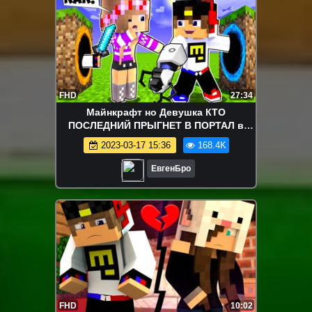
FHD
27:34
Майнкрафт но Девушка КТО
ПОСЛЕДНИЙ ПРЫГНЕТ В ПОРТАЛ в
Майнкрафт НУБ И ПРО ВИДЕО
2023-03-17 15:36
168.4K
ТРОЛЛИНГ MINECRAFT
ЕвгенБро
FHD
10:02