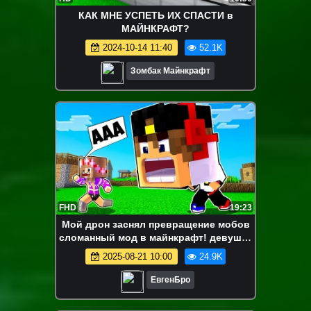
КАК МНЕ УСПЕТЬ ИХ СПАСТИ в
МАЙНКРАФТ?
2024-10-14 11:40
52.1K
Зомбак Майнкрафт
FHD
19:23
Мой дрон заснял превращение мобов
сломанный мод в майнкрафт! девушка
новичок видео minecraft
2025-08-21 10:00
24.9K
ЕвгенБро