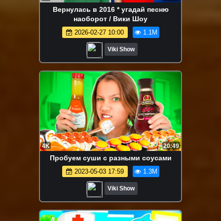
Вернулась в 2016 * угадай песню
наоборот / Вики Шоу
2026-02-27 10:00
1.1M
Viki Show
4K
20:49
Пробуем суши с разными соусами
2023-05-03 17:59
1.3M
Viki Show