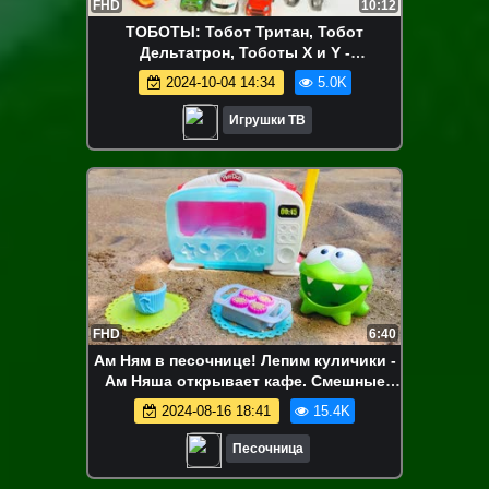
FHD
10:12
ТОБОТЫ: Тобот Тритан, Тобот
Дельтатрон, Тоботы X и Y -
Трансформируем Игрушки для
2024-10-04 14:34
5.0K
мальчиков Челлендж
Игрушки ТВ
FHD
6:40
Ам Ням в песочнице! Лепим куличики -
Ам Няша открывает кафе. Смешные
видео для малышей про песок
2024-08-16 18:41
15.4K
Песочница