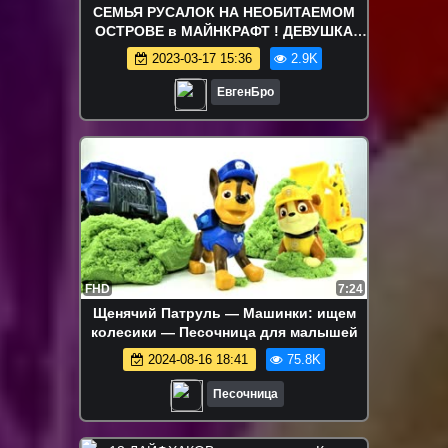
СЕМЬЯ РУСАЛОК НА НЕОБИТАЕМОМ
ОСТРОВЕ в МАЙНКРАФТ ! ДЕВУШКА
НУБ И ПРО ВИДЕО ТРОЛЛИНГ
2023-03-17 15:36
2.9K
MINECRAFT
ЕвгенБро
FHD
7:24
Щенячий Патруль — Машинки: ищем
колесики — Песочница для малышей
2024-08-16 18:41
75.8K
Песочница