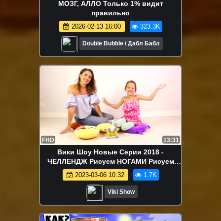
МОЗГ, АЛЛО Только 1% видит
правильно
2026-02-13 16:00
323.3K
Double Bubble / Дабл Бабл
FHD
13:31
Вики Шоу Новые Серии 2018 -
ЧЕЛЛЕНДЖ Рисуем НОГАМИ Рисуем
Спинеры и не Только Вика против
2023-03-06 10:32
1.7K
Мамы / Вики Шоу
Viki Show