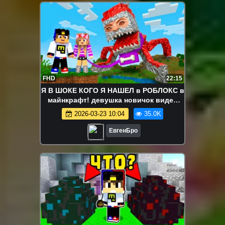
FHD
22:15
Я В ШОКЕ КОГО Я НАШЕЛ в РОБЛОКС в
майнкрафт! девушка новичок видео
minecraft
2026-03-23 10:04
35.0K
ЕвгенБро