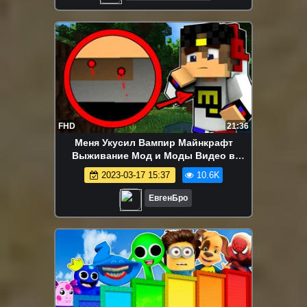
FHD
21:36
Меня Укусил Вампир Майнкрафт
Выживание Мод и Моды Видео в
Майнкрафте Хоррор Карты
2023-03-17 15:37
10.6K
ЕвгенБро