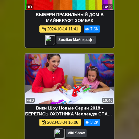
HD
14:29
ВЫБЕРИ ПРАВИЛЬНЫЙ ДОМ В
МАЙНКРАФТ ЗОМБАК
2024-10-14 11:41
7.6K
Зомбак Майнкрафт
FHD
10:46
Вики Шоу Новые Серии 2018 -
БЕРЕГИСЬ ОХОТНИКА Челлендж СПАСИ
Цыплят Loopin louie Game Challenge /
2023-03-04 16:06
3.2K
Вики Шоу
Viki Show