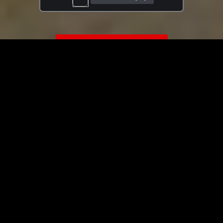
ЗАГРУЗИТЬ ЕЩЁ ВИДЕО
О сайте
Специально для Вас мы отобрали вручную самое лучшее
видео! Смотрите видео онлайн на HDVK.ru. Смотреть
онлайн фильмы и сериалы бесплатно, музыкальные
клипы, новости мира и кино, обзоры мобильных
устройств. Мультфильмы, аниме, дорамы смотреть
онлайн бесплатно!
Скачать видео с ВК, РуТуба, Дзена, ОК