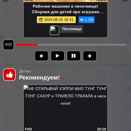
Маша Капуки Кануки и игрушки в
песочнице — Развивающее видео для
самых маленьких
2024-08-16 18:41
1.1M
Песочница
5/20
Детям
Рекомендуем!
FHD
38:58