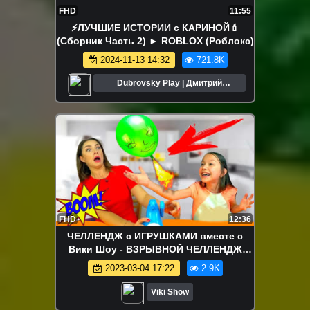
FHD
11:55
⚡️ЛУЧШИЕ ИСТОРИИ с КАРИНОЙ💄
(Сборник Часть 2) ► ROBLOX (Роблокс)
2024-11-13 14:32
721.8K
Dubrovsky Play | Дмитрий
Дубровский
FHD
12:36
ЧЕЛЛЕНДЖ с ИГРУШКАМИ вместе с
Вики Шоу - ВЗРЫВНОЙ ЧЕЛЛЕНДЖ
Запусти ГОЛОВУ Buddy's Balloon
2023-03-04 17:22
2.9K
Launch Game Challenge Игра Для Детей
/ Вики Шоу
Viki Show