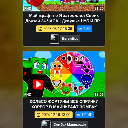
FHD
21:20
Майнкрафт но Я затроллил Своих
Друзей 24 ЧАСА ! Девушка НУБ И ПРО
Видео Троллинг Minecraft
2023-03-17 15:36
1.3K
ЕвгенБро
FHD
17:06
КОЛЕСО ФОРТУНЫ ВСЕ СПРУНКИ
ХОРРОР В МАЙНКРАФТ ЗОМБАК
СПРАНКИ
2024-12-16 13:00
111.4K
Зомбак Майнкрафт