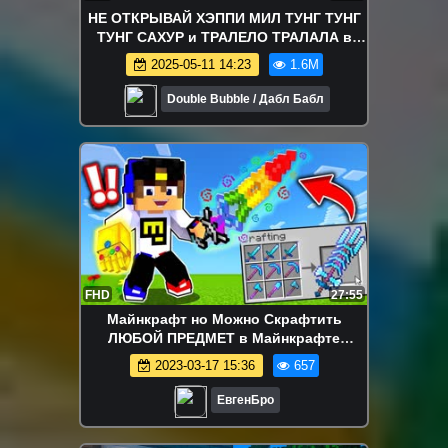
НЕ ОТКРЫВАЙ ХЭППИ МИЛ ТУНГ ТУНГ
ТУНГ САХУР и ТРАЛЕЛО ТРАЛАЛА в
часа ночи!
2025-05-11 14:23
1.6M
Double Bubble / Дабл Бабл
FHD
27:55
Майнкрафт но Можно Скрафтить
ЛЮБОЙ ПРЕДМЕТ в Майнкрафте
Троллинг Ловушка Minecraft
2023-03-17 15:36
657
ЕвгенБро