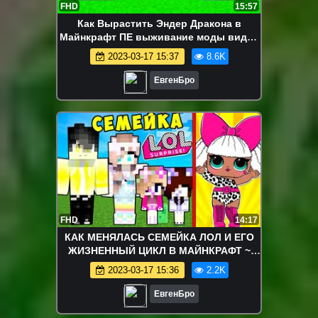
FHD
15:57
Как Вырастить Эндер Дракона в
Майнкрафт ПЕ выживание моды видео
игра Minecraft
2023-03-17 15:37
8.6K
ЕвгенБро
FHD
14:17
КАК МЕНЯЛАСЬ СЕМЕЙКА ЛОЛ И ЕГО
ЖИЗНЕННЫЙ ЦИКЛ В МАЙНКРАФТ ~
ЭВОЛЮЦИЯ КУКЛЫ LOL В MINECRAFT
2023-03-17 15:36
2.2K
ЕвгенБро