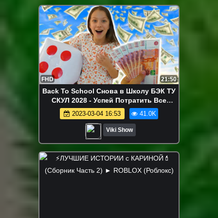
FHD
21:50
Back To School Снова в Школу БЭК ТУ
СКУЛ 2028 - Успей Потратить Все
Деньги за 30 секунд! Покупки к Школе
2023-03-04 16:53
41.0K
Back To School / Вики Шоу
Viki Show