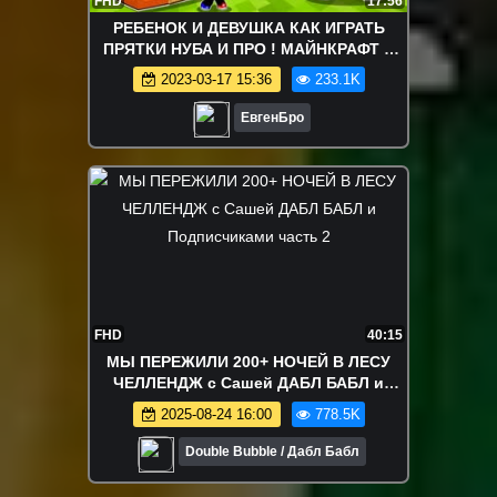
FHD
17:56
РЕБЕНОК И ДЕВУШКА КАК ИГРАТЬ
ПРЯТКИ НУБА И ПРО ! МАЙНКРАФТ В
РЕАЛЬНОЙ ЖИЗНИ ВИДЕО ТРОЛЛИНГ
2023-03-17 15:36
233.1K
MINECRAFT
ЕвгенБро
FHD
40:15
МЫ ПЕРЕЖИЛИ 200+ НОЧЕЙ В ЛЕСУ
ЧЕЛЛЕНДЖ с Сашей ДАБЛ БАБЛ и
Подписчиками часть 2
2025-08-24 16:00
778.5K
Double Bubble / Дабл Бабл