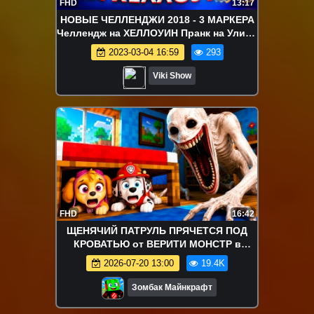
FHD
13:17
НОВЫЕ ЧЕЛЛЕНДЖИ 2018 - 3 МАРКЕРА
Челлендж на ХЕЛЛОУИН Пранк на Улице
с МАСКАМИ 3 Marker Halloween
2023-03-04 16:59
293
CHALLENGE / Вики Шоу
Viki Show
FHD
16:42
ЩЕНЯЧИЙ ПАТРУЛЬ ПРЯЧЕТСЯ ПОД
КРОВАТЬЮ от ВЕРИТИ МОНСТР в
МАЙНКРАФТ
2026-07-20 13:00
19.4K
Зомбак Майнкрафт