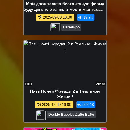
Мой дрон заснял бесконечную ферму
будущего сломанный мод в майнкрафт!
девушка новичок видео minecraft
2025-09-03 18:00
19.7K
ЕвгенБро
FHD
28:38
Пять Ночей Фредди 2 в Реальной
Жизни !
2025-12-30 16:00
802.1K
Double Bubble / Дабл Бабл