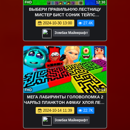
FHD
12:30
ВЫБЕРИ ПРАВИЛЬНУЮ ЛЕСТНИЦУ
МИСТЕР БИСТ СОНИК ТЕЙПС
ГОЛОВОЛОМКА 2 В МАЙНКРАФТ
2024-10-30 13:00
27.4K
ЗОМБАК
Зомбак Майнкрафт
FHD
12:19
МЕГА ЛАБИРИНТЫ ГОЛОВОЛОМКА 2
ЧАРЛЬЗ ПЛАНКТОН АФМАУ ХЛОЯ ЛЕДИ
БАГ В МАЙНКРАФТ
2024-10-14 11:39
22.7K
Зомбак Майнкрафт