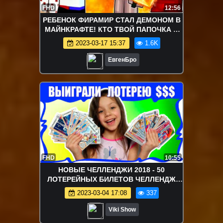
FHD
12:56
РЕБЕНОК ФИРАМИР СТАЛ ДЕМОНОМ В
МАЙНКРАФТЕ! КТО ТВОЙ ПАПОЧКА В
MINECRAFT! ДЕТИ В МАЙНКРАФТ! МИР
2023-03-17 15:37
1.6K
ДЕТЕЙ
ЕвгенБро
FHD
10:55
НОВЫЕ ЧЕЛЛЕНДЖИ 2018 - 50
ЛОТЕРЕЙНЫХ БИЛЕТОВ ЧЕЛЛЕНДЖ
Сколько Выиграли Денег? Вика Против
2023-03-04 17:08
337
Мамы / Вики Шоу
Viki Show