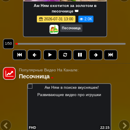
Ам Ням охотится за золотом в
песочнице 👑
2026-07-31 13:00
2.0K
Песочница
1/50
Популярные Видео На Канале:
Песочница
22:15
FHD
21