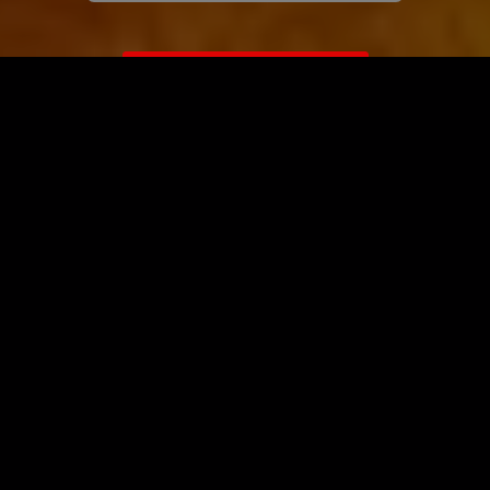
ЗАГРУЗИТЬ ЕЩЁ ВИДЕО
О сайте
Специально для Вас мы отобрали вручную самое лучшее
видео! Смотрите видео онлайн на HDVK.ru. Смотреть
онлайн фильмы и сериалы бесплатно, музыкальные
клипы, новости мира и кино, обзоры мобильных
устройств. Мультфильмы, аниме, дорамы смотреть
онлайн бесплатно!
Скачать видео с ВК, РуТуба, Дзена, ОК