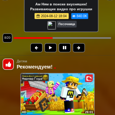
Ам Ням играет в съедобное-
ки
несъедобное! 😋 Игры и развивающ
видео про игрушки Om Nom
2024-08-13 15:03
815.3K
Песочница
9/20
Детям
Рекомендуем!
HD
26:01