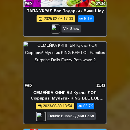
FHD
27:30
ПАПА УКРАЛ Все Подарки / Вики Шоу
2025-02-06 17:00
5.1M
Viki Show
FHD
11:42
СЕМЕЙКА КИНГ БИ Куклы ЛОЛ
Сюрприз! Мультик KING BEE LOL
Families Surprise Dolls Fuzzy Pets wave 2
2023-06-30 13:54
63.7K
Double Bubble / Дабл Бабл