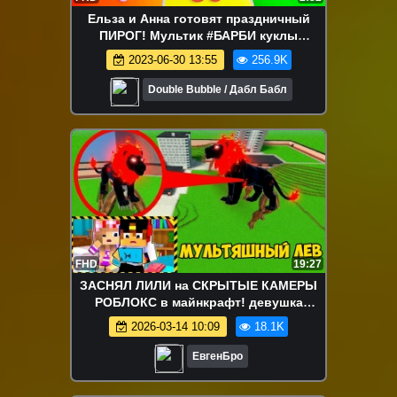
Ельза и Анна готовят праздничный
ПИРОГ! Мультик #БАРБИ куклы
Игрушки Для девочек
2023-06-30 13:55
256.9K
Double Bubble / Дабл Бабл
FHD
19:27
ЗАСНЯЛ ЛИЛИ на СКРЫТЫЕ КАМЕРЫ
РОБЛОКС в майнкрафт! девушка
новичок видео minecraft
2026-03-14 10:09
18.1K
ЕвгенБро