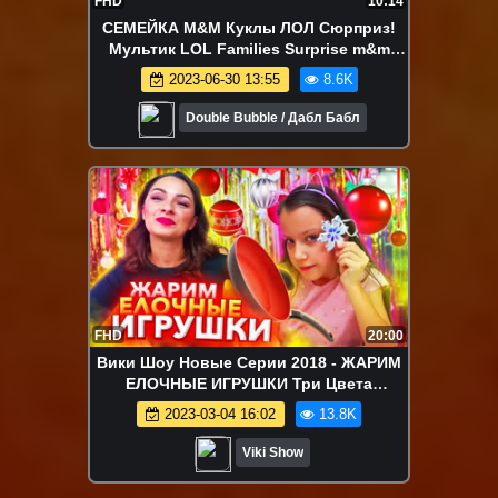
FHD
10:14
СЕМЕЙКА М&М Куклы ЛОЛ Сюрприз!
Мультик LOL Families Surprise m&m
Распаковка Spy Baby Doll
2023-06-30 13:55
8.6K
Double Bubble / Дабл Бабл
FHD
20:00
Вики Шоу Новые Серии 2018 - ЖАРИМ
ЕЛОЧНЫЕ ИГРУШКИ Три Цвета
ЧЕЛЛЕНДЖ Three Marker Christmas Toy
2023-03-04 16:02
13.8K
Challenge / Вики Шоу
Viki Show