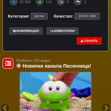
51 520
114
0
1
Категория:
Качество:
Детям
1920 X 1080
ИНФОРМАЦИЯ
КОМЕНТАРИИ
СКАЧАТЬ
Плейлист: 410 видео
🌞 Новинки канала Песочница!
FHD
6:10