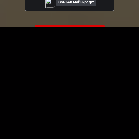
Зомбак Майнкрафт
ЗАГРУЗИТЬ ЕЩЁ ВИДЕО
О сайте
Специально для Вас мы отобрали вручную самое лучшее
видео! Смотрите видео онлайн на HDVK.ru. Смотреть
онлайн фильмы и сериалы бесплатно, музыкальные
клипы, новости мира и кино, обзоры мобильных
устройств. Мультфильмы, аниме, дорамы смотреть
онлайн бесплатно!
Скачать видео с ВК, РуТуба, Дзена, ОК