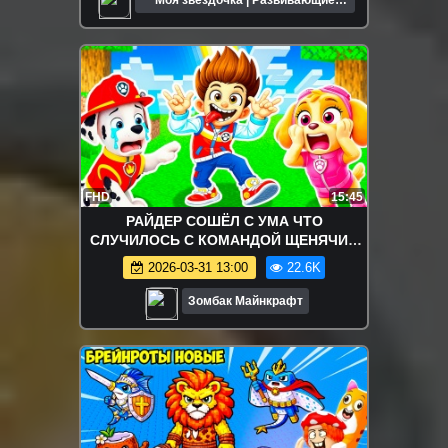
Моя звёздочка | Развивающие
мультики для детей
FHD
15:45
РАЙДЕР СОШЁЛ С УМА ЧТО
СЛУЧИЛОСЬ С КОМАНДОЙ ЩЕНЯЧИЙ
ПАТРУЛЬ в МАЙНКРАФТ
2026-03-31 13:00
22.6K
Зомбак Майнкрафт