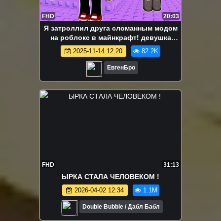
FHD
20:03
Я затроллил друга сломанным модом
на роблокс в майнкрафт! девушка
новичок видео minecraft
2025-11-14 12:20
82.2K
ЕвгенБро
FHD
31:13
ЫРКА СТАЛА ЧЕЛОВЕКОМ !
2026-04-02 12:34
1.1M
Double Bubble / Дабл Бабл