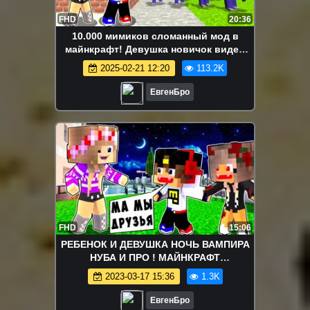
FHD
20:36
10.000 мимиков сломанный мод в
майнкрафт! Девушка новичок видео
minecraft
2025-02-21 12:20
113.2K
ЕвгенБро
FHD
15:06
РЕБЕНОК И ДЕВУШКА НОЧЬ ВАМПИРА
НУБА И ПРО ! МАЙНКРАФТ
ВЫЖИВАНИЕ БОМЖА ВИДЕО
2023-03-17 15:36
1.3K
ТРОЛЛИНГ MINECRAFT
ЕвгенБро