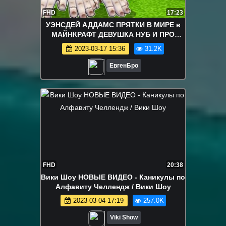
FHD
17:23
УЭНСДЕЙ АДДАМС ПРЯТКИ В МИРЕ в
МАЙНКРАФТ ДЕВУШКА НУБ И ПРО
ВИДЕО ТРОЛЛИНГ MINECRAFT
2023-03-17 15:36
31.2K
Wednesday Addams
ЕвгенБро
FHD
20:38
Вики Шоу НОВЫЕ ВИДЕО - Каникулы по
Алфавиту Челлендж / Вики Шоу
2023-03-04 17:19
257.0K
Viki Show