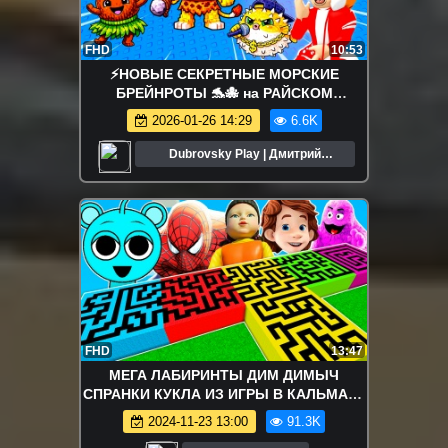
FHD
10:53
⚡️НОВЫЕ СЕКРЕТНЫЕ МОРСКИЕ
БРЕЙНРОТЫ 🐬🐙 на РАЙСКОМ
ОСТРОВЕ! FIND the BRAINROT - №13 в
2026-01-26 14:29
6.6K
ROBLOX
Dubrovsky Play | Дмитрий
Дубровский
FHD
13:47
МЕГА ЛАБИРИНТЫ ДИМ ДИМЫЧ
СПРАНКИ КУКЛА ИЗ ИГРЫ В КАЛЬМАРА
ЧЕЛОВЕК ПАУК ГРИМАС В МАЙНКРАФТ
2024-11-23 13:00
91.3K