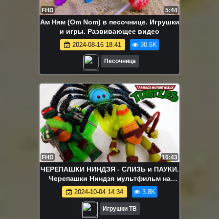
FHD
5:44
Ам Ням (Om Nom) в песочнице. Игрушки
и игры. Развивающее видео
2024-08-16 18:41
90.6K
Песочница
FHD
10:43
ЧЕРЕПАШКИ НИНДЗЯ - СЛИЗЬ и ПАУКИ.
Черепашки Ниндзя мультфильм на
русском языке Игрушки ТВ
2024-10-04 14:34
3.8K
Игрушки ТВ