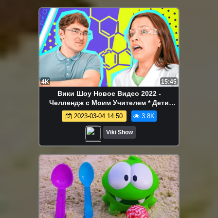
4K
15:45
Вики Шоу Новое Видео 2022 -
Челлендж с Моим Учителем * Дети
против взрослых / Вики Шоу
2023-03-04 14:50
3.8K
Viki Show