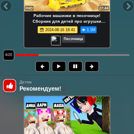
FHD
13:58
Маша Капуки Кануки и игрушки в
песочнице — Развивающее видео для
самых маленьких
2024-08-16 18:41
1.1M
Песочница
5/20
Детям
Рекомендуем!