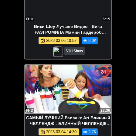
FHD
6:15
Вики Шоу Лучшее Видео - Вика
РАЗГРОМИЛА Мамин Гардероб
Осталась ОДНА Дома / Вики Шоу
2023-03-06 10:52
8.0K
Viki Show
FHD
23:36
САМЫЙ ЛУЧШИЙ Pancake Art Блинный
ЧЕЛЛЕНДЖ - БЛИННЫЙ ЧЕЛЛЕНДЖ
ЛЕТО Угадывай Вместе с Нами Pancake
2023-03-04 14:30
2.7K
Art Challenge / Вики Шоу