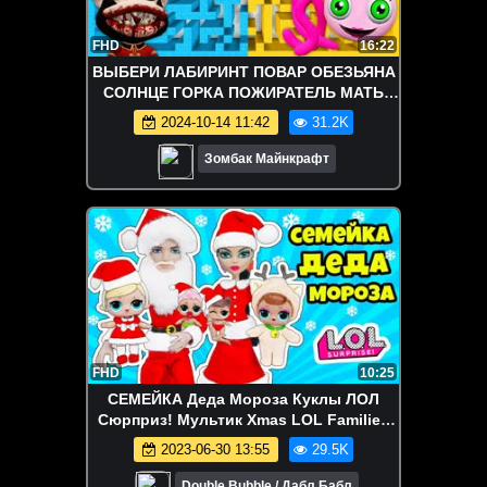
FHD
16:22
ВЫБЕРИ ЛАБИРИНТ ПОВАР ОБЕЗЬЯНА
СОЛНЦЕ ГОРКА ПОЖИРАТЕЛЬ МАТЬ
ДЛИННЫЕ НОГИ ГОВОРЯЩИЙ БЕН В
2024-10-14 11:42
31.2K
МАЙНКРАФТ
Зомбак Майнкрафт
FHD
10:25
СЕМЕЙКА Деда Мороза Куклы ЛОЛ
Сюрприз! Мультик Xmas LOL Families
Surprise НОВОГОДНЯЯ ИСТОРИЯ
2023-06-30 13:55
29.5K
Double Bubble / Дабл Бабл