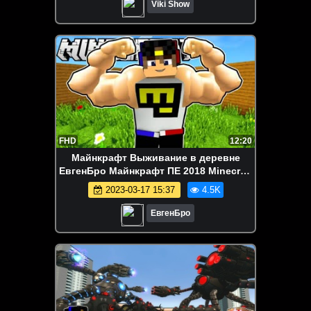
Viki Show
FHD
12:20
Майнкрафт Выживание в деревне
ЕвгенБро Майнкрафт ПЕ 2018 Minecraft
PE
2023-03-17 15:37
4.5K
ЕвгенБро