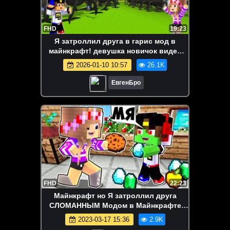
FHD
19:23
Я затроллил друга в гарис мод в
майнкрафт! девушка новичок видео
minecraft
2026-01-10 10:57
26.1K
ЕвгенБро
FHD
22:23
Майнкрафт но Я затроллил друга
СЛОМАННЫМ Модом в Майнкрафте
Троллинг Ловушка Minecraft
2023-03-17 15:36
2.9K