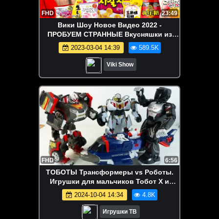
FHD
23:49
Вики Шоу Новое Видео 2022 -
ПРОБУЕМ СТРАННЫЕ Вкусняшки из
Тайланда * КУПИЛИ ВСЁ * Как ЭТО
2023-03-04 14:39
589.5K
Есть? / Вики Шоу
Viki Show
FHD
6:56
ТОБОТЫ Трансформеры vs Роботы.
Игрушки для мальчиков Тобот X и
Тобот Y
2024-10-04 14:34
4.8K
Игрушки ТВ