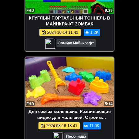
FHD
9:29
КРУГЛЫЙ ПОРТАЛЬНЫЙ ТОННЕЛЬ В
МАЙНКРАФТ ЗОМБАК
2024-10-14 11:41
1.2K
Зомбак Майнкрафт
FHD
5:14
Для самых маленьких. Развивающие
видео для малышей. Строим
песочницу и учим цвета
2024-08-16 18:41
11.0K
Песочница