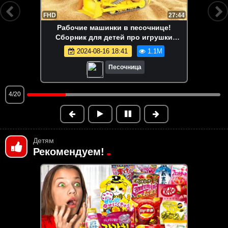
FHD
13:58
Маша Капуки Кануки и игрушки в
песочнице — Развивающее видео для
самых маленьких
2024-08-16 18:41
1.1M
Песочница
5/20
Детям
Рекомендуем!