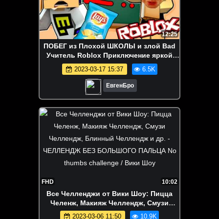
12:25
ПОБЕГ из Плохой ШКОЛЫ и злой Bad
Учитель Roblox Приключение яркой
мультяшной игры от канала ЕвгенБро
2023-03-17 15:37
6.5K
ЕвгенБро
FHD
10:02
Все Челленджи от Вики Шоу: Пицца
Челенж, Макияж Челлендж, Смузи
Челлендж, Блинный Челлендж и др. -
2023-03-06 11:50
10.9K