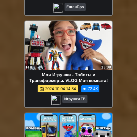
ЕвгенБро
FHD
13:08
Мои Игрушки - Тоботы и
Трансформеры. VLOG Моя комната!
2024-10-04 14:34
72.4K
Игрушки ТВ