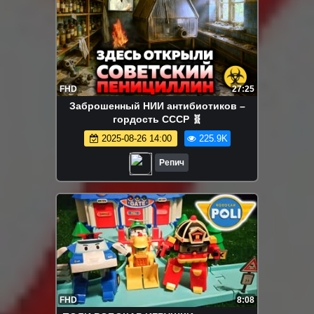
FHD
27:25
Заброшенный НИИ антибиотиков –
гордость СССР 🧬
2025-08-26 14:00
225.9K
Репич
FHD
8:08