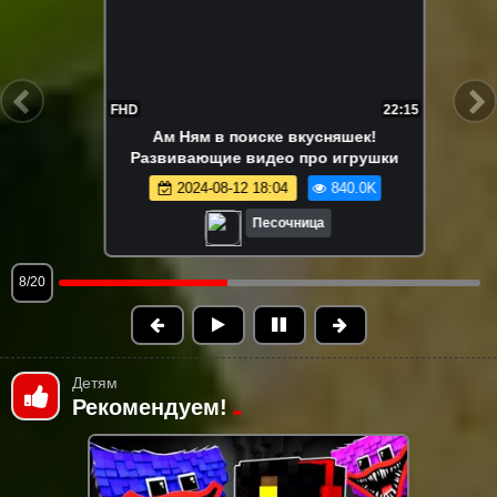
FHD
21:55
Ам Ням играет в съедобное-
несъедобное! 😋 Игры и развивающее
видео про игрушки Om Nom
2024-08-13 15:03
815.3K
Песочница
9/20
Детям
Рекомендуем!