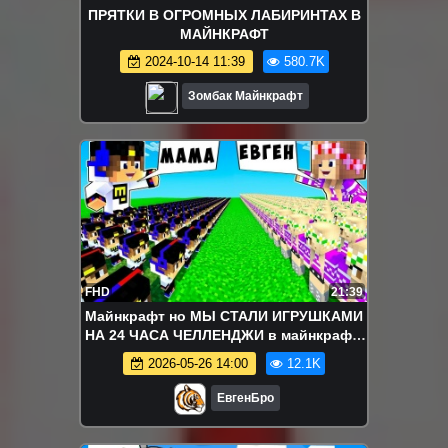
ПРЯТКИ В ОГРОМНЫХ ЛАБИРИНТАХ В
МАЙНКРАФТ
2024-10-14 11:39
580.7K
Зомбак Майнкрафт
FHD
21:39
Майнкрафт но МЫ СТАЛИ ИГРУШКАМИ
НА 24 ЧАСА ЧЕЛЛЕНДЖИ в майнкрафт!
девушка новичок видео minecraft
2026-05-26 14:00
12.1K
ЕвгенБро