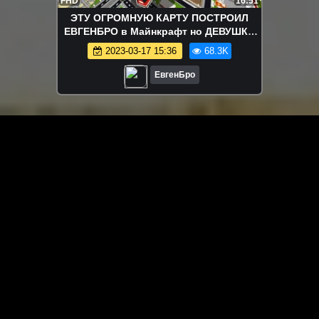
FHD
16:51
ЭТУ ОГРОМНУЮ КАРТУ ПОСТРОИЛ
ЕВГЕНБРО в Майнкрафт но ДЕВУШКА
НУБ И ПРО ВИДЕО ТРОЛЛИНГ
2023-03-17 15:36
68.3K
MINECRAFT
ЕвгенБро
ЗАГРУЗИТЬ ЕЩЁ ВИДЕО
О сайте
Специально для Вас мы отобрали вручную самое лучшее
видео! Смотрите видео онлайн на HDVK.ru. Смотреть
онлайн фильмы и сериалы бесплатно, музыкальные