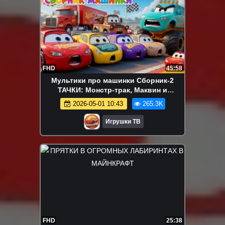
FHD
45:58
Мультики про машинки Сборник-2
ТАЧКИ: Монстр-трак, Маквин и
Динозавр и Машинки-Трансформеры!
2026-05-01 10:43
265.3K
Все серии подряд
Игрушки ТВ
FHD
25:38