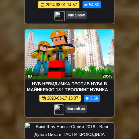
2024-08-01 14:57
54.8K
Viki Show
HD
20:48
НУБ НЕВИДИМКА ПРОТИВ НУБА В
МАЙНКРАФТ 18 ! ТРОЛЛИНГ НУБИКА В
MINECRAFT Мультик Майнкрафт
2023-03-17 15:37
5.6K
ЕвгенБро