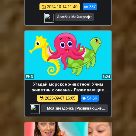
2024-10-14 11:40
337
Зомбак Майнкрафт
FHD
6:24
Угадай морское животное! Учим
животных океана - Развивающие
мультики - Животные для детей
2023-09-07 16:05
54.6K
Моя звёздочка | Развивающие
мультики для детей