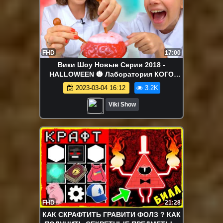
FHD
17:00
Вики Шоу Новые Серии 2018 -
HALLOWEEN 🎃 Лаборатория КОГО
Съели Вика с Мамой? Эксперимент на
2023-03-04 16:12
3.2K
ХЕЛЛОУИН / Вики Шоу
Viki Show
FHD
21:28
КАК СКРАФТИТЬ ГРАВИТИ ФОЛЗ ? КАК