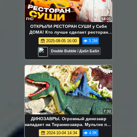
FHD
54:01
ОТКРЫЛИ РЕСТОРАН СУШИ у Себя
ДОМА! Кто лучше сделает ресторан
Челлендж
2025-08-05 16:00
3.2M
Double Bubble / Дабл Бабл
HD
7:32
ДИНОЗАВРЫ. Огромный динозавр
нападает на Тираннозавра. Мультик про
Динозавров новая серия Игрушки ТВ
2024-10-04 14:34
4.8K