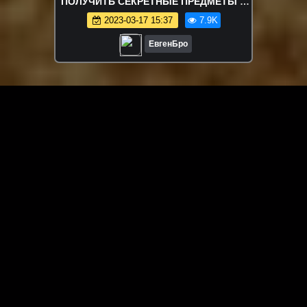
ПОЛУЧИТЬ СЕКРЕТНЫЕ ПРЕДМЕТЫ В
MINECRAFT Защита нуба
2023-03-17 15:37
7.9K
ЕвгенБро
ЗАГРУЗИТЬ ЕЩЁ ВИДЕО
О сайте
Специально для Вас мы отобрали вручную самое лучшее
видео! Смотрите видео онлайн на HDVK.ru. Смотреть
онлайн фильмы и сериалы бесплатно, музыкальные
клипы, новости мира и кино, обзоры мобильных