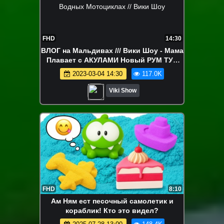
FHD
14:30
ВЛОГ на Мальдивах /// Вики Шоу - Мама
Плавает с АКУЛАМИ Новый РУМ ТУР
ВЛОГ Вика Первый Раз Катается На
2023-03-04 14:30
117.0K
Водных Мотоциклах // Вики Шоу
Viki Show
FHD
8:10
Ам Ням ест песочный самолетик и
кораблик! Кто это видел?