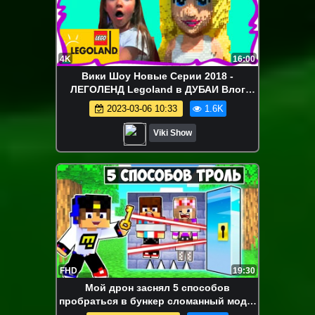
4K
16:00
Вики Шоу Новые Серии 2018 -
ЛЕГОЛЕНД Legoland в ДУБАИ Влог
Вика Выиграла Огромного Единорога и
2023-03-06 10:33
1.6K
Получила Оскар / Вики Шоу
Viki Show
FHD
19:30
Мой дрон заснял 5 способов
пробраться в бункер сломанный мод в
майнкрафт! девушка новичок видео