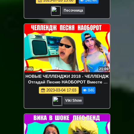
2025-07-28 13:00
148.4K
Песочница
FHD
21:09
НОВЫЕ ЧЕЛЛЕНДЖИ 2018 - ЧЕЛЛЕНДЖ
Отгадай Песню НАОБОРОТ Вместе с
Марьяна Ро и Саша Спилберг Вика
2023-03-04 17:03
846
против Мамы / Вики Шоу
Viki Show