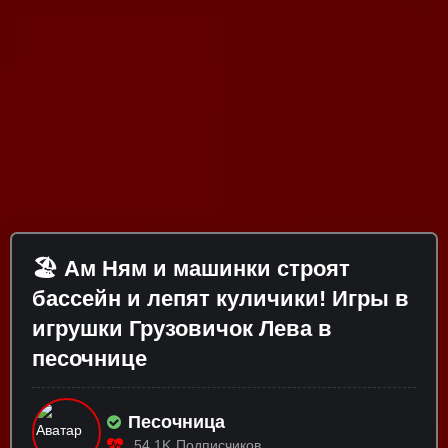
🏖️ Ам Ням и машинки строят
бассейн и лепят куличики! Игры в
игрушки Грузовичок Лева в
песочнице
Песочница
54.1K
Подписчиков