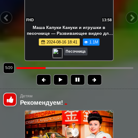
FHD
17:23
Ам Ням и разноцветные яйца!
Развивающие видео про игрушки для
детей – Игры в песочнице
2024-08-13 15:04
1.0M
Песочница
6/20
Детям
Рекомендуем!