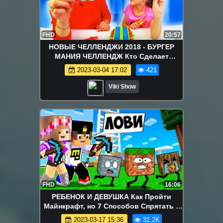
FHD
20:57
НОВЫЕ ЧЕЛЛЕНДЖИ 2018 - БУРГЕР
МАНИЯ ЧЕЛЛЕНДЖ Кто Сделает
Больше Всего Гамбургеров BURGER
2023-03-04 17:02
421
MANIA CHALLENGE /// Вики Шоу
Viki Show
FHD
16:06
РЕБЕНОК И ДЕВУШКА Как Пройти
Майнкрафт, но 7 Способов Спрятать 1
блок ! НУБА И ПРО ВИДЕО MINECRAFT
2023-03-17 15:36
31.2K