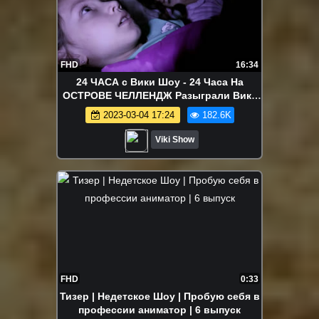
FHD
16:34
24 ЧАСА с Вики Шоу - 24 Часа На
ОСТРОВЕ ЧЕЛЛЕНДЖ Разыграли Вику
24 hour CHALLENGE / Вики Шоу
2023-03-04 17:24
182.6K
Viki Show
FHD
0:33
Тизер | Недетское Шоу | Пробую себя в
профессии аниматор | 6 выпуск