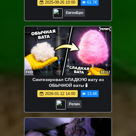
2025-08-26 10:00
61.7K
minecraft
ЕвгенБро
FHD
31:32
Синтезировал СЛАДКУЮ вату из
ОБЫЧНОЙ ваты 🧪
2026-01-12 14:00
13.4K
Репич