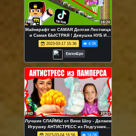
FHD
16:20
Майнкрафт но САМАЯ Долгая Лестница
и Самая БЫСТРАЯ ! Девушка НУБ И
ПРО Видео Троллинг Minecraft
2023-03-17 15:36
4.0K
ЕвгенБро
FHD
10:51
Лучшие СЛАЙМЫ от Вики Шоу - Делаем
Игрушку АНТИСТРЕСС из Подгузника
Антистресс в Сетке / Вики Шоу
2023-03-04 16:56
14.0K