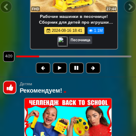
FHD
13:58
Маша Капуки Кануки и игрушки в
песочнице — Развивающее видео для
самых маленьких
2024-08-16 18:41
1.1M
Песочница
5/20
Детям
Рекомендуем!