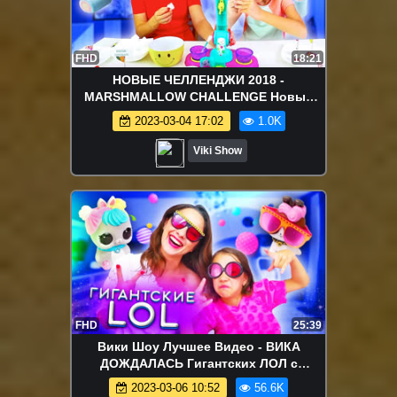
FHD
18:21
НОВЫЕ ЧЕЛЛЕНДЖИ 2018 -
MARSHMALLOW CHALLENGE Новый
Маршмеллоу Челлендж Сладкое
2023-03-04 17:02
1.0K
Против Гадкого /// Вики Шоу
Viki Show
FHD
25:39
Вики Шоу Лучшее Видео - ВИКА
ДОЖДАЛАСЬ Гигантских ЛОЛ с
Питомцами Бигги Петс Eye Spy Biggie
2023-03-06 10:52
56.6K
Pets LOL / Вики Шоу