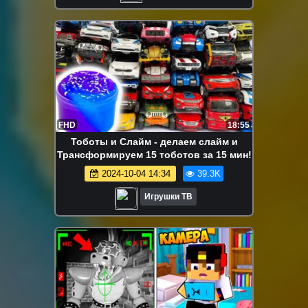
FHD
18:55
Тоботы и Слайм - делаем слайм и
Трансформируем 15 тоботов за 15 мин!
2024-10-04 14:34
39.3K
Игрушки ТВ