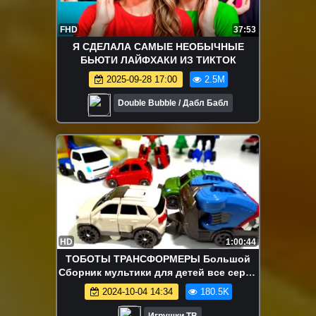
FHD
37:53
Я СДЕЛАЛА САМЫЕ НЕОБЫЧНЫЕ
БЬЮТИ ЛАЙФХАКИ ИЗ ТИКТОК
2025-09-28 17:00
2.5M
Double Bubble / Дабл Бабл
HD
1:00:44
ТОБОТЫ ТРАНСФОРМЕРЫ Большой
Cборник мультики для детей все серии
подряд Битва Тоботов Трансформеров
2024-10-04 14:34
180.5K
Игрушки ТВ