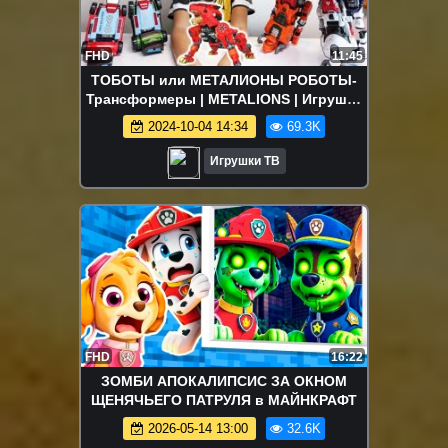
FHD
11:45
ТОБОТЫ или МЕТАЛИОНЫ РОБОТЫ-
Трансформеры | METALIONS | Игрушки
трансформеры для детей TOBOT
2024-10-04 14:34
69.3K
Игрушки ТВ
FHD
16:22
ЗОМБИ АПОКАЛИПСИС ЗА ОКНОМ
ЩЕНЯЧЬЕГО ПАТРУЛЯ в МАЙНКРАФТ
2026-05-14 13:00
32.6K