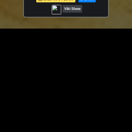
Viki Show
ЗАГРУЗИТЬ ЕЩЁ ВИДЕО
О сайте
Специально для Вас мы отобрали вручную самое лучшее
видео! Смотрите видео онлайн на HDVK.ru. Смотреть
онлайн фильмы и сериалы бесплатно, музыкальные
клипы, новости мира и кино, обзоры мобильных
устройств. Мультфильмы, аниме, дорамы смотреть
онлайн бесплатно!