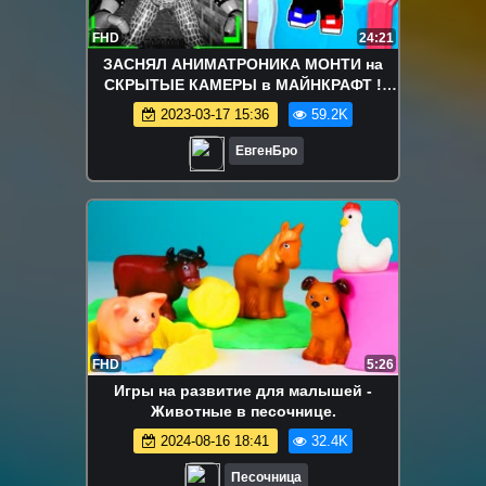
FHD
24:21
ЗАСНЯЛ АНИМАТРОНИКА МОНТИ на
СКРЫТЫЕ КАМЕРЫ в МАЙНКРАФТ !
ДЕВУШКА ВИДЕО ТРОЛЛИНГ
2023-03-17 15:36
59.2K
MINECRAFT fnaf
ЕвгенБро
FHD
5:26
Игры на развитие для малышей -
Животные в песочнице.
2024-08-16 18:41
32.4K
Песочница