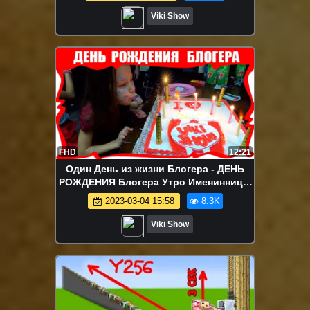
Viki Show
FHD
12:21
Один День из жизни Блогера - ДЕНЬ
РОЖДЕНИЯ Блогера Утро Именинницы
Бумажное Шоу Дискотека Гигантский
2023-03-04 15:58
8.3K
Торт Влог / Вики Шоу
Viki Show