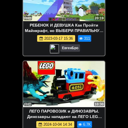
FHD
20:19
РЕБЕНОК И ДЕВУШКА Как Пройти
Майнкрафт, но ВЫБЕРИ ПРАВИЛЬНУЮ
ВОДА ! НУБА И ПРО ВИДЕО MINECRAFT
2023-03-17 15:36
311
ЕвгенБро
FHD
10:30
ЛЕГО ПАРОВОЗИК и ДИНОЗАВРЫ.
Динозавры нападают на ЛЕГО LEGO
Паровозик Мультики для детей
2024-10-04 14:34
6.7K
Игрушки ТВ