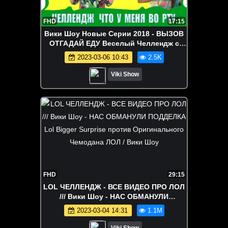
FHD
17:15
Вики Шоу Новые Серии 2018 - ВЫЗОВ
ОТГАДАЙ ЕДУ Веселый Челлендж с
едой What's in my mouth Challenge /
2023-03-06 10:43
2.5K
Вики Шоу
Viki Show
FHD
29:15
LOL ЧЕЛЛЕНДЖ - ВСЕ ВИДЕО ПРО ЛОЛ
/// Вики Шоу - НАС ОБМАНУЛИ
ПОДДЕЛКА Lol Bigger Surprise против
2023-03-04 14:31
1.1M
Оригинального Чемодана ЛОЛ / Вики
Шоу
Viki Show