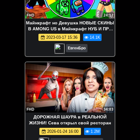
FHD
24:12
Майнкрафт но Девушка НОВЫЕ СКИНЫ
В AMONG US в Майнкрафт НУБ И ПРО
ВИДЕО ТРОЛЛИНГ MINECRAFT
2023-03-17 15:36
14.1K
ЕвгенБро
FHD
34:03
ДОРОЖНАЯ ШАУРА в РЕАЛЬНОЙ
ЖИЗНИ! Сева открыл свой ресторан
2026-01-24 16:00
1.2M