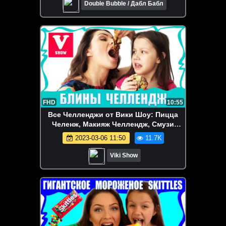
Double Bubble / Дабл Бабл
FHD
10:55
Все Челленджи от Вики Шоу: Пицца
Челенж, Макияж Челлендж, Смузи
Челлендж, Блинный Челлендж и др. -
2023-03-06 11:50
11.7K
Блинный Челлендж с Необычной
Начинкой / Вики Шоу
Viki Show