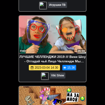
Игрушки ТВ
FHD
26:00
ЛУЧШИЕ ЧЕЛЛЕНДЖИ 2019 /// Вики Шоу
- Отгадай чьё Лицо Челлендж Мы
рисуем Вы угадываете / Вики Шоу
2023-03-04 14:30
15.3K
Viki Show