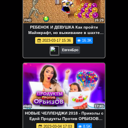
FHD
26:29
РЕБЕНОК И ДЕВУШКА Как пройти
Майнкрафт, но выживание в шахте
бравл старс! ВИДЕО MINECRAFT
2023-03-17 15:36
16.3K
ЕвгенБро
FHD
17:43
НОВЫЕ ЧЕЛЛЕНДЖИ 2018 - Приколы с
Едой Продукты Против ОРБИЗОВ
Челлендж Вика против Мамы Challenge
2023-03-04 17:03
8.5K