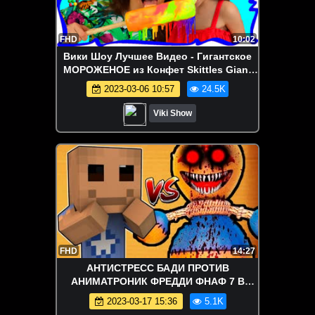
FHD
10:02
Вики Шоу Лучшее Видео - Гигантское
МОРОЖЕНОЕ из Конфет Skittles Giant
Ice Cream Candy For Kids / Вики Шоу
2023-03-06 10:57
24.5K
Viki Show
FHD
14:27
АНТИСТРЕСС БАДИ ПРОТИВ
АНИМАТРОНИК ФРЕДДИ ФНАФ 7 В
МАЙНКРАФТЕ Kick the Buddy на
2023-03-17 15:36
5.1K
телефон в Minecraft