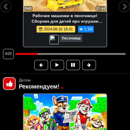
FHD
13:58
Маша Капуки Кануки и игрушки в
песочнице — Развивающее видео для
самых маленьких
2024-08-16 18:41
1.1M
Песочница
5/20
Детям
Рекомендуем!