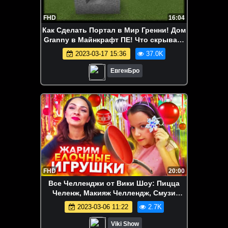
FHD
16:04
Как Сделать Портал в Мир Гренни! Дом
Granny в Майнкрафт ПЕ! Что скрывает
от нас GRANNY! Minecraft PE
2023-03-17 15:36
37.0K
ЕвгенБро
FHD
20:00
Все Челленджи от Вики Шоу: Пицца
Челенж, Макияж Челлендж, Смузи
Челлендж, Блинный Челлендж и др. -
2023-03-06 11:22
2.7K
ЖАРИМ ЕЛОЧНЫЕ ИГРУШКИ Три Цвета
ЧЕЛЛЕНДЖ Three Marker Christmas Toy
Viki Show