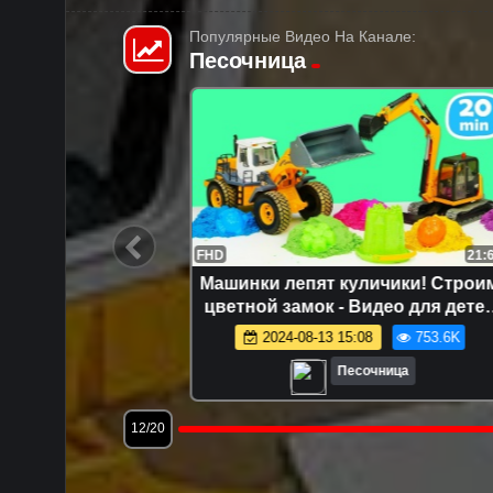
Популярные Видео На Канале:
Песочница
21:55
FHD
21:60
бное-
Машинки лепят куличики! Строим
ы и
цветной замок - Видео для детей
игрушки
про игры с песком. Песочница
6.3K
2024-08-13 15:08
753.6K
Песочница
12/20