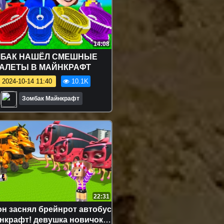
14:08
БАК НАШЁЛ СМЕШНЫЕ
АЛЕТЫ В МАЙНКРАФТ
2024-10-14 11:40
10.1K
Зомбак Майнкрафт
22:31
н заснял брейнрот автобус
нкрафт! девушка новичок