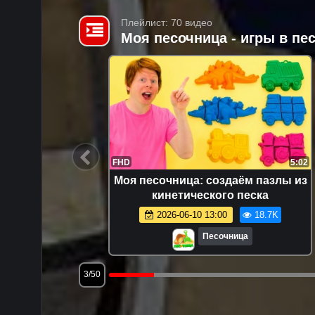
Плейлист: 70 видео
Моя песочница - игры в п
14:47
FHD
5:02
я самых
Моя песочница: создаём пазлы из
е видео:
кинетического песка
раем
8.0K
2026-06-10 13:00
18.7K
Песочница
3/50