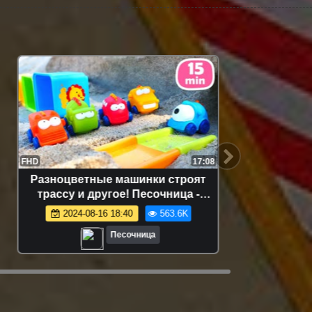
FHD
17:08
FHD
Разноцветные машинки строят
Познав
трассу и другое! Песочница -
нашё
Видео для детей и малышей -
2024-08-16 18:40
563.6K
2
Сборник
Песочница