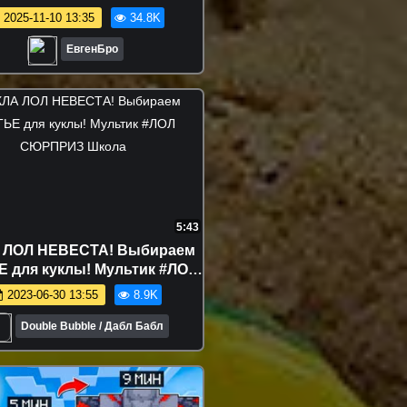
видео minecraft
2025-11-10 13:35
34.8K
ЕвгенБро
5:43
 ЛОЛ НЕВЕСТА! Выбираем
 для куклы! Мультик #ЛОЛ
СЮРПРИЗ Школа
2023-06-30 13:55
8.9K
Double Bubble / Дабл Бабл