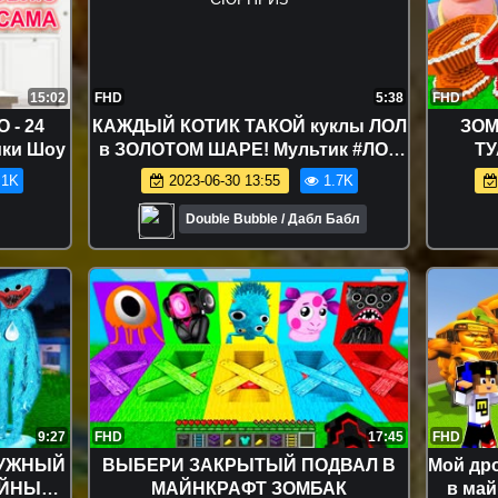
15:02
FHD
5:38
FHD
 - 24
КАЖДЫЙ КОТИК ТАКОЙ куклы ЛОЛ
ЗОМ
ки Шоу
в ЗОЛОТОМ ШАРЕ! Мультик #ЛОЛ
ТУ
СЮРПРИЗ
.1K
2023-06-30 13:55
1.7K
Double Bubble / Дабл Бабл
9:27
FHD
17:45
FHD
ДУЖНЫЙ
ВЫБЕРИ ЗАКРЫТЫЙ ПОДВАЛ В
Мой дро
ЕЙНЫЙ
МАЙНКРАФТ ЗОМБАК
в май