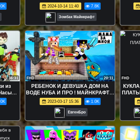
OPPY
.0K
2024-10-14 11:40
7.8K
АФТ
Зомбак Майнкрафт
36:31
FHD
20:11
FHD
и из
РЕБЕНОК И ДЕВУШКА ДОМ НА
КУКЛА
Часы
ВОДЕ НУБА И ПРО ! МАЙНКРАФТ В
ПЛАТЬЕ
 Ben Ten
РЕАЛЬНОЙ ЖИЗНИ ВИДЕО
.0K
2023-03-17 15:36
1.0K
ТРОЛЛИНГ MINECRAFT
ЕвгенБро