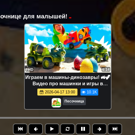
есочнице для малышей!
FHD
6:14
Играем в машины-динозавры! 🚜🦖
Видео про машинки и игры в
песочнице для детей
2026-04-17 13:00
10.1K
Песочница