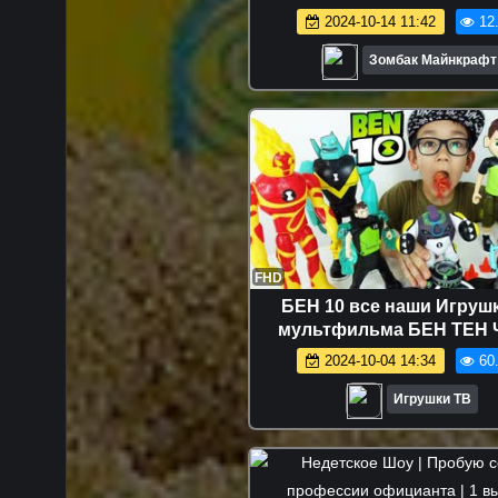
ОГНЕННЫЙ ВОДЯНОЙ P
2024-10-14 11:42
12
PLAYTIME В МАЙНКР
Зомбак Майнкрафт
FHD
БЕН 10 все наши Игрушк
мультфильма БЕН ТЕН 
Омнитрикс BEN 10 Omnitrix
2024-10-04 14:34
60
- Сборник 2019
Игрушки ТВ