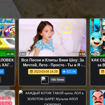
10:36
FHD
3:50
FHD
ЕЛОВЕК
Все Песни и Клипы Вики Шоу: За
КАК С
А ХАГГИ
Мечтой, Лето - Просто - Ты и Я -
за 
НИЦА В
КосмоЛайк - Хэй Лейдис / Вики Шоу
ПЕРСО
1K
2023-03-04 14:29
422.6K
9
- КЛИП VIKI SHOW "Просто" / Вики
Шоу
Viki Show