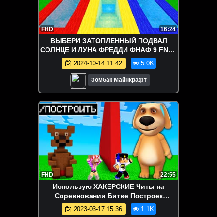
FHD
16:24
ВЫБЕРИ ЗАТОПЛЕННЫЙ ПОДВАЛ
СОЛНЦЕ И ЛУНА ФРЕДДИ ФНАФ 9 FNAF
9 В МАЙНКРАФТ
2024-10-14 11:42
5.0K
Зомбак Майнкрафт
FHD
22:55
Использую ХАКЕРСКИЕ Читы на
Соревновании Битве Построек
ГОВОРЯЩИЙ БЕН в Майнкрафт
2023-03-17 15:36
1.1K
ТРОЛЛИНГ Minecraft