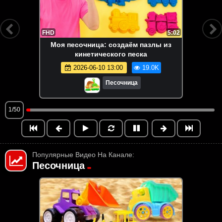
FHD
5:02
Моя песочница: создаём пазлы из
кинетического песка
2026-06-10 13:00
19.0K
Песочница
1/50
Популярные Видео На Канале:
Песочница