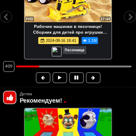
FHD
13:58
Маша Капуки Кануки и игрушки в
песочнице — Развивающее видео для
самых маленьких
2024-08-16 18:41
1.1M
Песочница
5/20
Детям
Рекомендуем!