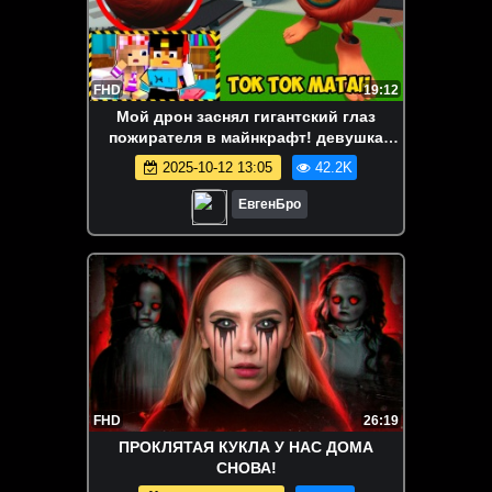
FHD
19:12
Мой дрон заснял гигантский глаз
пожирателя в майнкрафт! девушка
новичок видео minecraft
2025-10-12 13:05
42.2K
ЕвгенБро
FHD
26:19
ПРОКЛЯТАЯ КУКЛА У НАС ДОМА
СНОВА!