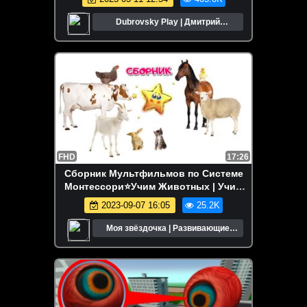
Dubrovsky Play | Дмитрий
Дубровский
FHD
17:26
Сборник Мультфильмов по Системе
Монтессори⭐Учим Животных | Учим
Цвета⭐Развивающие Мультики для
2023-09-07 16:05
25.2K
Детей
Моя звёздочка | Развивающие
мультики для детей