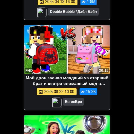
2025-04-13 16:00
1.8M
Double Bubble / Дабл Бабл
FHD
20:15
Мой дрон заснял младший vs старший
брат и сестра сломанный мод в
майнкрафт! девушка новичок видео
2025-08-22 10:00
15.3K
minecraft
ЕвгенБро