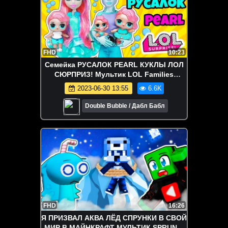
FHD
10:23
Семейка РУСАЛОК PEARL КУКЛЫ ЛОЛ
СЮРПРИЗ! Мультик LOL Families
Surprise Распаковка toys for kids
2023-06-30 13:55
6.6K
Double Bubble / Дабл Бабл
FHD
16:26
Я ПРИЗВАЛ АКВА ЛЁД СПРУНКИ В СВОЙ
МИР В МАЙНКРАФТ МУЛЬТИК SPRUNKI