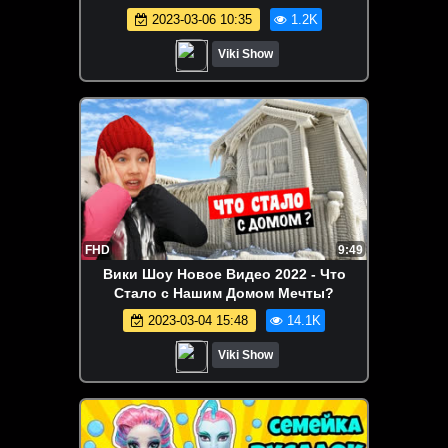
Кэти и Мистера Макса Челлендж 2
2023-03-06 10:35
1.2K
Продукта /// Вики Шоу
Viki Show
FHD
9:49
Вики Шоу Новое Видео 2022 - Что
Стало с Нашим Домом Мечты?
2023-03-04 15:48
14.1K
Viki Show