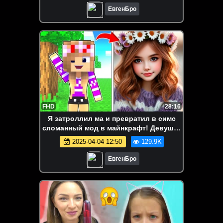
ЕвгенБро
FHD
28:16
Я затроллил ма и превратил в симс
сломанный мод в майнкрафт! Девушка
новичок видео minecraft
2025-04-04 12:50
129.9K
ЕвгенБро