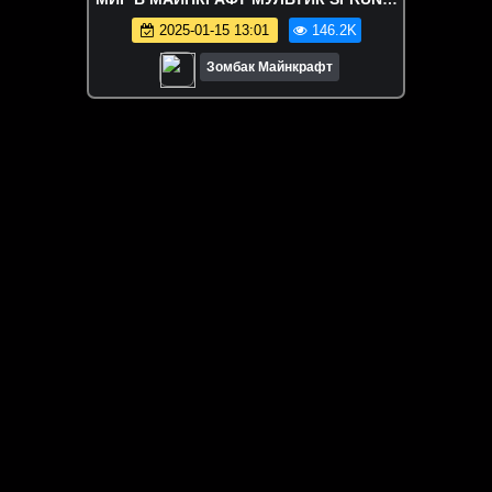
СПРАНКИ
2025-01-15 13:01
146.2K
Зомбак Майнкрафт
ЗАГРУЗИТЬ ЕЩЁ ВИДЕО
О сайте
Специально для Вас мы отобрали вручную самое лучшее
видео! Смотрите видео онлайн на HDVK.ru. Смотреть
онлайн фильмы и сериалы бесплатно, музыкальные
клипы, новости мира и кино, обзоры мобильных