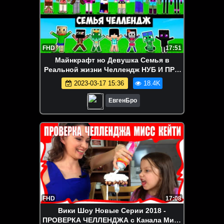
FHD
17:51
Майнкрафт но Девушка Семья в
Реальной жизни Челлендж НУБ И ПРО
ВИДЕО ТРОЛЛИНГ MINECRAFT
2023-03-17 15:36
18.4K
ЕвгенБро
FHD
17:08
Вики Шоу Новые Серии 2018 -
ПРОВЕРКА ЧЕЛЛЕНДЖА c Канала Мисс