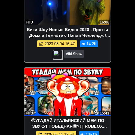
FHD
16:06
Вики Шоу Новые Видео 2020 - Прятки
Дома в Темноте с Папой Челлендж /
Вики Шоу
2023-03-04 16:47
14.2K
Viki Show
FHD
15:41
🤨УГАДАЙ ИТАЛЬЯНСКИЙ МЕМ ПО
ЗВУКУ! ПОБЕДНАЯ🤩?! | ROBLOX
(Роблокс)
2025-05-11 12:54
405.0K