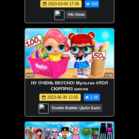
Challenge Часть 1 / Вики Шоу
2023-03-04 17:06
368
Viki Show
FHD
5:50
НУ ОЧЕНЬ ВКУСНО! Мультик #ЛОЛ
СЮРПРИЗ школа
2023-06-30 13:55
1.4K
Double Bubble / Дабл Бабл