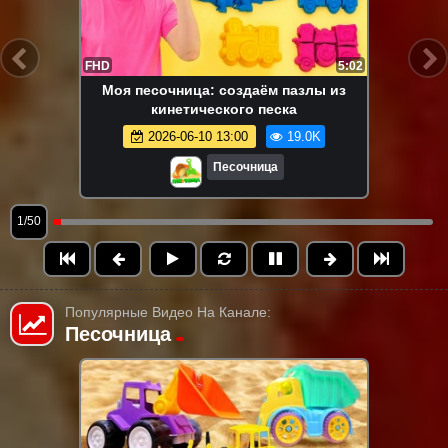
FHD
5:02
Моя песочница: создаём пазлы из
кинетического песка
2026-06-10 13:00
19.0K
Песочница
1/50
Популярные Видео На Канале:
Песочница