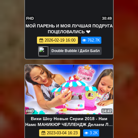
FHD
30:49
МОЙ ПАРЕНЬ И МОЯ ЛУЧШАЯ ПОДРУГА
ПОЦЕЛОВАЛИСЬ 💔
2026-02-19 16:00
762.7K
Double Bubble / Дабл Бабл
FHD
14:47
Вики Шоу Новые Серии 2018 - Нам
Намс МАНИКЮР ЧЕЛЛЕНДЖ Делаем Лак
для Ногтей Num Noms Scented Nail
2023-03-04 16:23
3.2K
Polish Maker / Вики Шоу