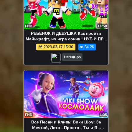
FHD
14:58
РЕБЕНОК И ДЕВУШКА Как пройти
Майнкрафт, но игра соник ! НУБ И ПРО
ВИДЕО MINECRAFT
2023-03-17 15:36
64.2K
ЕвгенБро
FHD
4:05
Все Песни и Клипы Вики Шоу: За
Мечтой, Лето - Просто - Ты и Я -