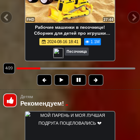
FHD
13:58
Маша Капуки Кануки и игрушки в
песочнице — Развивающее видео для
самых маленьких
2024-08-16 18:41
1.1M
Песочница
5/20
Детям
Рекомендуем!