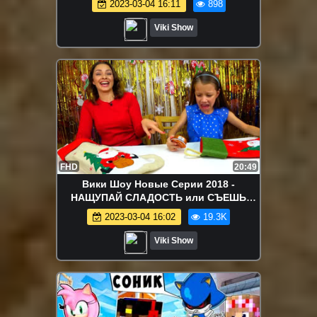
2023-03-04 16:11
898
Шоу
Viki Show
FHD
20:49
Вики Шоу Новые Серии 2018 -
НАЩУПАЙ СЛАДОСТЬ или СЪЕШЬ
ГАДОСТЬ Челлендж на Новый Год
2023-03-04 16:02
19.3K
Challenge / Вики Шоу
Viki Show