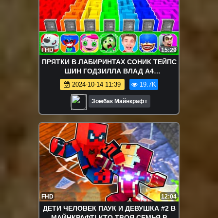
FHD
15:29
ПРЯТКИ В ЛАБИРИНТАХ СОНИК ТЕЙПС
ШИН ГОДЗИЛЛА ВЛАД А4
ГОЛОВОЛОМКА 2 МИМИМИШКИ В
2024-10-14 11:39
19.7K
МАЙНКРАФТ ЗОМБАК
Зомбак Майнкрафт
FHD
12:04
ДЕТИ ЧЕЛОВЕК ПАУК И ДЕВУШКА #2 В
МАЙНКРАФТ! КТО ТВОЯ СЕМЬЯ В