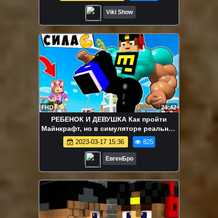
Viki Show
FHD
24:42
РЕБЕНОК И ДЕВУШКА Как пройти
Майнкрафт, но в симуляторе реальной
жизни ! НУБ И ПРО ВИДЕО MINECRAFT
2023-03-17 15:36
825
ЕвгенБро