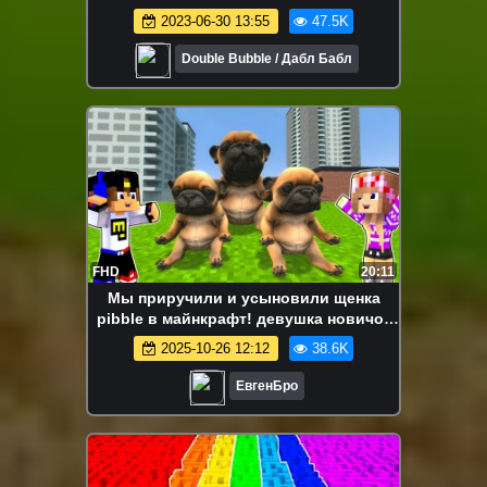
Распаковка КАПСУЛ Охота за
2023-06-30 13:55
47.5K
ДЕШЕВЫМИ TOYS
Double Bubble / Дабл Бабл
FHD
20:11
Мы приручили и усыновили щенка
pibble в майнкрафт! девушка новичок
видео minecraft
2025-10-26 12:12
38.6K
ЕвгенБро