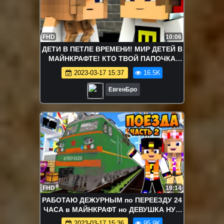
FHD
10:06
ДЕТИ В ПЕТЛЕ ВРЕМЕНИ! МИР ДЕТЕЙ В
МАЙНКРАФТЕ! КТО ТВОЙ ПАПОЧКА
МАЙНКРАФТ! ДЕТИ MINECRAFT!
2023-03-17 15:37
16.5K
ЕвгенБро
FHD
19:14
РАБОТАЮ ДЕЖУРНЫМ по ПЕРЕЕЗДУ 24
ЧАСА в МАЙНКРАФТ но ДЕВУШКА НУБ
И ПРО ВИДЕО ТРОЛЛИНГ MINECRAFT
2023-03-17 15:36
95.9K