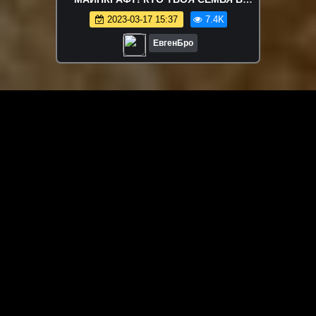
MINECRAFT! WHO'S YOUR FAMILY
2023-03-17 15:37
7.4K
ROLEPLAY
ЕвгенБро
ЗАГРУЗИТЬ ЕЩЁ ВИДЕО
О сайте
Специально для Вас мы отобрали вручную самое лучшее
видео! Смотрите видео онлайн на HDVK.ru. Смотреть
онлайн фильмы и сериалы бесплатно, музыкальные
клипы, новости мира и кино, обзоры мобильных