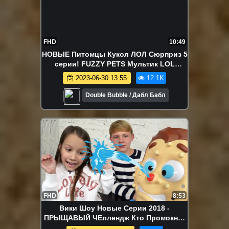
FHD
10:49
НОВЫЕ Питомцы Кукол ЛОЛ Сюрприз 5
серии! FUZZY PETS Мультик LOL
Surprise dolls Распаковка MAKEOVER
2023-06-30 13:55
12.1K
Double Bubble / Дабл Бабл
FHD
8:53
Вики Шоу Новые Серии 2018 -
ПРЫЩАВЫЙ ЧЕллендж Кто Промокнет
Первым? Pimple Pete Challenge / Вики