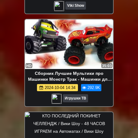
Viki Show
HD
35:03
Сборник Лучшие Мультики про
Машинки Монстр Трак - Машинки для
детей все серии Тачки 3
2024-10-04 14:34
292.9K
Игрушки ТВ