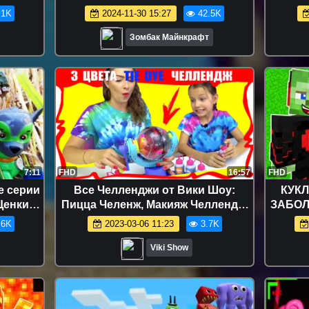
А!
ОПЕРАЦИЮ В МАЙНКРАФТ
.1K
2024-11-30 15:27
42.5K
 ЖИЗНИ
Зомбак Майнкрафт
7:11
FHD
16:57
FHD
 серии
Все Челленджи от Вики Шоу:
КУКЛ
Щенки
Пицца Челенж, Макияж Челлендж,
ЗАБОЛ
грушки
Смузи Челлендж, Блинный
ОПЕР
.6K
2023-03-06 11:23
3.7K
Челлендж и др. - НОВЫЙ КРЕЙЗИ
SQ
ТАЙ ДАЙ ЧЕЛЛЕНДЖ Что Пошло Не
Viki Show
так 3 Markers Tie Dye Challenge /
Вики Шоу