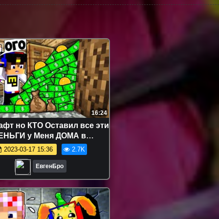
16:24
фт но КТО Оставил все эти
ЕНЬГИ у Меня ДОМА в
крафте Троллинг Ловушка
2023-03-17 15:36
2.7K
Minecraft
ЕвгенБро