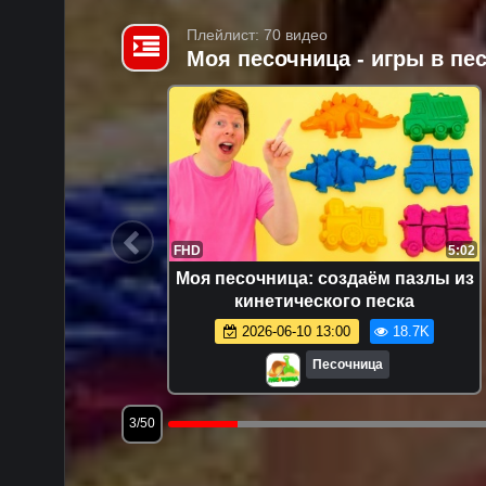
Плейлист: 70 видео
Моя песочница - игры в п
14:47
FHD
5:02
я самых
Моя песочница: создаём пазлы из
е видео:
кинетического песка
раем
7.8K
2026-06-10 13:00
18.7K
Песочница
3/50