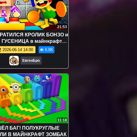
21:53
РАТИЛСЯ КРОЛИК БОНЗО и
 ГУСЕНИЦА в майнкрафт!
а новичок видео minecraft
2026-06-14 14:00
6.8K
ЕвгенБро
11:18
ЁЛ БАГ! ПОЛУКРУГЛЫЕ
ЛИ В МАЙНКРАФТ ЗОМБАК