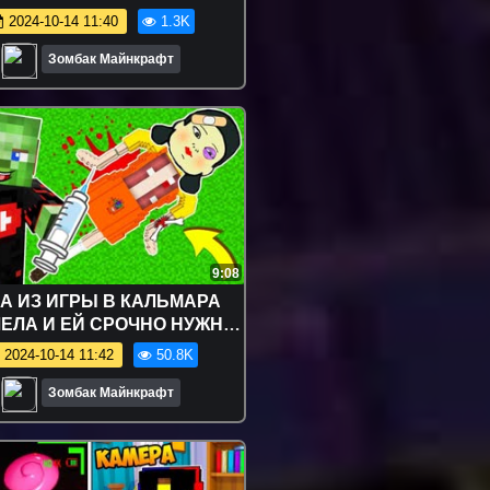
2024-10-14 11:40
1.3K
Зомбак Майнкрафт
9:08
А ИЗ ИГРЫ В КАЛЬМАРА
ЕЛА И ЕЙ СРОЧНО НУЖНА
АЦИЯ В МАЙНКРАФТ SCP
2024-10-14 11:42
50.8K
UID GAME В MINECRAFT
Зомбак Майнкрафт