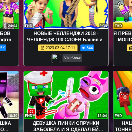
24:04
FHD
8:38
FHD
ОБОВ
НОВЫЕ ЧЕЛЛЕНДЖИ 2018 -
Я ПРЕВ
рафте
ЧЕЛЛЕНДЖ 100 СЛОЕВ Башня из
МОПС
raft
Сто Слоев Вафель / Вики Шоу
девушк
.5K
2023-03-04 17:11
844
Viki Show
18:30
FHD
13:04
FHD
УШКА
ДЕВУШКА ПИНКИ СПРУНКИ
НАШ
РО
ЗАБОЛЕЛА И Я СДЕЛАЛ ЕЙ
ТОННЕ