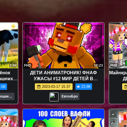
2:04
FHD
10:23
FHD
ёнок
ДЕТИ АНИМАТРОНИК! ФНАФ
Майнкра
машних
УЖАСЫ #12 МИР ДЕТЕЙ В
Д
МАЙНКРАФТ! КТО ТВОЙ ПАПОЧКА!
Майн
.6K
2023-03-17 15:37
23.8K
ДЕТИ MINECRAFT!
ающие
ЕвгенБро
й