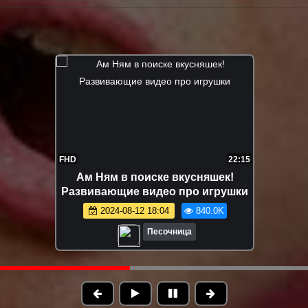
FHD
12:04
Маша Капуки и игрушки на пляже -
Развивающее видео для малышей
2024-08-16 18:41
632.0K
Песочница