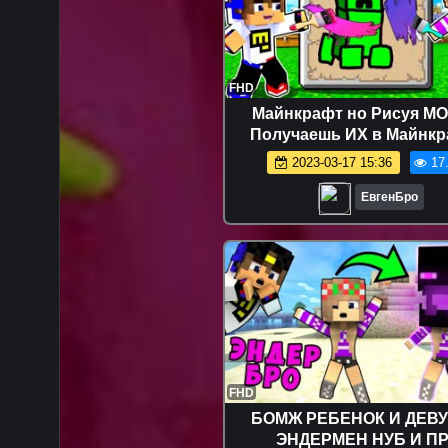
FHD
Майнкрафт но Рисуя М
Получаешь ИХ в Майнк
Троллинг Ловушка Minec
2023-03-17 15:36
17
ЕвгенБро
FHD
БОМЖ РЕБЕНОК И ДЕВ
ЭНДЕРМЕН НУБ И П