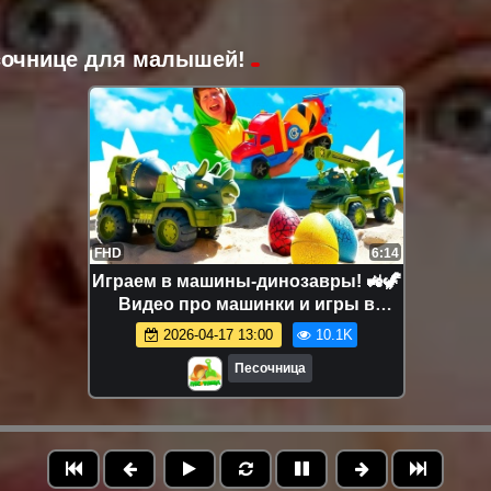
есочнице для малышей!
FHD
6:14
Играем в машины-динозавры! 🚜🦖
Видео про машинки и игры в
песочнице для детей
2026-04-17 13:00
10.1K
Песочница