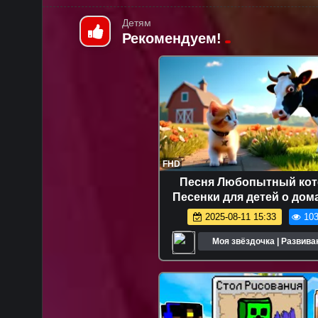
Детям
Рекомендуем!
FHD
Песня Любопытный кот
Песенки для детей о до
животных
2025-08-11 15:33
103
Моя звёздочка | Развив
мультики для дете