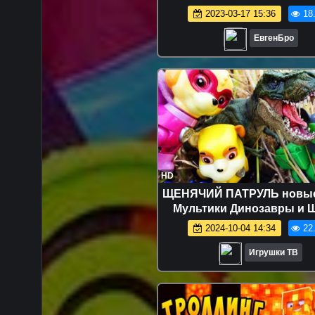
ВЫЖИВАНИЕ БОМЖ
2023-03-17 15:36
18
МАЙНКРАФТ В РЕАЛЬНОЙ
ВИДЕО ТРОЛЛИНГ
ЕвгенБро
HD
ЩЕНЯЧИЙ ПАТРУЛЬ новые
Мультики Динозавры и 
Мультфильм для детей И
2024-10-04 14:34
22
Paw Patrol
Игрушки ТВ