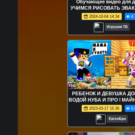
Обучающее видео для д
УЧИМСЯ РИСОВАТЬ ЭВАК
Рисуем КАРАНДАШОМ ПО
2024-10-04 14:34
4.
ЭВАКУАТОР.
Игрушки ТВ
FHD
РЕБЕНОК И ДЕВУШКА ДО
ВОДОЙ НУБА И ПРО ! МАЙ
В РЕАЛЬНОЙ ЖИЗНИ В
2023-03-17 15:36
5.
ТРОЛЛИНГ MINECRA
ЕвгенБро