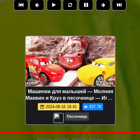
FHD
5:06
Машинки для малышей — Молния
Маквин и Круз в песочнице — Игры
для самых маленьких
2024-08-16 18:41
437.7K
Песочница