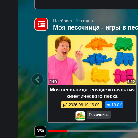
Плейлист: 70 видео
Моя песочница - игры в п
14:47
FHD
5:02
я самых
Моя песочница: создаём пазлы из
е видео:
кинетического песка
раем
8.0K
2026-06-10 13:00
19.0K
Песочница
3/50