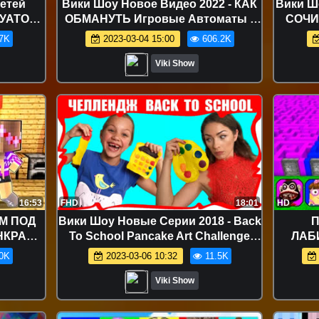
етей
Вики Шоу Новое Видео 2022 - КАК
Вики Ш
УАТОР.
ОБМАНУТЬ Игровые Автоматы *
СОЧИ
ЭТАПНО
Все Секреты от Вики Шоу
Sochi P
7K
2023-03-04 15:00
606.2K
Viki Show
16:53
FHD
18:01
HD
М ПОД
Вики Шоу Новые Серии 2018 - Back
П
НКРАФТ
To School Pancake Art Challenge
ЛАБ
ИДЕО
Блинный Челлендж Бэк Ту Скул
0K
2023-03-06 10:32
11.5K
FT
Вика против Мамы // Вики Шоу
Viki Show