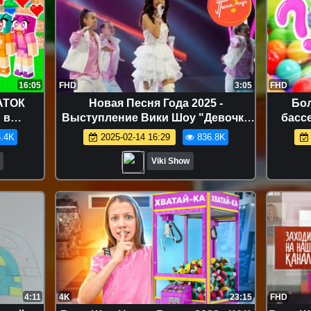
16:05
FHD
3:05
FHD
АТОК
Новая Песня Года 2025 -
Бол
 в
Выступление Вики Шоу "Девочка
басс
не плачь"
.4K
2025-02-14 16:29
836.8K
Viki Show
4:11
4K
23:15
FHD