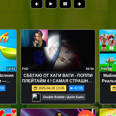
12:51
FHD
49:56
FHD
Молния
СБЕГАЮ ОТ ХАГИ ВАГИ - ПОППИ
Майнк
и —
ПЛЕЙТАЙМ 4 ! САМАЯ СТРАШНАЯ
Реаль
шей
ЧАСТЬ #2
П
.0K
2025-04-28 13:05
42.8K
Double Bubble / Дабл Бабл