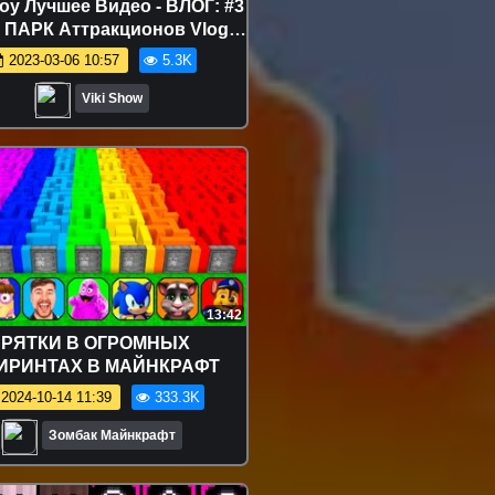
оу Лучшее Видео - ВЛОГ: #3
 ПАРК Аттракционов Vlog
ark Amusement Video / Вики
2023-03-06 10:57
5.3K
Шоу
Viki Show
13:42
РЯТКИ В ОГРОМНЫХ
ИРИНТАХ В МАЙНКРАФТ
2024-10-14 11:39
333.3K
Зомбак Майнкрафт