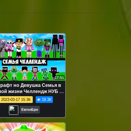
17:51
рафт но Девушка Семья в
ной жизни Челлендж НУБ И
РО ВИДЕО ТРОЛЛИНГ
2023-03-17 15:36
18.3K
MINECRAFT
ЕвгенБро