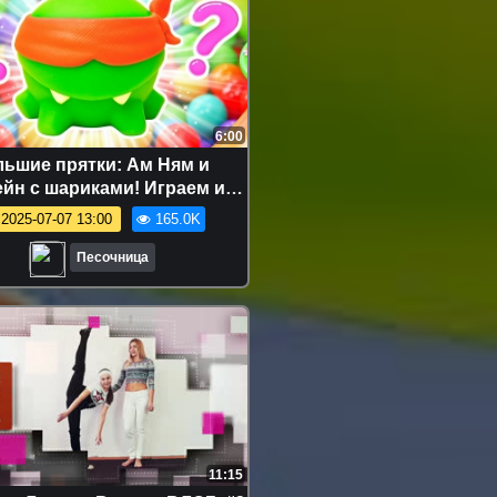
6:00
ьшие прятки: Ам Ням и
ейн с шариками! Играем и
ищем его вместе
2025-07-07 13:00
165.0K
Песочница
11:15