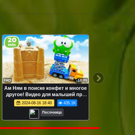
FHD
18:05
FHD
Ам Ням в поиске конфет и многое
Ам Ня
другое! Видео для малышей про
кули
игрушки
развив
2024-08-16 18:40
435.1K
Песочница