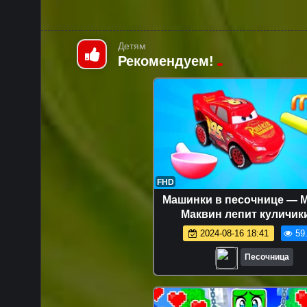
Детям
Рекомендуем!
FHD
Машинки в песочнице — 
Маквин лепит куличик
Песочница для малы
2024-08-16 18:41
59
Песочница