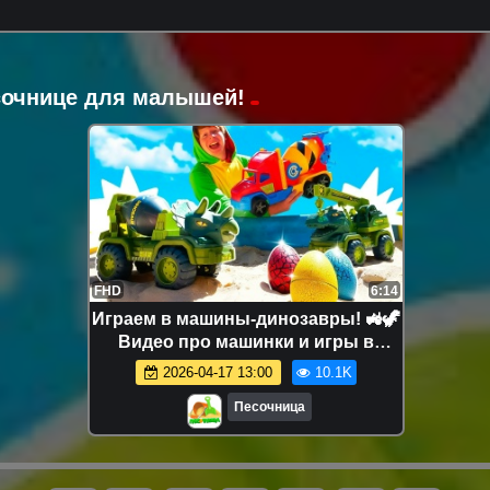
есочнице для малышей!
FHD
6:14
Играем в машины-динозавры! 🚜🦖
Видео про машинки и игры в
песочнице для детей
2026-04-17 13:00
10.1K
Песочница