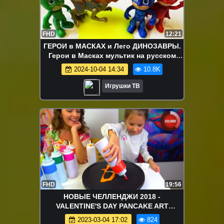
FHD
12:21
ГЕРОИ в МАСКАХ и Лего ДИНОЗАВРЫ.
Герои в Масках мультик на русском
новые серии PJ MASKS ИГРУШКИ ТВ
2024-10-04 14:34
10.8K
Игрушки ТВ
FHD
19:56
НОВЫЕ ЧЕЛЛЕНДЖИ 2018 -
VALENTINE'S DAY PANCAKE ART
CHALLENGE Блинный ЧЕЛЛЕНДЖ На
2023-03-04 17:02
824