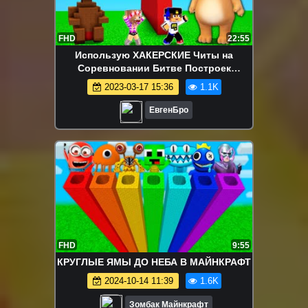
FHD
22:55
Использую ХАКЕРСКИЕ Читы на
Соревновании Битве Построек
ГОВОРЯЩИЙ БЕН в Майнкрафт
2023-03-17 15:36
1.1K
ТРОЛЛИНГ Minecraft
ЕвгенБро
FHD
9:55
КРУГЛЫЕ ЯМЫ ДО НЕБА В МАЙНКРАФТ
2024-10-14 11:39
1.6K
Зомбак Майнкрафт