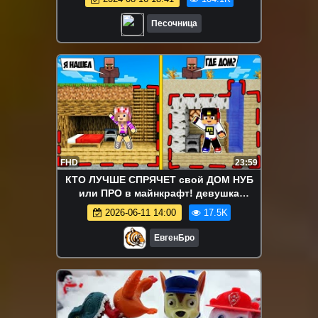
Песочница
FHD
23:59
КТО ЛУЧШЕ СПРЯЧЕТ свой ДОМ НУБ
или ПРО в майнкрафт! девушка
новичок видео minecraft
2026-06-11 14:00
17.5K
ЕвгенБро