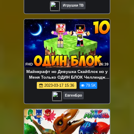
Игрушки ТВ
FHD
26:39
Майнкрафт но Девушка Скайблок но у
Меня Только ОДИН БЛОК Челлендж
НУБ И ПРО ВИДЕО ТРОЛЛИНГ
2023-03-17 15:36
79.5K
MINECRAFT
ЕвгенБро