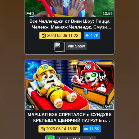
FHD
13:59
Все Челленджи от Вики Шоу: Пицца
Челенж, Макияж Челлендж, Смузи
Челлендж, Блинный Челлендж и др. -
2023-03-06 11:22
4.7K
ПУШЕЧНЫЙ ПИРОГ В ЛИЦО Челлендж
Новая Версия Pie Face Cannon
Viki Show
Challenge / Вики Шоу
FHD
15:59
МАРШАЛ EXE СПРЯТАЛСЯ в СУНДУКЕ
КРЕПЫША ЩЕНЯЧИЙ ПАТРУЛЬ в
МАЙНКРАФТ
2026-06-14 13:00
11.8K