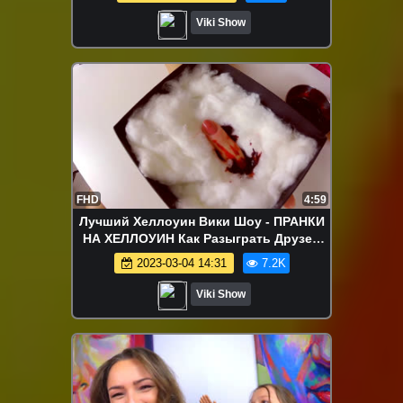
День Всех Влюбленных / Вики Шоу
Viki Show
FHD
4:59
Лучший Хеллоуин Вики Шоу - ПРАНКИ
НА ХЕЛЛОУИН Как Разыграть Друзей
Палец и Светящиеся Глаза / Вики Шоу
2023-03-04 14:31
7.2K
Viki Show