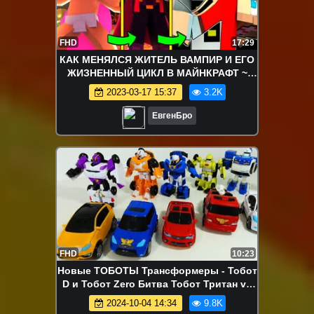
FHD
17:29
КАК МЕНЯЛСЯ ЖИТЕЛЬ ВАМПИР И ЕГО
ЖИЗНЕННЫЙ ЦИКЛ В МАЙНКРАФТ ~
ЭВОЛЮЦИЯ ВАМПИРА В MINECRAFT
2023-03-17 15:37
3.2K
Мультик
ЕвгенБро
FHD
10:23
Новые ТОБОТЫ Трансформеры - Тобот
D и Тобот Zero Битва Тобот Тритан vs
Трансформера Мегатрона TOBOT
2024-10-04 14:34
9.8K