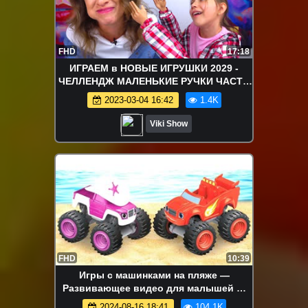
FHD
17:18
ИГРАЕМ в НОВЫЕ ИГРУШКИ 2029 -
ЧЕЛЛЕНДЖ МАЛЕНЬКИЕ РУЧКИ ЧАСТЬ
2 Попробуй Добраться до Еды Tiny
2023-03-04 16:42
1.4K
Hands Challenge / Вики Шоу
Viki Show
FHD
10:39
Игры с машинками на пляже —
Развивающее видео для малышей —
Играем с игрушками и строим из песка!
2024-08-16 18:41
104.1K