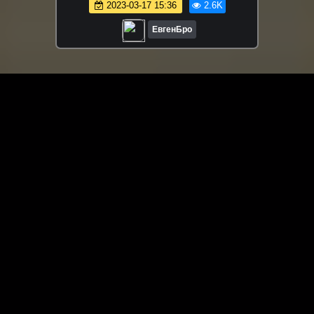
2023-03-17 15:36
2.6K
ВИДЕО ТРОЛЛИНГ
ЕвгенБро
ЗАГРУЗИТЬ ЕЩЁ ВИДЕО
О сайте
Специально для Вас мы отобрали вручную самое лучшее
видео! Смотрите видео онлайн на HDVK.ru. Смотреть
онлайн фильмы и сериалы бесплатно, музыкальные
клипы, новости мира и кино, обзоры мобильных
устройств. Мультфильмы, аниме, дорамы смотреть