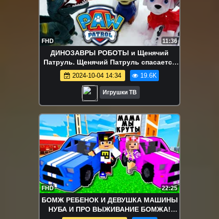
FHD
11:36
ДИНОЗАВРЫ РОБОТЫ и Щенячий
Патруль. Щенячий Патруль спасается
от Динозавров Роботов Мультфильм
2024-10-04 14:34
19.6K
Игрушки ТВ
FHD
22:25
БОМЖ РЕБЕНОК И ДЕВУШКА МАШИНЫ
НУБА И ПРО ВЫЖИВАНИЕ БОМЖА!
МАЙНКРАФТ В РЕАЛЬНОЙ ЖИЗНИ