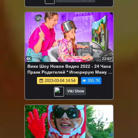
4K
22:07
Вики Шоу Новое Видео 2022 - 24 Часа
Пранк Родителей * Игнорирую Маму и
Папу / Вики Шоу
2023-03-04 14:54
355.7K
Viki Show