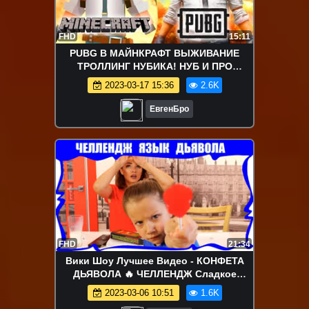
FHD
15:11
PUBG В МАЙНКРАФТ ВЫЖИВАНИЕ
ТРОЛЛИНГ НУБИКА! НУБ И ПРО
ПРОТИВ 10 000 НУБОВ МОД ОБЗОР
2023-03-17 15:36
2.6K
МОДА MINECRAFT
ЕвгенБро
FHD
21:34
Вики Шоу Лучшее Видео - КОНФЕТА
ДЬЯВОЛА 🔥 ЧЕЛЛЕНДЖ Сладкое
Против Самых ОСТРЫХ продуктов в
2023-03-06 10:51
1.6K
Мире Язык Сатаны / Вики Шоу