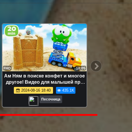
FHD
18:05
FHD
Ам Ням в поиске конфет и многое
Ам Ня
другое! Видео для малышей про
кули
игрушки
развив
2024-08-16 18:40
435.1K
Песочница