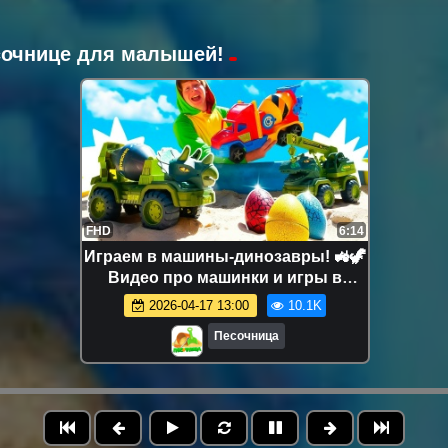
есочнице для малышей!
FHD
6:14
Играем в машины-динозавры! 🚜🦖
Видео про машинки и игры в
песочнице для детей
2026-04-17 13:00
10.1K
Песочница