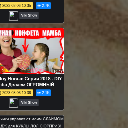
дж Что ЛУЧШЕ Вика против
2023-03-06 10:35
2.7K
Мамы / Вики Шоу
Viki Show
10:47
оу Новые Серии 2018 - DIY
mba Делаем ОГРОМНЫЙ
ец из Жевательных Конфет
2023-03-06 10:36
2.1K
Мамба / Вики Шоу
Viki Show