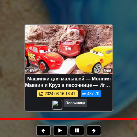
FHD
5:06
Машинки для малышей — Молния
Маквин и Круз в песочнице — Игры
для самых маленьких
2024-08-16 18:41
437.7K
Песочница