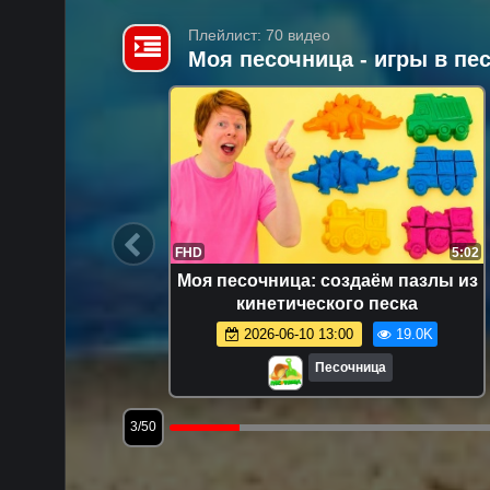
Плейлист: 70 видео
Моя песочница - игры в п
14:47
FHD
5:02
я самых
Моя песочница: создаём пазлы из
е видео:
кинетического песка
раем
8.0K
2026-06-10 13:00
19.0K
Песочница
3/50