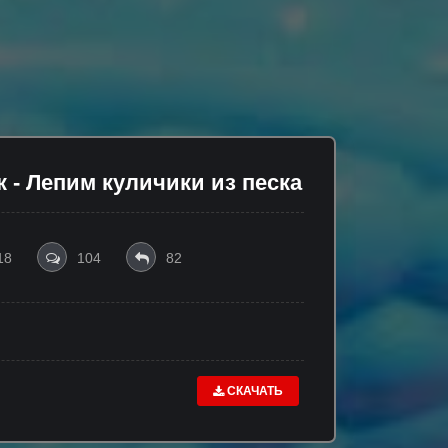
- Лепим куличики из песка
18
104
82
СКАЧАТЬ