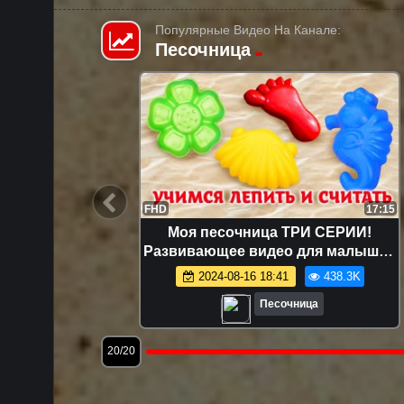
Популярные Видео На Канале:
Песочница
12:49
FHD
17:15
шинки —
Моя песочница ТРИ СЕРИИ!
я самых
Развивающее видео для малышей
же!
про игрушки и игры с песком.
1.6K
2024-08-16 18:41
438.3K
Лепим куличики!
Песочница
3/20