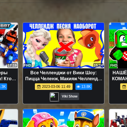
17:19
FHD
15:14
FHD
еры
Все Челленджи от Вики Шоу:
НАШЁ
! Кто
Пицца Челенж, Макияж Челлендж,
КОМА
 Вперёд
Смузи Челлендж, Блинный
.3K
2023-03-06 11:49
13.8K
Челлендж и др. - Мультяшный
ЧЕЛЛЕНДЖ Угадай Песню
Viki Show
Наоборот из МУЛЬТФИЛЬМОВ
Холодное Сердце Зверополис /
Вики Шоу