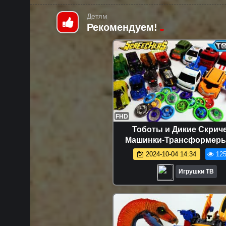
Детям
Рекомендуем!
FHD
Тоботы и Дикие Скрич
Машинки-Трансформеры
круче? Челлендж - Тоботы
2024-10-04 14:34
125
Игрушки
Игрушки ТВ