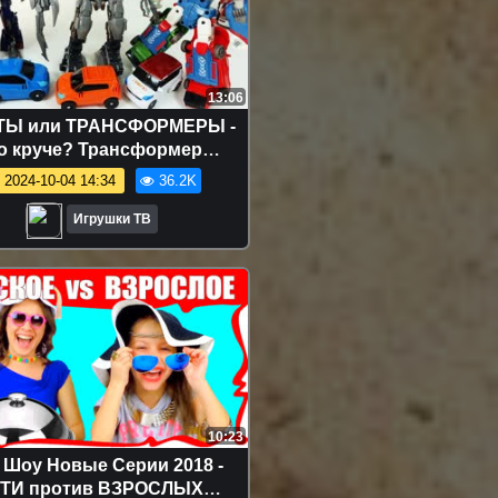
13:06
ТЫ или ТРАНСФОРМЕРЫ -
о круче? Трансформер
АТРОН и ТОБОТ Гига 7.
2024-10-04 14:34
36.2K
Игрушки для детей.
Игрушки ТВ
10:23
 Шоу Новые Серии 2018 -
ТИ против ВЗРОСЛЫХ