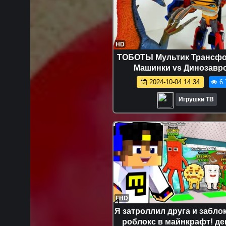
HD
ТОБОТЫ Мультик Трансф
Машинки vs Динозавро
Собираем Тобота из трех 
2024-10-04 14:34
6.
Игрушки Роботы
Игрушки ТВ
FHD
Я затроллил друга и забло
роблокс в майнкрафт! д