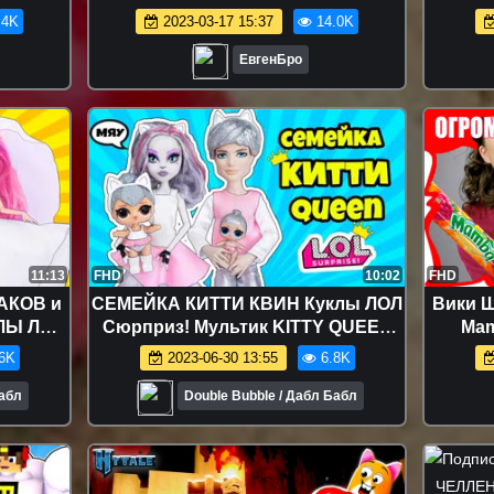
aft
МАЙНКРАФТЕ! КТО ТВОЙ
Челлен
.4K
2023-03-17 15:37
14.0K
ПАПОЧКА МАЙНКРАФТ! МОДЫ
MINECRAFT
ЕвгенБро
11:13
FHD
10:02
FHD
АКОВ и
СЕМЕЙКА КИТТИ КВИН Куклы ЛОЛ
Вики Ш
КЛЫ ЛОЛ
Сюрприз! Мультик KITTY QUEEN
Ma
rise toy
LOL Families Surprise ВСЯ
Леден
6K
2023-06-30 13:55
6.8K
Коллекция DOLL
Бабл
Double Bubble / Дабл Бабл