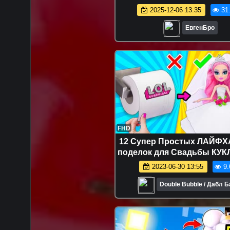
новичок видео minecr
2025-12-06 13:35
31
ЕвгенБро
FHD
12 Супер Простых ЛАЙФХ
поделок для Свадьбы КУ
Сюрприз! Мультик LOL Surp
2023-06-30 13:55
9.
HACKS
Double Bubble / Дабл 