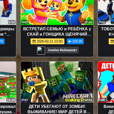
6:50
FHD
17:26
FHD
ормеры
ВСТРЕТИЛ СЕМЬЮ и РЕБЁНКА у
ТОБО
в *
СКАЙ и ГОНЩИКА ЩЕНЯЧИЙ
Кт
машинок
ПАТРУЛЬ в МАЙНКРАФТ ЗОМБАК
МЕГ
7K
2026-02-11 13:00
158.6K
Зомбак Майнкрафт
18:49
FHD
10:44
FHD
кировал
ДЕТИ УБЕГАЮТ ОТ ЗОМБИ!
Вики
евушка
ВЫЖИВАНИЕ! МИР ДЕТЕЙ В
ДЕ