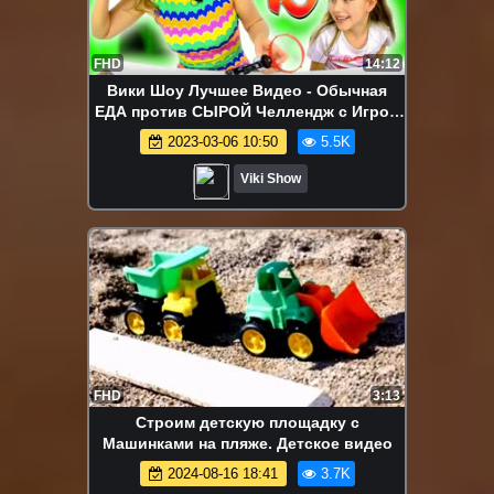
FHD
14:12
Вики Шоу Лучшее Видео - Обычная
ЕДА против СЫРОЙ Челлендж с Игрой
Пати РУССКАЯ РУЛЕТКА / Вики Шоу
2023-03-06 10:50
5.5K
Viki Show
FHD
3:13
Строим детскую площадку с
Машинками на пляже. Детское видео
2024-08-16 18:41
3.7K