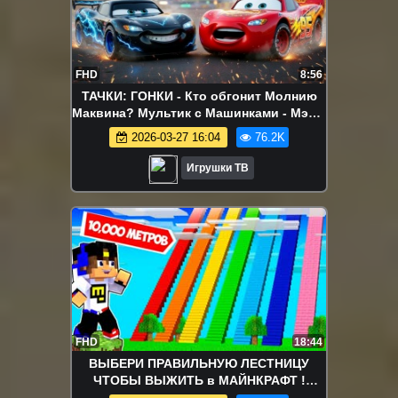
FHD
8:56
ТАЧКИ: ГОНКИ - Кто обгонит Молнию
Маквина? Мультик с Машинками - Мэтр,
Джексон Шторм, Френк
2026-03-27 16:04
76.2K
Игрушки ТВ
FHD
18:44
ВЫБЕРИ ПРАВИЛЬНУЮ ЛЕСТНИЦУ
ЧТОБЫ ВЫЖИТЬ в МАЙНКРАФТ !
ДЕВУШКА НУБ И ПРО ВИДЕО ТРОЛЛИНГ