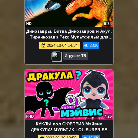
HD
5:34
Динозавры. Битва Динозавров и Акул.
Тираннозавр Рекс Мультфильм для
детей на русском Игрушки ТВ
2024-10-04 14:34
2.0K
Игрушки ТВ
FHD
7:25
КУКЛЫ лол СЮРПРИЗ Мэйвис
ДРАКУЛА! МУЛЬТИК LOL SURPRISE
ООАК Монстры на КАНИКУЛАХ в Видео