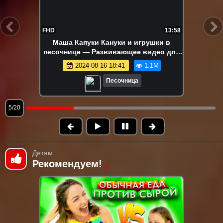
FHD
17:23
Ам Ням и разноцветные яйца!
Развивающие видео про игрушки для
детей – Игры в песочнице
2024-08-13 15:04
1.0M
Песочница
6/20
Детям
Рекомендуем!