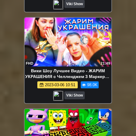
Viki Show
FHD
21:49
Вики Шоу Лучшее Видео - ЖАРИМ
УКРАШЕНИЯ с Челленджем 3 Маркера 3
Marker Challenge / Вики Шоу
2023-03-06 10:51
98.0K
Viki Show