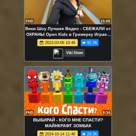
FHD
15:08
Вики Шоу Лучшее Видео - СБЕЖАЛИ от
ОХРАНЫ Open Kids в Гримерку Играем
в ЧЕЛЛЕНДЖ Слепой Художник Влог /
2023-03-06 10:46
92.3K
Вики Шоу
Viki Show
FHD
9:34
ВЫБИРАЙ - КОГО МНЕ СПАСТИ?
МАЙНКРАФТ ЗОМБАК
2024-10-14 11:40
29.3K