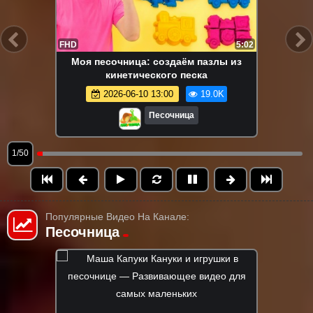
FHD
5:02
Моя песочница: создаём пазлы из
кинетического песка
2026-06-10 13:00
19.0K
Песочница
1/50
Популярные Видео На Канале:
Песочница