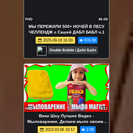
FHD
46:09
МЫ ПЕРЕЖИЛИ 500+ НОЧЕЙ В ЛЕСУ
ЧЕЛЛЕНДЖ с Сашей ДАБЛ БАБЛ ч.1
2025-09-18 16:00
876.0K
Double Bubble / Дабл Бабл
FHD
8:17
Вики Шоу Лучшее Видео -
Мыловарение. Делаем мыло своими
руками /// Вики Шоу
2023-03-06 10:57
2.0K