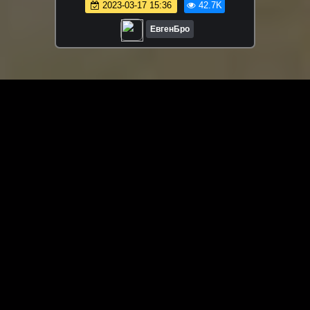
2023-03-17 15:36
42.7K
MINECRAFT
ЕвгенБро
ЗАГРУЗИТЬ ЕЩЁ ВИДЕО
О сайте
Специально для Вас мы отобрали вручную самое лучшее
видео! Смотрите видео онлайн на HDVK.ru. Смотреть
онлайн фильмы и сериалы бесплатно, музыкальные
клипы, новости мира и кино, обзоры мобильных
устройств. Мультфильмы, аниме, дорамы смотреть