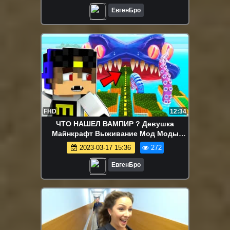
ЕвгенБро
FHD
12:34
ЧТО НАШЕЛ ВАМПИР ? Девушка
Майнкрафт Выживание Мод Моды
Видео в Майнкрафте
2023-03-17 15:36
272
ЕвгенБро