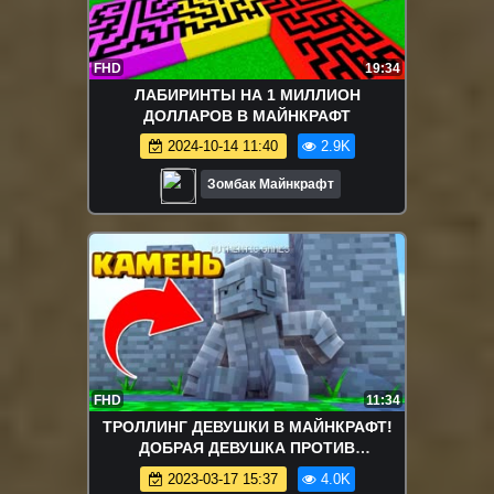
FHD
19:34
ЛАБИРИНТЫ НА 1 МИЛЛИОН
ДОЛЛАРОВ В МАЙНКРАФТ
2024-10-14 11:40
2.9K
Зомбак Майнкрафт
FHD
11:34
ТРОЛЛИНГ ДЕВУШКИ В МАЙНКРАФТ!
ДОБРАЯ ДЕВУШКА ПРОТИВ
ШКОЛЬНИКА ГРИФЕР! ТРОЛЛЮ В
2023-03-17 15:37
4.0K
MINECRAFT