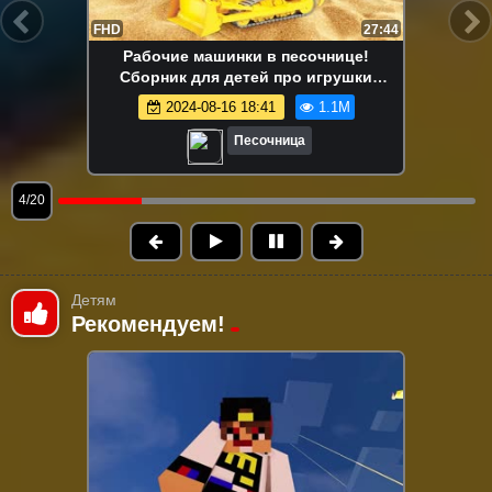
FHD
13:58
Маша Капуки Кануки и игрушки в
песочнице — Развивающее видео для
самых маленьких
2024-08-16 18:41
1.1M
Песочница
5/20
Детям
Рекомендуем!