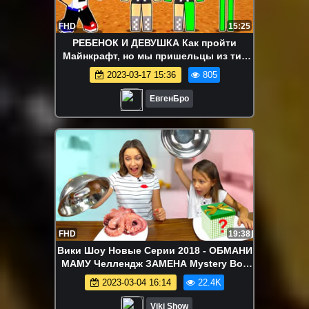
FHD
15:25
РЕБЕНОК И ДЕВУШКА Как пройти
Майнкрафт, но мы пришельцы из тик
ток ! НУБА И ПРО ВИДЕО MINECRAFT
2023-03-17 15:36
805
ЕвгенБро
FHD
19:38
Вики Шоу Новые Серии 2018 - ОБМАНИ
МАМУ Челлендж ЗАМЕНА Mystery Box
Cake Switch Up Challenge / Вики Шоу
2023-03-04 16:14
22.4K
13+
Viki Show