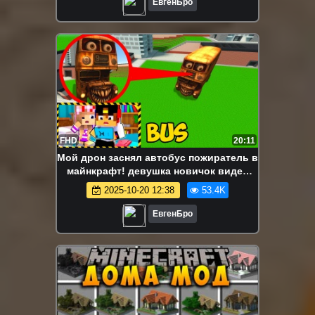
ЕвгенБро
FHD
20:11
Мой дрон заснял автобус пожиратель в
майнкрафт! девушка новичок видео
minecraft
2025-10-20 12:38
53.4K
ЕвгенБро