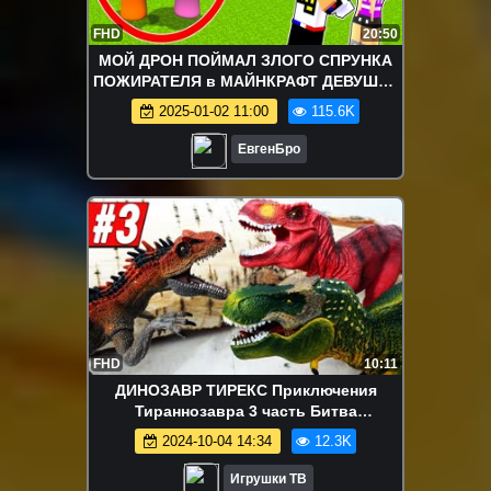
FHD
20:50
МОЙ ДРОН ПОЙМАЛ ЗЛОГО СПРУНКА
ПОЖИРАТЕЛЯ в МАЙНКРАФТ ДЕВУШКА
НУБ ВИДЕО ТРОЛЛИНГ MINECRAFT
2025-01-02 11:00
115.6K
ЕвгенБро
FHD
10:11
ДИНОЗАВР ТИРЕКС Приключения
Тираннозавра 3 часть Битва
Динозавров Мультфильм на русском
2024-10-04 14:34
12.3K
Игрушки ТВ
Игрушки ТВ