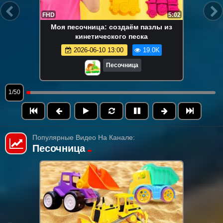
FHD
5:02
Моя песочница: создаём пазлы из
кинетического песка
2026-06-10 13:00
19.0K
Песочница
1/50
Популярные Видео На Канале:
Песочница