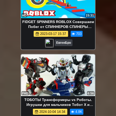
HD
15:31
FIDGET SPINNERS ROBLOX Совершаем
Побег от СПИННЕРОВ СПИНЕРЫ
АТАКУЮТ мульт герой от ЕвгенБро
2023-03-17 15:37
703
летсплей
ЕвгенБро
FHD
6:56
ТОБОТЫ Трансформеры vs Роботы.
Игрушки для мальчиков Тобот X и
Тобот Y
2024-10-04 14:34
4.8K