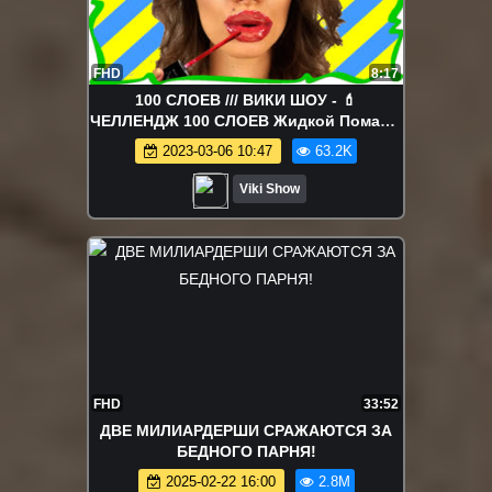
FHD
8:17
100 СЛОЕВ /// ВИКИ ШОУ - 💄
ЧЕЛЛЕНДЖ 100 СЛОЕВ Жидкой Помады
на Губах 100 Coats of Liquid Lipstick /
2023-03-06 10:47
63.2K
Вики Шоу
Viki Show
FHD
33:52
ДВЕ МИЛИАРДЕРШИ СРАЖАЮТСЯ ЗА
БЕДНОГО ПАРНЯ!
2025-02-22 16:00
2.8M