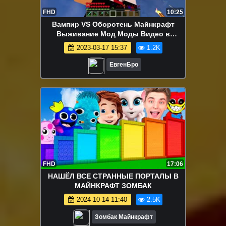
FHD
10:25
Вампир VS Оборотень Майнкрафт
Выживание Мод Моды Видео в
Майнкрафте Хоррор Карты
2023-03-17 15:37
1.2K
ЕвгенБро
FHD
17:06
НАШЁЛ ВСЕ СТРАННЫЕ ПОРТАЛЫ В
МАЙНКРАФТ ЗОМБАК
2024-10-14 11:40
2.5K
Зомбак Майнкрафт