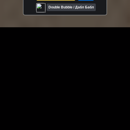
Double Bubble / Дабл Бабл
ЗАГРУЗИТЬ ЕЩЁ ВИДЕО
О сайте
Специально для Вас мы отобрали вручную самое лучшее
видео! Смотрите видео онлайн на HDVK.ru. Смотреть
онлайн фильмы и сериалы бесплатно, музыкальные
клипы, новости мира и кино, обзоры мобильных
устройств. Мультфильмы, аниме, дорамы смотреть
онлайн бесплатно!