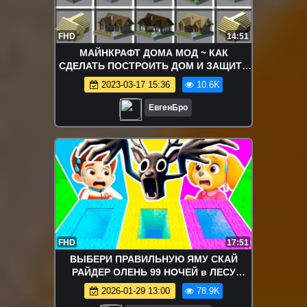
FHD
14:51
МАЙНКРАФТ ДОМА МОД ~ КАК
СДЕЛАТЬ ПОСТРОИТЬ ДОМ И ЗАЩИТА
НУБА HOUSE ОБЗОР МОДА -
2023-03-17 15:36
10.6K
MINECRAFT MODS
ЕвгенБро
FHD
17:51
ВЫБЕРИ ПРАВИЛЬНУЮ ЯМУ СКАЙ
РАЙДЕР ОЛЕНЬ 99 НОЧЕЙ в ЛЕСУ
ЩЕНЯЧИЙ ПАТРУЛЬ в МАЙНКРАФТ
2026-01-29 13:00
78.9K
ЗОМБАК