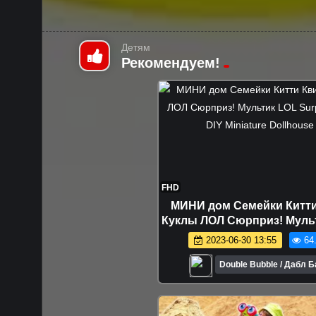
Детям
Рекомендуем!
FHD
МИНИ дом Семейки Китти
Куклы ЛОЛ Сюрприз! Муль
Surprise toy DIY Miniature D
2023-06-30 13:55
64
Double Bubble / Дабл 