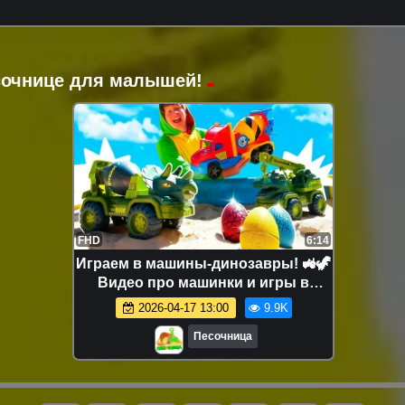
есочнице для малышей!
FHD
6:14
Играем в машины-динозавры! 🚜🦖
Видео про машинки и игры в
песочнице для детей
2026-04-17 13:00
9.9K
Песочница