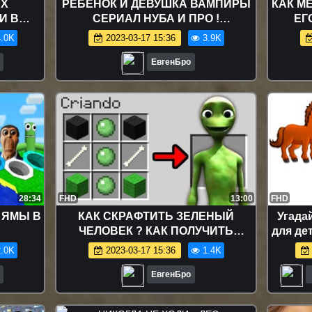
ЫХ
РЕБЕНОК И ДЕВУШКА ВАМПИРЫ
КАК М
И В
СЕРИАЛ НУБА И ПРО !
ЕГ
МАЙНКРАФТ ВЫЖИВАНИЕ
МА
.0K
2023-03-17 15:36
3.9K
БОМЖА ВИДЕО ТРОЛЛИНГ
ДЖЕФ
MINECRAFT
ЕвгенБро
28:34
FHD
13:00
FHD
 ЯМЫ В
КАК СКРАФТИТЬ ЗЕЛЕНЫЙ
Угада
ЧЕЛОВЕК ? КАК ПОЛУЧИТЬ
для де
СЕКРЕТНЫЕ ПРЕДМЕТЫ В
.0K
2023-03-17 15:36
1.4K
MINECRAFT Защита нуба
ЕвгенБро