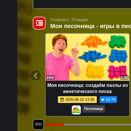
Плейлист: 70 видео
Моя песочница - игры в п
14:47
FHD
5:02
я самых
Моя песочница: создаём пазлы из
е видео:
кинетического песка
раем
7.8K
2026-06-10 13:00
18.7K
Песочница
3/50