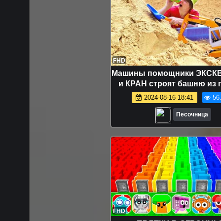
FHD
Машины помощники ЭКСК
и КРАН строят башню из п
Видео для детей Моя пес
2024-08-16 18:41
56
Песочница
FHD