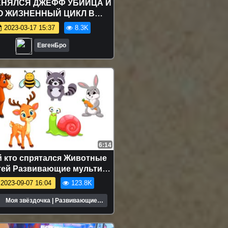
ЕНЯЛСЯ ДЖЕФФ УБИЙЦА И
О ЖИЗНЕННЫЙ ЦИКЛ В
ЙНКРАФТ | ЭВОЛЮЦИЯ
2023-03-17 15:37
8.3K
ФА УБИЙЦЫ MINECRAFT
ЕвгенБро
6:14
й кто спрятался Животные
тей Развивающие мультики
для детей
2023-09-07 16:04
123.8K
Моя звёздочка | Развивающие
мультики для детей