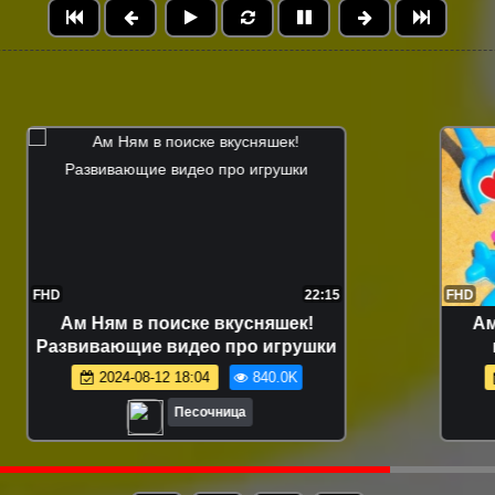
FHD
12:04
Маша Капуки и игрушки на пляже -
Развивающее видео для малышей
2024-08-16 18:41
632.0K
Песочница