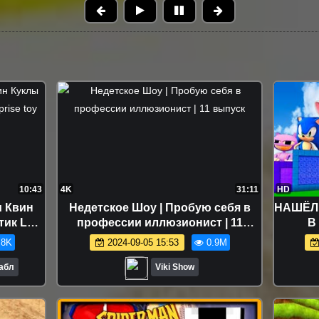
10:43
4K
31:11
HD
 Квин
Недетское Шоу | Пробую себя в
НАШЁЛ
тик LOL
профессии иллюзионист | 11
В
ollhouse
выпуск
.8K
2024-09-05 15:53
0.9M
Бабл
Viki Show