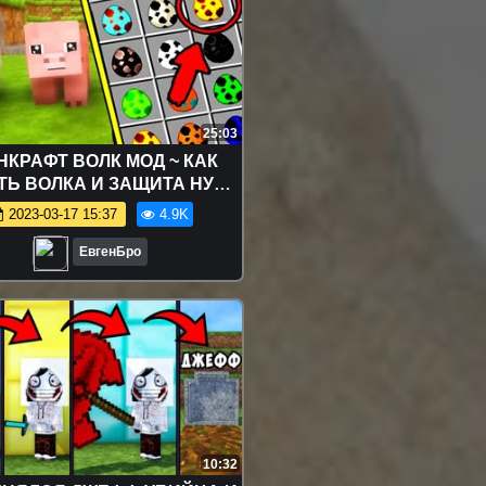
25:03
КРАФТ ВОЛК МОД ~ КАК
ТЬ ВОЛКА И ЗАЩИТА НУБА
И АПОКАЛИПСИС ОБЗОР
2023-03-17 15:37
4.9K
ДА - MINECRAFT MODS
ЕвгенБро
10:32