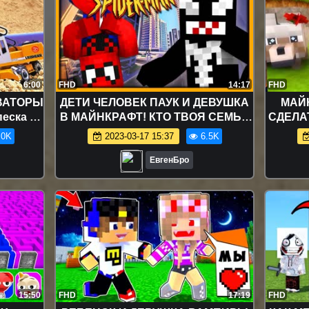
6:00
FHD
14:17
FHD
ВАТОРЫ
ДЕТИ ЧЕЛОВЕК ПАУК И ДЕВУШКА
МАЙН
еска -
В МАЙНКРАФТ! КТО ТВОЯ СЕМЬЯ
СДЕЛА
очница
В MINECRAFT! WHO'S YOUR
ЗОМБ
.0K
2023-03-17 15:37
6.5K
FAMILY ROLEPLAY
МО
ЕвгенБро
15:50
FHD
17:19
FHD