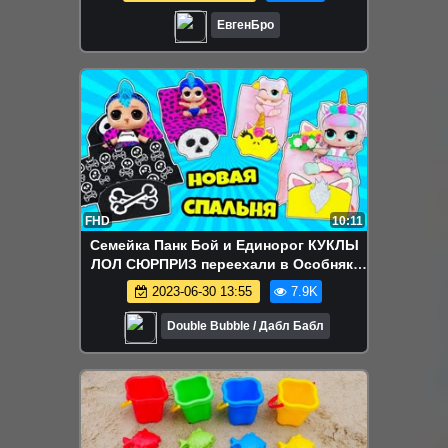
ВИДЕО ТРОЛЛИНГ
ЕвгенБро
FHD
10:11
Семейка Панк Бой и Единорог КУКЛЫ
ЛОЛ СЮРПРИЗ переехали в Особняк!
Мультик LOL Surprise Doll House
2023-06-30 13:55
7.9K
Double Bubble / Дабл Бабл