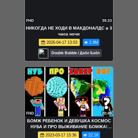
FHD
39:33
НИКОГДА НЕ ХОДИ В МАКДОНАЛДС в 3
часа ночи
2026-04-17 13:03
1.9M
Double Bubble / Дабл Бабл
FHD
20:49
БОМЖ РЕБЕНОК И ДЕВУШКА КОСМОС
НУБА И ПРО ВЫЖИВАНИЕ БОМЖА!
МАЙНКРАФТ В РЕАЛЬНОЙ ЖИЗНИ
2023-03-17 15:36
22.1K