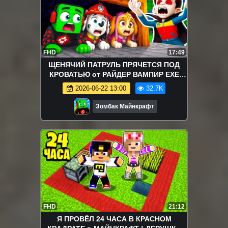
FHD
17:49
ЩЕНЯЧИЙ ПАТРУЛЬ ПРЯЧЕТСЯ ПОД
КРОВАТЬЮ от РАЙДЕР ВАМПИР EXE
МОНСТР в МАЙНКРАФТ СЕКРЕТНАЯ
2026-06-22 13:00
32.7K
БАЗА
Зомбак Майнкрафт
FHD
21:12
Я ПРОВЁЛ 24 ЧАСА В КРАСНОМ