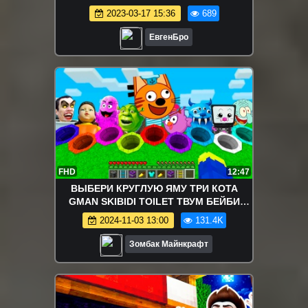
НУБ И ПРО ВИДЕО ТРОЛЛИНГ
2023-03-17 15:36
689
MINECRAFT
ЕвгенБро
FHD
12:47
ВЫБЕРИ КРУГЛУЮ ЯМУ ТРИ КОТА
GMAN SKIBIDI TOILET ТВУМ БЕЙБИ
ШРЕК КУКЛА ИГРА В КАЛЬМАРА В
2024-11-03 13:00
131.4K
МАЙНКРАФТ
Зомбак Майнкрафт