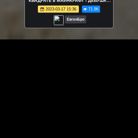
КВАДРАТЕ в МАЙНКРАФТ ! ДЕВУШКА
НУБ И ПРО ВИДЕО ТРОЛЛИНГ
2023-03-17 15:36
71.9K
MINECRAFT
ЕвгенБро
ЗАГРУЗИТЬ ЕЩЁ ВИДЕО
О сайте
Специально для Вас мы отобрали вручную самое лучшее
видео! Смотрите видео онлайн на HDVK.ru. Смотреть
онлайн фильмы и сериалы бесплатно, музыкальные
клипы, новости мира и кино, обзоры мобильных