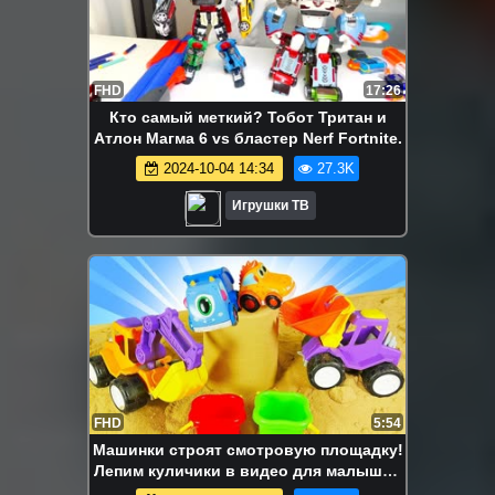
FHD
17:26
Кто самый меткий? Тобот Тритан и
Атлон Магма 6 vs бластер Nerf Fortnite.
2024-10-04 14:34
27.3K
Игрушки ТВ
FHD
5:54
Машинки строят смотровую площадку!
Лепим куличики в видео для малышей
Моя Песочница