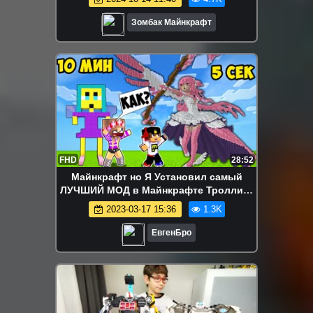
Зомбак Майнкрафт
FHD
28:52
Майнкрафт но Я Установил самый
ЛУЧШИЙ МОД в Майнкрафте Троллинг
Ловушка Minecraft
2023-03-17 15:36
1.3K
ЕвгенБро