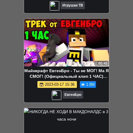
Игрушки ТВ
1:00:45
Майнкрафт ЕвгенБро - Ты не МОГ! Ма Я
СМОГ! (Официальный клип 1 ЧАС)
[prod. Капуста]
2023-03-17 15:36
1.8M
ЕвгенБро