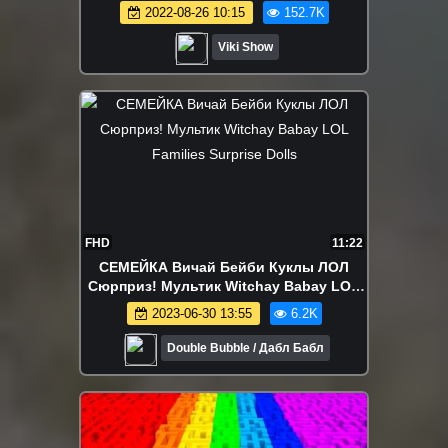
2022-08-26 10:15
152.7K
Viki Show
FHD
11:22
СЕМЕЙКА Вичай Бейби Куклы ЛОЛ
Сюрприз! Мультик Witchay Babay LOL
Families Surprise Dolls
2023-06-30 13:55
6.2K
Double Bubble / Дабл Бабл