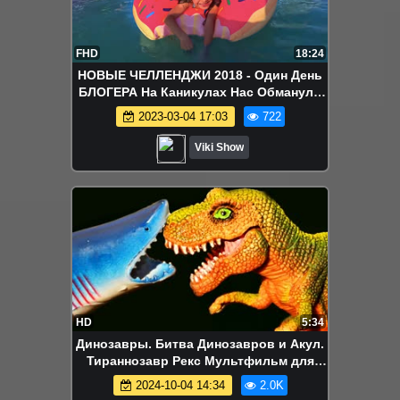
FHD
18:24
НОВЫЕ ЧЕЛЛЕНДЖИ 2018 - Один День
БЛОГЕРА На Каникулах Нас Обманули
Челлендж Игровые Автоматы Дубай
2023-03-04 17:03
722
Макдональдс / Вики Шоу
Viki Show
HD
5:34
Динозавры. Битва Динозавров и Акул.
Тираннозавр Рекс Мультфильм для
детей на русском Игрушки ТВ
2024-10-04 14:34
2.0K