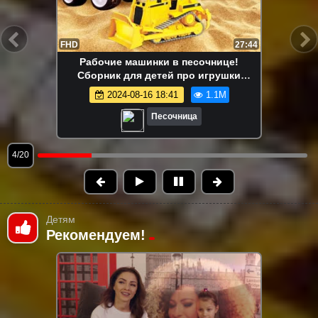
FHD
13:58
Маша Капуки Кануки и игрушки в
песочнице — Развивающее видео для
самых маленьких
2024-08-16 18:41
1.1M
Песочница
5/20
Детям
Рекомендуем!