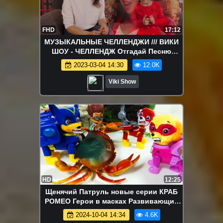
FHD
17:12
МУЗЫКАЛЬНЫЕ ЧЕЛЛЕНДЖИ /// ВИКИ
ШОУ - ЧЕЛЛЕНДЖ Отгадай Песню
НАОБОРОТ c Новыми ХИТАМИ вместе с
2023-03-04 14:30
12.0K
Элджей Бандерос Ханна / Вики Шоу
Viki Show
HD
12:25
Щенячий Патруль новые серии КРАБ
РОМЕО Герои в масках Развивающие
Мультики для детей Игрушки PAW
2024-10-04 14:34
4.6K