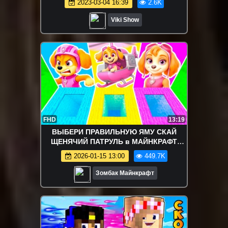
2023-03-04 16:39
2.6K
Автоматы Дубай Макдональдс / Вики
Шоу
Viki Show
FHD
13:19
ВЫБЕРИ ПРАВИЛЬНУЮ ЯМУ СКАЙ
ЩЕНЯЧИЙ ПАТРУЛЬ в МАЙНКРАФТ
ЗОМБАК
2026-01-15 13:00
449.7K
Зомбак Майнкрафт