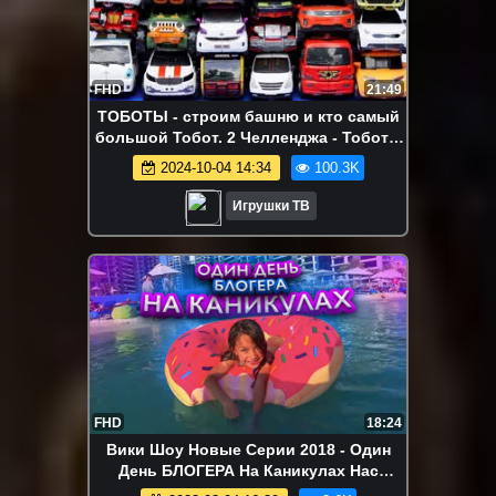
FHD
21:49
ТОБОТЫ - строим башню и кто самый
большой Тобот. 2 Челленджа - Тоботы
Атлоны и Детективы Галактики.
2024-10-04 14:34
100.3K
Игрушки ТВ
FHD
18:24
Вики Шоу Новые Серии 2018 - Один
День БЛОГЕРА На Каникулах Нас
Обманули Челлендж Игровые