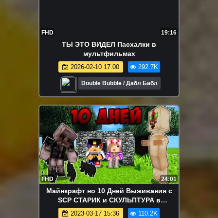
FHD
19:16
ТЫ ЭТО ВИДЕЛ Пасхалки в
мультфильмах
2026-02-10 17:00
292.7K
Double Bubble / Дабл Бабл
FHD
24:01
Майнкрафт но 10 Дней Выживания с
SCP СТАРИК и СКУЛЬПТУРА в
Майнкрафте Троллинг Ловушка
2023-03-17 15:36
110.2K