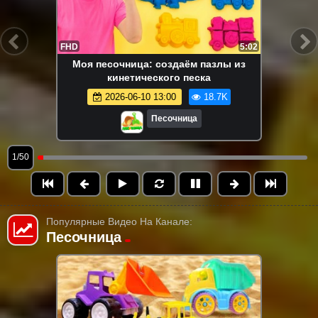
FHD
5:02
Моя песочница: создаём пазлы из
кинетического песка
2026-06-10 13:00
18.7K
Песочница
1/50
Популярные Видео На Канале:
Песочница