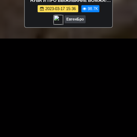
НУБА И ПРО ВЫЖИВАНИЕ БОМЖА!
МАЙНКРАФТ В РЕАЛЬНОЙ ЖИЗНИ
2023-03-17 15:36
98.7K
ВИДЕО ТРОЛЛИНГ
ЕвгенБро
ЗАГРУЗИТЬ ЕЩЁ ВИДЕО
О сайте
Специально для Вас мы отобрали вручную самое лучшее
видео! Смотрите видео онлайн на HDVK.ru. Смотреть
онлайн фильмы и сериалы бесплатно, музыкальные
клипы, новости мира и кино, обзоры мобильных