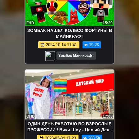
FHD
15:29
ЗОМБАК НАШЕЛ КОЛЕСО ФОРТУНЫ В
МАЙНКРАФТ
2024-10-14 11:41
19.2K
Зомбак Майнкрафт
QHD
17:08
ОДИН ДЕНЬ РАБОТАЮ ВО ВЗРОСЛЫЕ
ПРОФЕССИИ / Вики Шоу - Целый День
Работаю в Магазине И$РУШЕК Вики
2023-03-04 17:23
208.5K