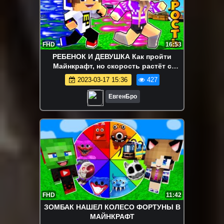
FHD
16:53
РЕБЕНОК И ДЕВУШКА Как пройти
Майнкрафт, но скорость растёт с
каждым шагом! НУБ И ПРО ВИДЕО
2023-03-17 15:36
427
MINECRAFT
ЕвгенБро
FHD
11:42
ЗОМБАК НАШЕЛ КОЛЕСО ФОРТУНЫ В
МАЙНКРАФТ