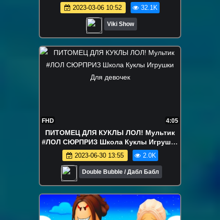
Самой Новой 3 Серии Кукол Confetti
2023-03-06 10:52
32.1K
Pop и Lil Sister / Вики Шоу
Viki Show
FHD
4:05
ПИТОМЕЦ ДЛЯ КУКЛЫ ЛОЛ! Мультик
#ЛОЛ СЮРПРИЗ Школа Куклы Игрушки
Для девочек
2023-06-30 13:55
2.0K
Double Bubble / Дабл Бабл