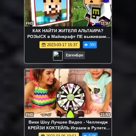
FHD
11:27
КАК НАЙТИ ЖИТЕЛЯ АЛЬТАИРА?
РОЗЫСК в Майнкрафт ПЕ выживание
2018 деревня моды видео
2023-03-17 15:37
380
ЕвгенБро
FHD
21:53
Вики Шоу Лучшее Видео - Челлендж
КРЕЙЗИ КОКТЕЙЛЬ Играем в Рулетку
СМЕШАЙ ВКУСЫ Pour Taste Challenge