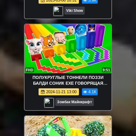
2023-03-06 10:51
3.9K
Game / Вики Шоу
Viki Show
FHD
9:51
ПОЛУКРУГЛЫЕ ТОННЕЛИ ПОЗЗИ
БАЛДИ СОНИК EXE ГОВОРЯЩАЯ
АНЖЕЛЛА ГОЛОВОЛОМКА 2 ДЖЕРРИ В
2024-11-21 13:00
4.1K
МАЙНКРАФТ ЗОМБАК
Зомбак Майнкрафт