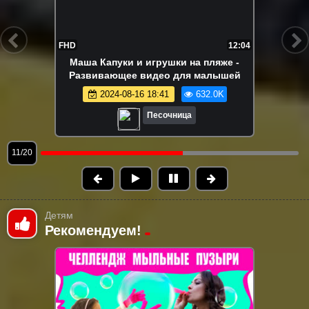
FHD
17:08
Разноцветные машинки строят трассу и
другое! Песочница - Видео для детей и
малышей - Сборник
2024-08-16 18:40
562.4K
Песочница
13/20
Детям
Рекомендуем!