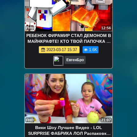
FHD
12:56
РЕБЕНОК ФИРАМИР СТАЛ ДЕМОНОМ В
МАЙНКРАФТЕ! КТО ТВОЙ ПАПОЧКА В
MINECRAFT! ДЕТИ В МАЙНКРАФТ! МИР
2023-03-17 15:37
1.6K
ДЕТЕЙ
ЕвгенБро
FHD
21:07
Вики Шоу Лучшее Видео - LOL
SURPRISE ФАБРИКА ЛОЛ Распаковка