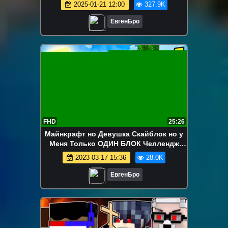
2025-01-21 12:00
327.9K
ВИДЕО ТРОЛЛИНГ MINECRAFT
ЕвгенБро
FHD
25:26
Майнкрафт но Девушка Скайблок но у
Меня Только ОДИН БЛОК Челлендж
НУБ И ПРО ВИДЕО ТРОЛЛИНГ
2023-03-17 15:36
28.0K
MINECRAFT
ЕвгенБро