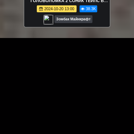
ГОЛОВОЛОМКА 2 СОНИК ТЕЙПС В
МАЙНКРАФТ ЗОМБАК
2024-10-20 13:00
38.3K
Зомбак Майнкрафт
ЗАГРУЗИТЬ ЕЩЁ ВИДЕО
О сайте
Специально для Вас мы отобрали вручную самое лучшее
видео! Смотрите видео онлайн на HDVK.ru. Смотреть
онлайн фильмы и сериалы бесплатно, музыкальные
клипы, новости мира и кино, обзоры мобильных