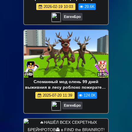
новичок видео minecraft
2026-02-19 10:03
29.6K
ЕвгенБро
FHD
19:30
Сломанный мод олень 99 дней
выживния в лесу роблокс пожиратель
в майнкрафт! Девушка новичок видео
2025-07-20 11:39
124.0K
minecraft
ЕвгенБро