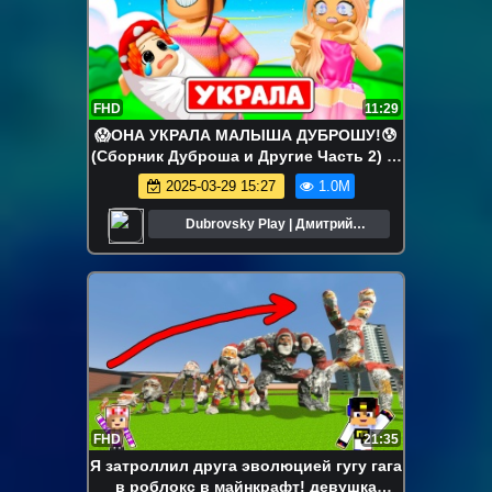
FHD
11:29
😱ОНА УКРАЛА МАЛЫША ДУБРОШУ!😰
(Сборник Дуброша и Другие Часть 2) ►
ROBLOX (Роблокс)
2025-03-29 15:27
1.0M
Dubrovsky Play | Дмитрий
Дубровский
FHD
21:35
Я затроллил друга эволюцией гугу гага
в роблокс в майнкрафт! девушка