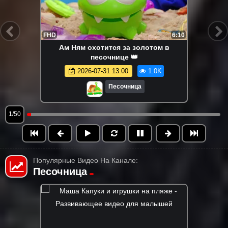
FHD
6:10
Ам Ням охотится за золотом в
песочнице 👑
2026-07-31 13:00
1.0K
Песочница
1/50
Популярные Видео На Канале:
Песочница