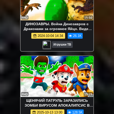
FHD
15:50
ДИНОЗАВРЫ. Война Динозавров с
Драконами за огромное Яйцо. Видео
про Динозавров для детей. Игрушки ТВ
2024-10-04 14:34
26.1K
Игрушки ТВ
FHD
15:29
ЩЕНЯЧИЙ ПАТРУЛЬ ЗАРАЗИЛИСЬ
ЗОМБИ ВИРУСОМ АПОКАЛИПСИС В
МАЙНКРАФТ МУЛЬТИК
2025-10-13 13:00
128.5K