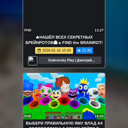
FHD
13:27
🔥НАШЁЛ ВСЕХ СЕКРЕТНЫХ
БРЕЙНРОТОВ👻 в FIND the BRAINROT!
2026-01-16 15:00
15.9K
Dubrovsky Play | Дмитрий
Дубровский
FHD
14:45
ВЫБЕРИ ПРАВИЛЬНУЮ ЯМУ ВЛАД А4