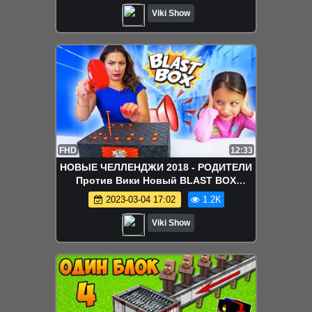
Viki Show
FHD
12:33
НОВЫЕ ЧЕЛЛЕНДЖИ 2018 - РОДИТЕЛИ
Против Вики Новый BLAST BOX
CHALLENGE Челлендж Взрывная
2023-03-04 17:02
1.2K
Коробочка // Вики Шоу
Viki Show