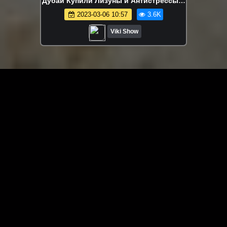
Дубаи Купили Лизуны и Антистрессы в
Самом Большом Магазине в Мире /
2023-03-06 10:57
3.6K
Вики Шоу
Viki Show
ЗАГРУЗИТЬ ЕЩЁ ВИДЕО
О сайте
Специально для Вас мы отобрали вручную самое лучшее
видео! Смотрите видео онлайн на HDVK.ru. Смотреть
онлайн фильмы и сериалы бесплатно, музыкальные
клипы, новости мира и кино, обзоры мобильных