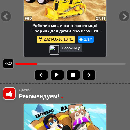
FHD
13:58
Маша Капуки Кануки и игрушки в
песочнице — Развивающее видео для
самых маленьких
2024-08-16 18:41
1.1M
Песочница
5/20
Детям
Рекомендуем!