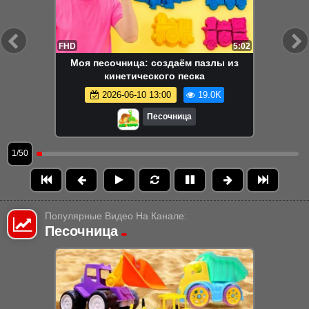
FHD
5:02
Моя песочница: создаём пазлы из
кинетического песка
2026-06-10 13:00
19.0K
Песочница
1/50
Популярные Видео На Канале:
Песочница