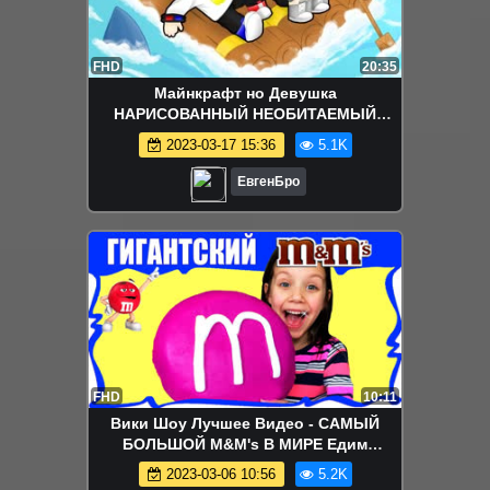
FHD
20:35
Майнкрафт но Девушка
НАРИСОВАННЫЙ НЕОБИТАЕМЫЙ
ОСТРОВ в Майнкрафт НУБ И ПРО
2023-03-17 15:36
5.1K
ВИДЕО ТРОЛЛИНГ MINECRAFT
ЕвгенБро
FHD
10:11
Вики Шоу Лучшее Видео - САМЫЙ
БОЛЬШОЙ M&M's В МИРЕ Едим
Гигантский Эмемдемс DIY / Вики Шоу
2023-03-06 10:56
5.2K