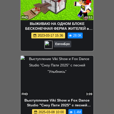
FHD
49:53
ВЫЖИВАЮ НА ОДНОМ БЛОКЕ
БЕСКОНЕЧНАЯ ФЕРМА ЖИТЕЛЕЙ в
МАЙНКРАФТ ! ДЕВУШКА ВИДЕО
2023-03-17 15:36
28.0K
ТРОЛЛИНГ MINECRAFT
ЕвгенБро
FHD
3:09
Выступление Viki Show и Fox Dance
Studio "Сноу Пати 2025" c песней
"Улыбнись"
2025-03-08 10:00
1.4M