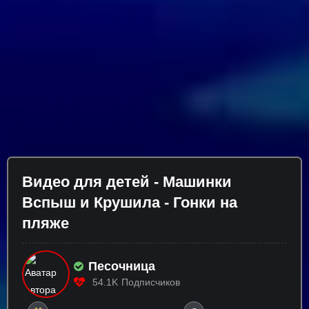
Видео для детей - Машинки
Вспыш и Крушила - Гонки на
пляже
Песочница
54.1K
Подписчиков