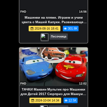
FHD
14:56
Машинки на пляже. Играем и учим
цвета с Машей Капуки. Развивающее
видео для малышей.
2024-08-16 18:41
301.8K
Песочница
FHD
12:02
ТАЧКИ Маквин Мультик про Машинки
для Детей 2017 Сюрприз для Маккуина
Гонки Игрушки Disney Cars 3
2024-10-04 14:34
12.5K