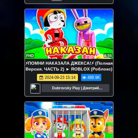
FHD
8:55
⚡️ПОМНИ НАКАЗАЛА ДЖЕКСА!⚡️ (Полная
Версия. ЧАСТЬ 2) ► ROBLOX (Роблокс)
2024-09-23 15:14
488.9K
Dubrovsky Play | Дмитрий
Дубровский