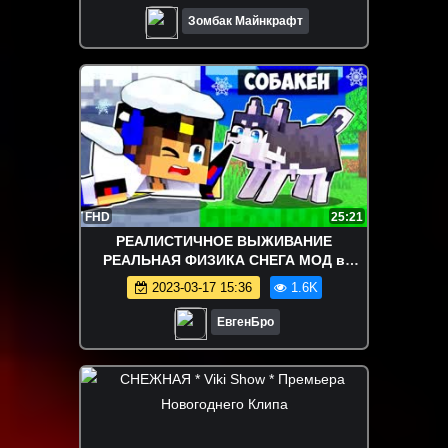
Зомбак Майнкрафт
FHD
25:21
РЕАЛИСТИЧНОЕ ВЫЖИВАНИЕ
РЕАЛЬНАЯ ФИЗИКА СНЕГА МОД в
МАЙНКРАФТ ! ДЕВУШКА ВИДЕО
2023-03-17 15:36
1.6K
ТРОЛЛИНГ MINECRAFT
ЕвгенБро