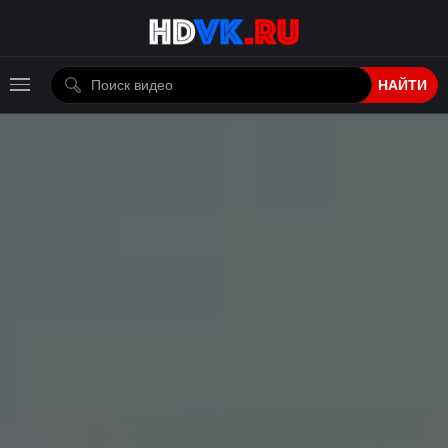
НАЙТИ