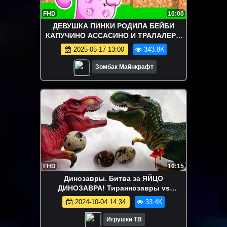
FHD
10:00
ДЕВУШКА ПИНКИ РОДИЛА БЕЙБИ
КАПУЧИНО АССАСИНО И ТРАЛАЛЕРО
ТРАЛАЛА МЕМ БРЕЙНРОТ ЖИВОТНЫЕ
2025-05-17 13:00
343.8K
В МАЙНКРАФТ
Зомбак Майнкрафт
FHD
10:15
Динозавры. Битва за ЯЙЦО
ДИНОЗАВРА! Тираннозавры vs
Гигантозавра мультфильм на русском
2024-10-04 14:34
33.4K
Игрушки ТВ
Игрушки ТВ