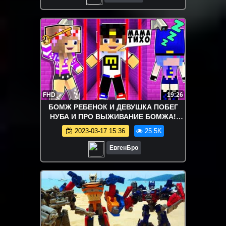
FHD
19:26
БОМЖ РЕБЕНОК И ДЕВУШКА ПОБЕГ
НУБА И ПРО ВЫЖИВАНИЕ БОМЖА!
МАЙНКРАФТ В РЕАЛЬНОЙ ЖИЗНИ
2023-03-17 15:36
25.5K
ВИДЕО ТРОЛЛИНГ
ЕвгенБро