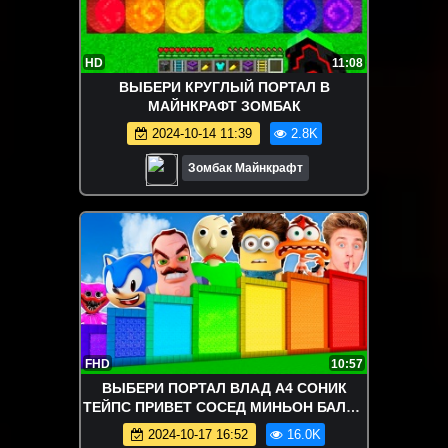
HD
11:08
ВЫБЕРИ КРУГЛЫЙ ПОРТАЛ В
МАЙНКРАФТ ЗОМБАК
2024-10-14 11:39
2.8K
Зомбак Майнкрафт
FHD
10:57
ВЫБЕРИ ПОРТАЛ ВЛАД А4 СОНИК
ТЕЙПС ПРИВЕТ СОСЕД МИНЬОН БАЛДИ
ГОЛОВОЛОМКА 2 В МАЙНКРАФТ
2024-10-17 16:52
16.0K