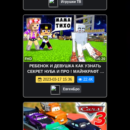
Игрушки ТВ
FHD
16:20
РЕБЕНОК И ДЕВУШКА КАК УЗНАТЬ
СЕКРЕТ НУБА И ПРО ! МАЙНКРАФТ В
РЕАЛЬНОЙ ЖИЗНИ ВИДЕО ТРОЛЛИНГ
2023-03-17 15:36
22.4K
MINECRAFT
ЕвгенБро