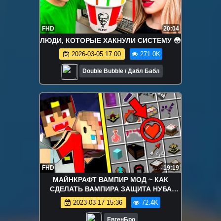
FHD
20:04
ЛЮДИ, КОТОРЫЕ ХАКНУЛИ СИСТЕМУ 😳
2026-03-05 17:00
271.0K
Double Bubble / Дабл Бабл
FHD
19:19
МАЙНКРАФТ ВАМПИР МОД ~ КАК
СДЕЛАТЬ ВАМПИРА ЗАЩИТА НУБА
ЗОМБИ АПОКАЛИПСИС ОБЗОР МОДА -
2023-03-17 15:36
72.4K
MINECRAFT MODS
ЕвгенБро