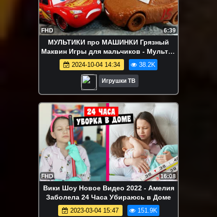
FHD
6:39
МУЛЬТИКИ про МАШИНКИ Грязный
Маквин Игры для мальчиков - Мультик
Тачки 3 новые серии Машинки игрушки
2024-10-04 14:34
38.2K
Игрушки ТВ
FHD
16:08
Вики Шоу Новое Видео 2022 - Амелия
Заболела 24 Часа Убираюсь в Доме
2023-03-04 15:47
151.9K