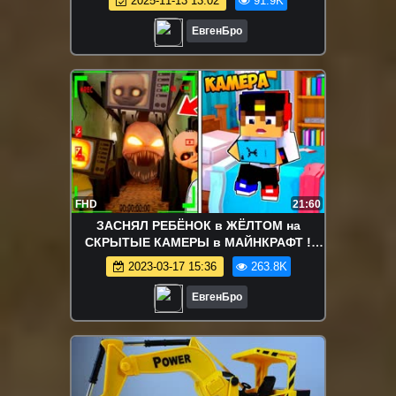
2025-11-13 13:02
91.9K
ЕвгенБро
FHD
21:60
ЗАСНЯЛ РЕБЁНОК в ЖЁЛТОМ на
СКРЫТЫЕ КАМЕРЫ в МАЙНКРАФТ !
ДЕВУШКА ВИДЕО ТРОЛЛИНГ
2023-03-17 15:36
263.8K
MINECRAFT
ЕвгенБро