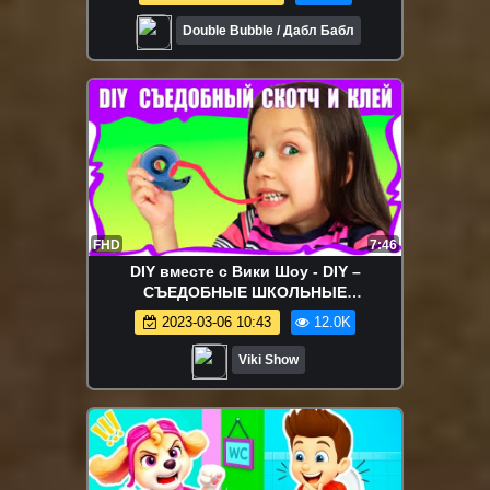
Double Bubble / Дабл Бабл
FHD
7:46
DIY вместе с Вики Шоу - DIY –
СЪЕДОБНЫЕ ШКОЛЬНЫЕ
ПРИНАДЛЕЖНОСТИ Своими Руками
2023-03-06 10:43
12.0K
Едим Клей Скотч и Ластик / Вики Шоу
Viki Show