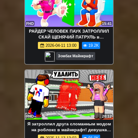
FHD
15:41
РАЙДЕР ЧЕЛОВЕК ПАУК ЗАТРОЛЛИЛ
СКАЙ ЩЕНЯЧИЙ ПАТРУЛЬ в
МАЙНКРАФТ
2026-04-11 13:00
19.2K
Зомбак Майнкрафт
FHD
20:12
Я затроллил друга сломанным модом
на роблокс в майнкрафт! девушка
новичок видео minecraft