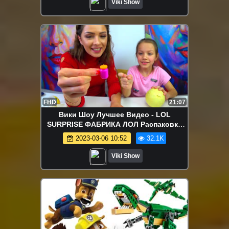
Viki Show
FHD
21:07
Вики Шоу Лучшее Видео - LOL
SURPRISE ФАБРИКА ЛОЛ Распаковка
Самой Новой 3 Серии Кукол Confetti
2023-03-06 10:52
32.1K
Pop и Lil Sister / Вики Шоу
Viki Show