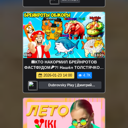
FHD
13:23
🍔КТО НАКОРМИЛ БРЕЙНРОТОВ
ФАСТФУДОМ🍕?! Нашёл ТОЛСТЯЧКОВ!
FIND the FAT BRAINROT - №1 в ROBLOX
2026-01-23 14:00
4.7K
Dubrovsky Play | Дмитрий
Дубровский