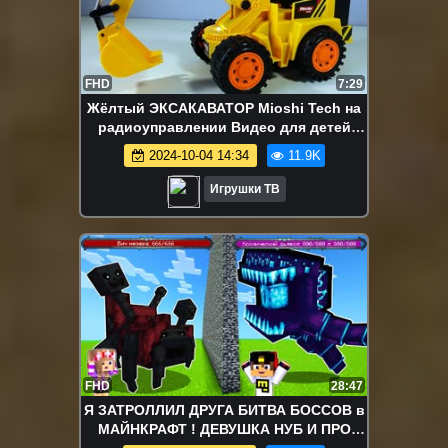
FHD
7:29
Жёлтый ЭКСАКАВАТОР Mioshi Tech на
радиоуправлении Видео для детей
Строительная Техника Обзор Игрушки
2024-10-04 14:34
11.9K
Игрушки ТВ
FHD
28:47
Я ЗАТРОЛЛИЛ ДРУГА БИТВА БОССОВ в
МАЙНКРАФТ ! ДЕВУШКА НУБ И ПРО
ВИДЕО ТРОЛЛИНГ MINECRAFT