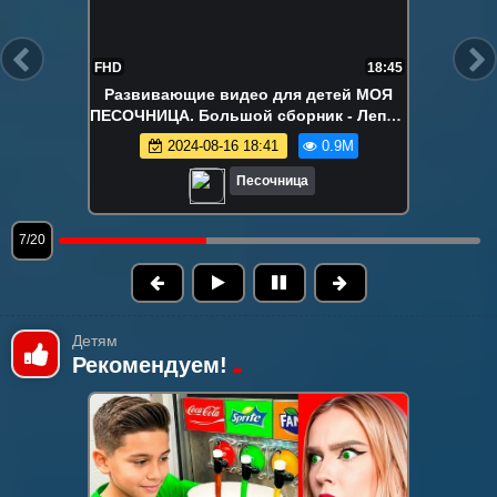
FHD
22:15
Ам Ням в поиске вкусняшек!
Развивающие видео про игрушки
2024-08-12 18:04
840.0K
Песочница
8/20
Детям
Рекомендуем!