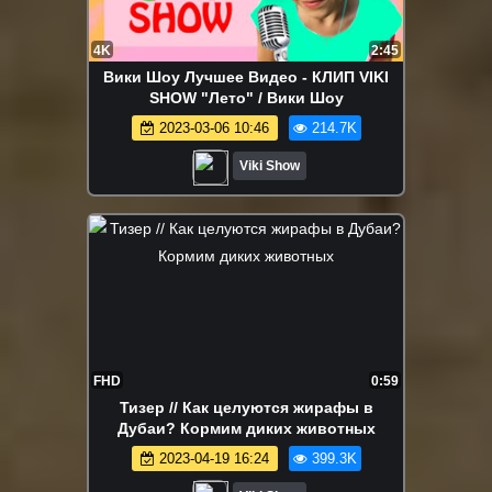
4K
2:45
Вики Шоу Лучшее Видео - КЛИП VIKI
SHOW "Лето" / Вики Шоу
2023-03-06 10:46
214.7K
Viki Show
FHD
0:59
Тизер // Как целуются жирафы в
Дубаи? Кормим диких животных
2023-04-19 16:24
399.3K