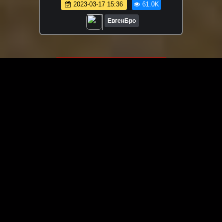
2023-03-17 15:36
61.0K
ЕвгенБро
ЗАГРУЗИТЬ ЕЩЁ ВИДЕО
О сайте
Специально для Вас мы отобрали вручную самое лучшее
видео! Смотрите видео онлайн на HDVK.ru. Смотреть
онлайн фильмы и сериалы бесплатно, музыкальные
клипы, новости мира и кино, обзоры мобильных
устройств. Мультфильмы, аниме, дорамы смотреть