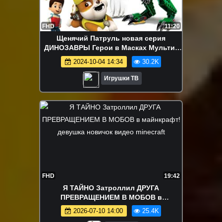
FHD
11:20
Щенячий Патруль новая серия
ДИНОЗАВРЫ Герои в Масках Мультик
Видео для детей про #игрушки
2024-10-04 14:34
30.2K
Игрушки ТВ
FHD
19:42
Я ТАЙНО Затроллил ДРУГА
ПРЕВРАЩЕНИЕМ В МОБОВ в
майнкрафт! девушка новичок видео
2026-07-10 14:00
25.4K
minecraft