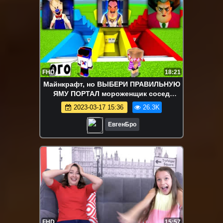
FHD
18:21
Майнкрафт, но ВЫБЕРИ ПРАВИЛЬНУЮ
ЯМУ ПОРТАЛ мороженщик сосед
училка мисс ти девушка ВИДЕО
2023-03-17 15:36
26.3K
MINECRAFT
ЕвгенБро
FHD
15:57