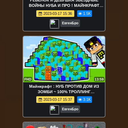
РЕБЕНОК И ДЕВУШКА ЗВЕЗДНЫЕ
ВОЙНЫ НУБА И ПРО ! МАЙНКРАФТ
ВЫЖИВАНИЕ БОМЖА ВИДЕО
2023-03-17 15:36
1.5K
ТРОЛЛИНГ MINECRAFT
ЕвгенБро
FHD
13:59
Майнкрафт : НУБ ПРОТИВ ДОМ ИЗ
ЗОМБИ ~ 100% ТРОЛЛИНГ
НЕВИДИМКОЙ И ЗАЩИТА ОТ НУБА /
2023-03-17 15:37
3.1K
НУБИК MINECRAFT
ЕвгенБро