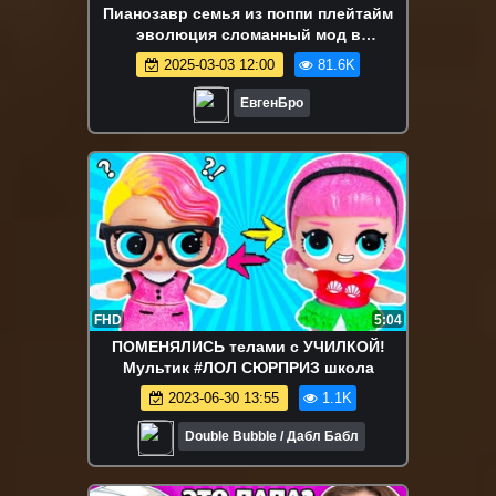
Пианозавр семья из поппи плейтайм
эволюция сломанный мод в
майнкрафт! девушка новичок видео
2025-03-03 12:00
81.6K
minecraft
ЕвгенБро
FHD
5:04
ПОМЕНЯЛИСЬ телами с УЧИЛКОЙ!
Мультик #ЛОЛ СЮРПРИЗ школа
2023-06-30 13:55
1.1K
Double Bubble / Дабл Бабл