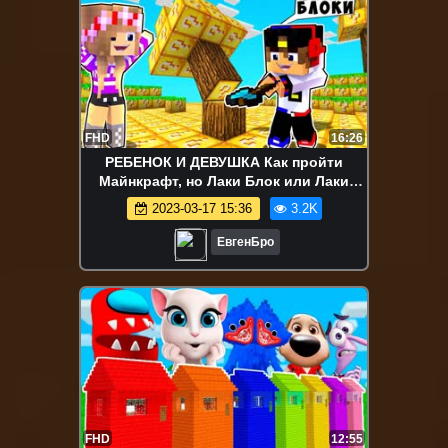
FHD
16:26
РЕБЕНОК И ДЕВУШКА Как пройти
Майнкрафт, но Лаки Блок или Лаки
Блоки ! НУБ И ПРО ВИДЕО MINECRAFT
2023-03-17 15:36
3.2K
ЕвгенБро
FHD
12:55