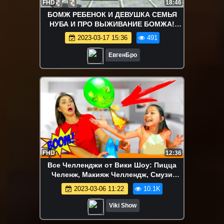
FHD
18:46
БОМЖ РЕБЕНОК И ДЕВУШКА СЕМЬЯ
НУБА И ПРО ВЫЖИВАНИЕ БОМЖА!
МАЙНКРАФТ В РЕАЛЬНОЙ ЖИЗНИ
2023-03-17 15:36
491
ВИДЕО ТРОЛЛИНГ
ЕвгенБро
FHD
12:36
Все Челленджи от Вики Шоу: Пицца
Челенж, Макияж Челлендж, Смузи
Челлендж, Блинный Челлендж и др. -
2023-03-06 11:22
10.1K
ВЗРЫВНОЙ ЧЕЛЛЕНДЖ Запусти
ГОЛОВУ Buddy's Balloon Launch Game
Viki Show
Challenge Игра Для Детей / Вики Шоу