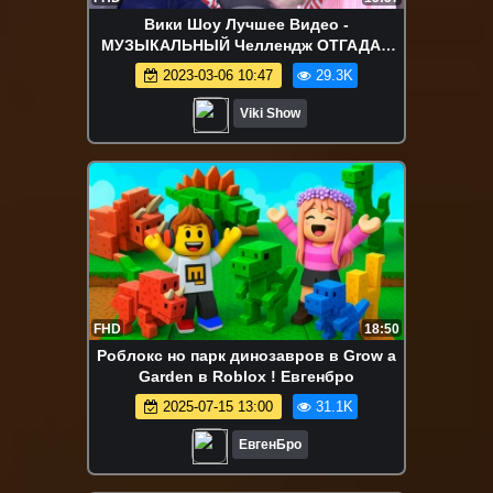
Вики Шоу Лучшее Видео -
МУЗЫКАЛЬНЫЙ Челлендж ОТГАДАЙ
Песню Наоборот Вместе с Катей
2023-03-06 10:47
29.3K
Адушкиной и Open Kids / Вики Шоу
Viki Show
FHD
18:50
Роблокс но парк динозавров в Grow a
Garden в Roblox ! Евгенбро
2025-07-15 13:00
31.1K
ЕвгенБро