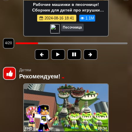
Маша Капуки Кануки и игрушки в
песочнице — Развивающее видео для
самых маленьких
2024-08-16 18:41
1.1M
Песочница
5/20
Детям
Рекомендуем!
FHD
20:34