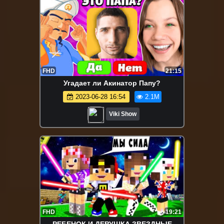
FHD
21:15
Угадает ли Акинатор Папу?
2023-06-28 16:54
2.1M
Viki Show
FHD
19:21