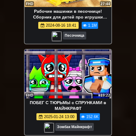
FHD
27:44
Рабочие машинки в песочнице!
Сборник для детей про игрушки
машины и песок
2024-08-16 18:41
1.1M
Песочница
FHD
19:22
ПОБЕГ С ТЮРЬМЫ с СПРУНКАМИ в
МАЙНКРАФТ
2025-01-24 13:00
152.6K
Зомбак Майнкрафт