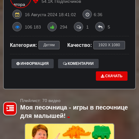
54.1K
Подписчиков
16 Августа 2024 18:41:02
6:36
106 183
294
1
5
Категория:
Качество:
Детям
1920 X 1080
ИНФОРМАЦИЯ
КОМЕНТАРИИ
СКАЧАТЬ
Плейлист: 70 видео
Моя песочница - игры в песочнице
для малышей!