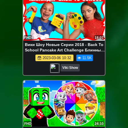
FHD
18:01
Вики Шоу Новые Серии 2018 - Back To
School Pancake Art Challenge Блинный
Челлендж Бэк Ту Скул Вика против
2023-03-06 10:32
11.5K
Мамы // Вики Шоу
Viki Show
FHD
24:10