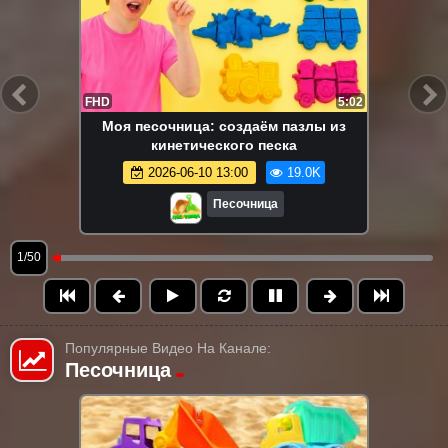
FHD
5:02
Моя песочница: создаём пазлы из
кинетического песка
2026-06-10 13:00
19.0K
Песочница
1/50
Популярные Видео На Канале:
Песочница