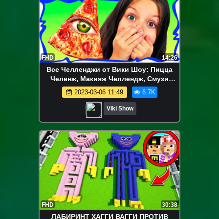
FHD
14:26
Все Челленджи от Вики Шоу: Пицца
Челенж, Макияж Челлендж, Смузи
Челлендж, Блинный Челлендж и др. -
2023-03-06 11:49
6.7K
Обычная ЕДА против МАРМЕЛАДА
Челлендж Пицца Real Food VS Gummy
Viki Show
Food PIZZA Challenge / Вики Шоу
FHD
30:38
ЛАБИРИНТ ХАГГИ ВАГГИ ПРОТИВ