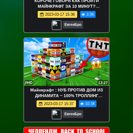
КОРОЧЕ ГОВОРЯ КАК ПРОЙТИ
МАЙНКРАФТ ЗА 10 МИНУТ?
МАЙНКРАФТ ВИДЕО ТРОЛЛИНГ
2023-03-17 15:36
3.0K
ЛОВУШКА MINECRAFT СЕРИАЛ
ЕвгенБро
FHD
13:27
Майнкрафт : НУБ ПРОТИВ ДОМ ИЗ
ДИНАМИТА ~ 100% ТРОЛЛИНГ
НЕВИДИМКОЙ И ЗАЩИТА ОТ НУБА /
2023-03-17 15:37
10.3K
НУБИК MINECRAFT
ЕвгенБро