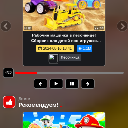
FHD
13:58
Маша Капуки Кануки и игрушки в
песочнице — Развивающее видео для
самых маленьких
2024-08-16 18:41
1.1M
Песочница
5/20
Детям
Рекомендуем!