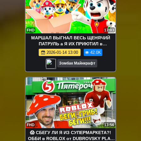
FHD
17:03
МАРШАЛ ВЫГНАЛ ВЕСЬ ЩЕНЯЧИЙ
ПАТРУЛЬ а Я ИХ ПРИЮТИЛ в
МАЙНКРАФТ
2026-01-14 13:00
42.0K
Зомбак Майнкрафт
FHD
13:56
😱 СБЕГУ ЛИ Я ИЗ СУПЕРМАРКЕТА?!
ОББИ в ROBLOX от DUBROVSKY PLAY