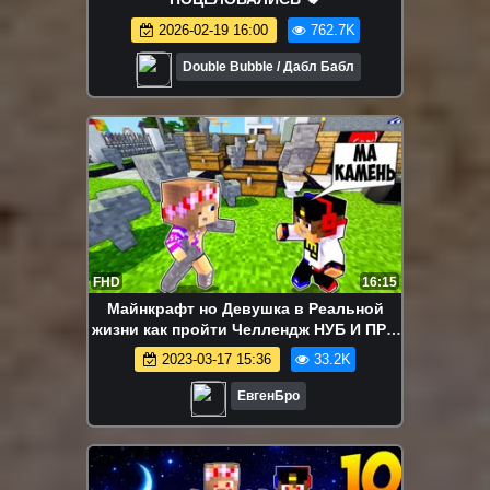
2026-02-19 16:00
762.7K
Double Bubble / Дабл Бабл
FHD
16:15
Майнкрафт но Девушка в Реальной
жизни как пройти Челлендж НУБ И ПРО
ВИДЕО ТРОЛЛИНГ MINECRAFT
2023-03-17 15:36
33.2K
ЕвгенБро