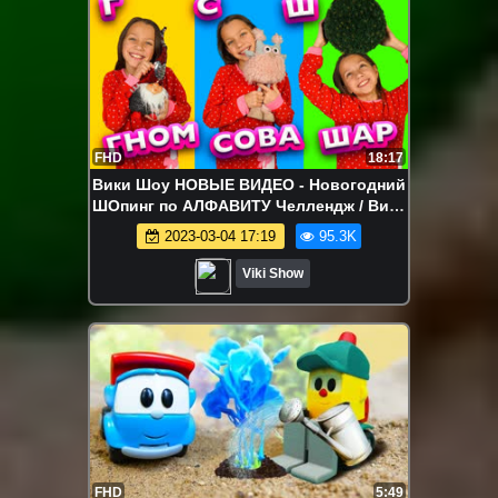
FHD
18:17
Вики Шоу НОВЫЕ ВИДЕО - Новогодний
ШОпинг по АЛФАВИТУ Челлендж / Вики
Шоу
2023-03-04 17:19
95.3K
Viki Show
FHD
5:49