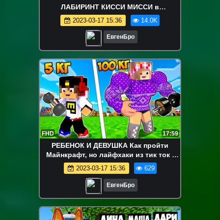
ЛАБИРИНТ КИССИ МИССИ в
МАЙНКРАФТ ! ДЕВУШКА НУБ ВИДЕО
2023-03-17 15:36
14.0K
ТРОЛЛИНГ MINECRAFT
ЕвгенБро
FHD
17:59
РЕБЕНОК И ДЕВУШКА Как пройти
Майнкрафт, но лайфхаки из тик ток !
НУБА И ПРО ВИДЕО MINECRAFT
2023-03-17 15:36
629
ЕвгенБро