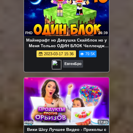
FHD
26:39
Майнкрафт но Девушка Скайблок но у
Меня Только ОДИН БЛОК Челлендж
НУБ И ПРО ВИДЕО ТРОЛЛИНГ
2023-03-17 15:36
79.5K
MINECRAFT
ЕвгенБро
FHD
17:43
Вики Шоу Лучшее Видео - Приколы с