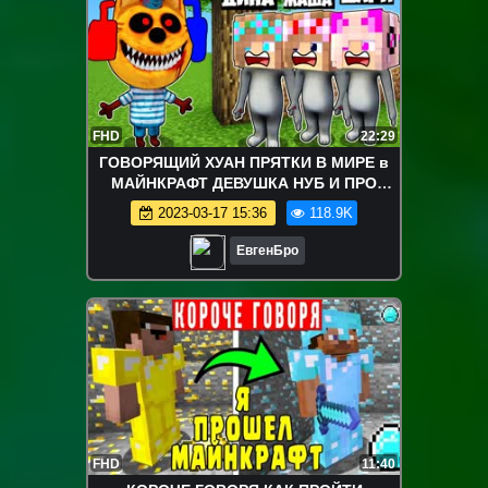
FHD
22:29
ГОВОРЯЩИЙ ХУАН ПРЯТКИ В МИРЕ в
МАЙНКРАФТ ДЕВУШКА НУБ И ПРО
ВИДЕО ТРОЛЛИНГ MINECRAFT Talking
2023-03-17 15:36
118.9K
Juan
ЕвгенБро
FHD
11:40