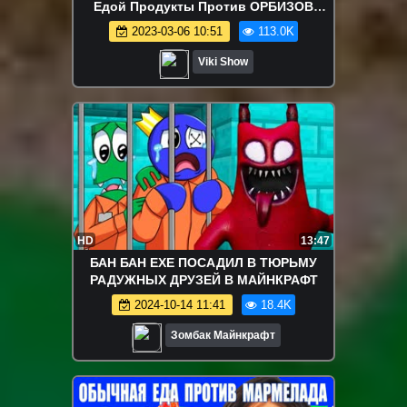
Едой Продукты Против ОРБИЗОВ
Челлендж Вика против Мамы Challenge
2023-03-06 10:51
113.0K
/ Вики Шоу
Viki Show
HD
13:47
БАН БАН EXE ПОСАДИЛ В ТЮРЬМУ
РАДУЖНЫХ ДРУЗЕЙ В МАЙНКРАФТ
2024-10-14 11:41
18.4K
Зомбак Майнкрафт