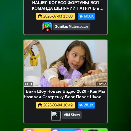
НАШЁЛ КОЛЕСО ФОРТУНЫ ВСЯ
КОМАНДА ЩЕНЯЧИЙ ПАТРУЛЬ в
МАЙНКРАФТ
2026-07-03 13:00
60.6K
Зомбак Майнкрафт
FHD
14:12
Вики Шоу Новые Видео 2020 - Как Мы
Назвали Сестренку Влог После Школы /
Вики Шоу
2023-03-04 16:49
28.1K
Viki Show