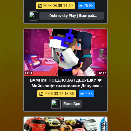
🔥!
2025-08-09 11:49
75.5K
Dubrovsky Play | Дмитрий
Дубровский
FHD
14:37
ВАМПИР ПОЦЕЛОВАЛ ДЕВУШКУ ❤️
Майнкрафт выживание Девушка
ВАМПИР нуб против Minecraft
2023-03-17 15:36
7.3K
ЕвгенБро