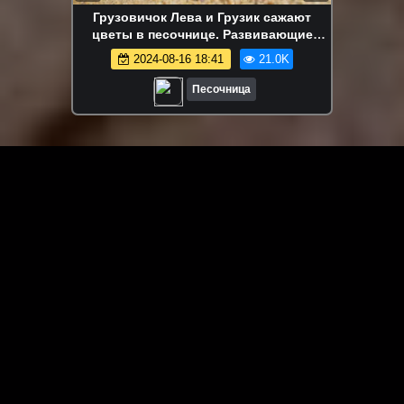
Грузовичок Лева и Грузик сажают
цветы в песочнице. Развивающие
видео для детей про машинки и песок
2024-08-16 18:41
21.0K
Песочница
ЗАГРУЗИТЬ ЕЩЁ ВИДЕО
О сайте
Специально для Вас мы отобрали вручную самое лучшее
видео! Смотрите видео онлайн на HDVK.ru. Смотреть
онлайн фильмы и сериалы бесплатно, музыкальные