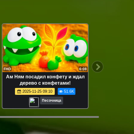
FHD
6:08
FHD
Ам Ням посадил конфету и ждал
Ам Ням
дерево с конфетами!
поможе
2025-11-25 09:10
51.6K
2
Песочница