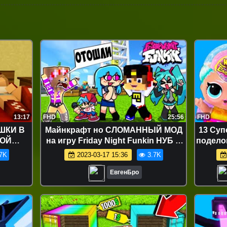
13:17
FHD
25:56
FHD
ШКИ В
Майнкрафт но СЛОМАННЫЙ МОД
13 Су
ВОЙ
на игру Friday Night Funkin НУБ И
подело
ДЕТИ В
ПРО Видео Троллинг Minecraft FNF
Мульти
7K
2023-03-17 15:36
3.7K
ЕЙ!
ЕвгенБро