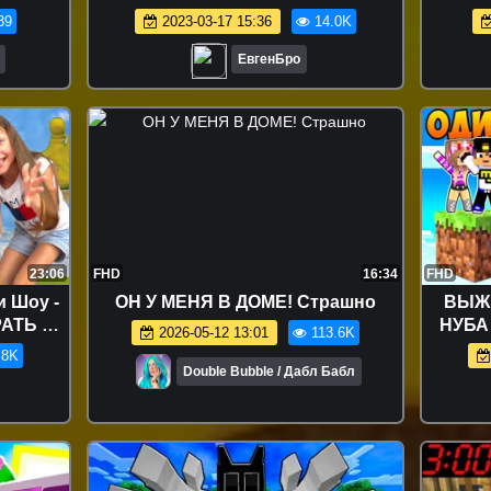
НОЧИ В МАЙКРАФТ 100% РИТУАЛ
реал
39
2023-03-17 15:36
14.0K
ТРОЛЛИНГ ЛОВУШКА MINECRAFT
ЕвгенБро
23:06
FHD
16:34
FHD
 Шоу -
ОН У МЕНЯ В ДОМЕ! Страшно
ВЫЖ
АТЬ В
НУБА
2026-05-12 13:01
113.6K
и Шоу
Тольк
.8K
Т
Double Bubble / Дабл Бабл