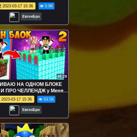
ьной жизни ! НУБ И ПРО
2023-03-17 15:36
0.9K
ВИДЕО MINECRAFT
ЕвгенБро
48:29
ИВАЮ НА ОДНОМ БЛОКЕ
 И ПРО ЧЕЛЛЕНДЖ у Меня
о ОДИН БЛОК в МАЙНКРАФТ
2023-03-17 15:36
63.5K
РОЛЛИНГ MINECRAFT
ЕвгенБро