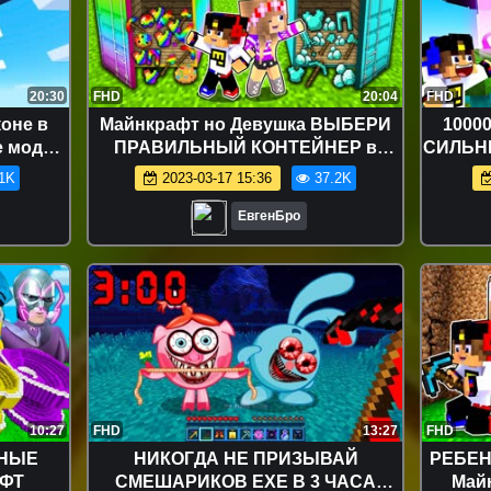
20:30
FHD
20:04
FHD
коне в
Майнкрафт но Девушка ВЫБЕРИ
1000
е моды
ПРАВИЛЬНЫЙ КОНТЕЙНЕР в
СИЛЬН
t
Майнкрафт НУБ И ПРО ВИДЕО
ДЕВ
1K
2023-03-17 15:36
37.2K
ТРОЛЛИНГ MINECRAFT
Т
ЕвгенБро
10:27
FHD
13:27
FHD
ШНЫЕ
НИКОГДА НЕ ПРИЗЫВАЙ
РЕБЕН
АФТ
СМЕШАРИКОВ EXE В 3 ЧАСА
Майн