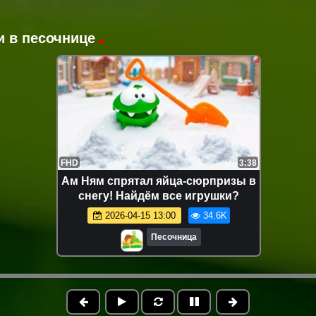
и в песочнице
FHD
3:38
Ам Ням спрятал яйца-сюрпризы в
снегу! Найдём все игрушки?
2026-04-15 13:00
34.6K
Песочница