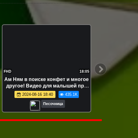
FHD
18:05
FHD
Ам Ням в поиске конфет и многое
Ам Ня
другое! Видео для малышей про
кули
игрушки
развив
2024-08-16 18:40
435.1K
Песочница