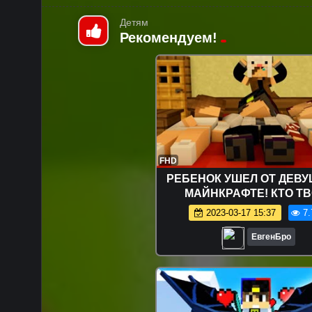
Детям
Рекомендуем!
FHD
РЕБЕНОК УШЕЛ ОТ ДЕВУ
МАЙНКРАФТЕ! КТО Т
ПАПОЧКА В MINECRAFT! 
2023-03-17 15:37
7.
МАЙНКРАФТ! МИР ДЕТ
ЕвгенБро