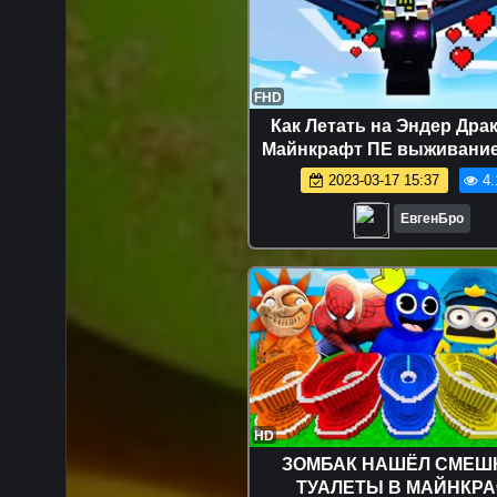
FHD
Как Летать на Эндер Дра
Майнкрафт ПЕ выживани
видео игра Minecraf
2023-03-17 15:37
4.
ЕвгенБро
HD
ЗОМБАК НАШЁЛ СМЕ
ТУАЛЕТЫ В МАЙНКР