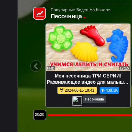
Популярные Видео На Канале:
Песочница
12:49
FHD
17:15
шинки —
Моя песочница ТРИ СЕРИИ!
я самых
Развивающее видео для малышей
же!
про игрушки и игры с песком.
1.6K
2024-08-16 18:41
438.3K
Лепим куличики!
Песочница
20/20