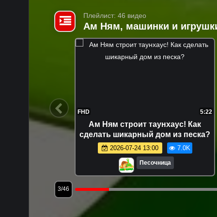
Плейлист: 46 видео
Ам Ням, машинки и игрушк
16:27
FHD
5:22
шает
Ам Ням строит таунхаус! Как
ышей про
сделать шикарный дом из песка?
9.2K
2026-07-24 13:00
7.0K
Песочница
3/46