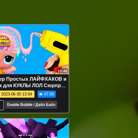
10:46
пер Простых ЛАЙФХАКОВ и
к для КУКЛЫ ЛОЛ Сюрприз!
к LOL Surprise Doll HACKS
2023-06-30 13:54
47.8K
Double Bubble / Дабл Бабл