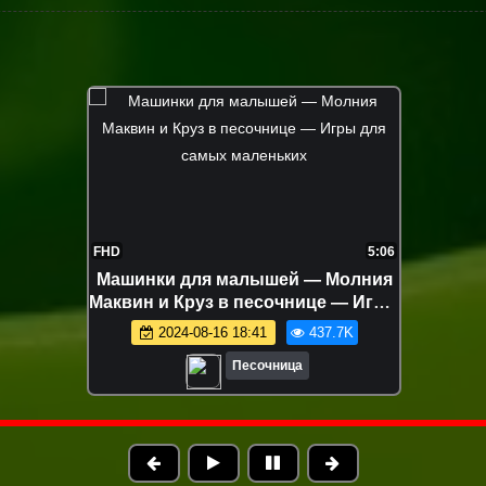
FHD
5:06
Машинки для малышей — Молния
Маквин и Круз в песочнице — Игры
для самых маленьких
2024-08-16 18:41
437.7K
Песочница