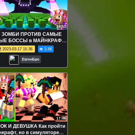
24:53
0 ЗОМБИ ПРОТИВ САМЫЕ
ЫЕ БОССЫ в МАЙНКРАФТ !
УШКА НУБ И ПРО ВИДЕО
2023-03-17 15:36
3.4K
РОЛЛИНГ MINECRAFT
ЕвгенБро
17:46
ОК И ДЕВУШКА Как пройти
крафт, но в симуляторе