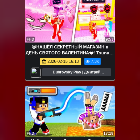
FHD
9:53
😍НАШЁЛ СЕКРЕТНЫЙ МАГАЗИН в
ДЕНЬ СВЯТОГО ВАЛЕНТИНА❤️! Tsunami
For Brainrots - №2 в ROBLOX
2026-02-15 16:13
7.3K
Dubrovsky Play | Дмитрий
Дубровский
FHD
17:18