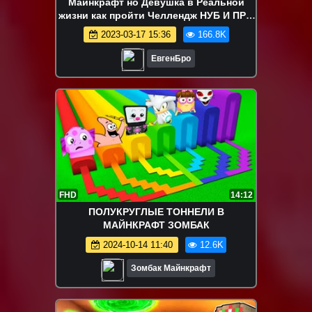
Майнкрафт но Девушка в Реальной
жизни как пройти Челлендж НУБ И ПРО
ВИДЕО ТРОЛЛИНГ MINECRAFT
2023-03-17 15:36
166.8K
ЕвгенБро
FHD
14:12
ПОЛУКРУГЛЫЕ ТОННЕЛИ В
МАЙНКРАФТ ЗОМБАК
2024-10-14 11:40
12.6K
Зомбак Майнкрафт