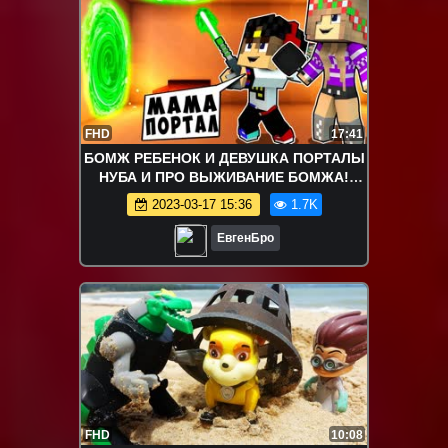
FHD
17:41
БОМЖ РЕБЕНОК И ДЕВУШКА ПОРТАЛЫ
НУБА И ПРО ВЫЖИВАНИЕ БОМЖА!
МАЙНКРАФТ В РЕАЛЬНОЙ ЖИЗНИ
2023-03-17 15:36
1.7K
ВИДЕО ТРОЛЛИНГ
ЕвгенБро
FHD
10:08