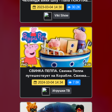
Челлендж Вики Шоу - Папа ПОКУПАЕТ
Нам Всё На Букву Моего Имени / Вики
2023-03-04 14:30
30.2K
Шоу
Viki Show
FHD
4:28
СВИНКА ПЕППА. Свинка Пеппа
путешествует на Корабле. Свинка
Пеппа на русском новые серии |
2024-10-04 14:34
7.8K
Игрушки ТВ
Игрушки ТВ