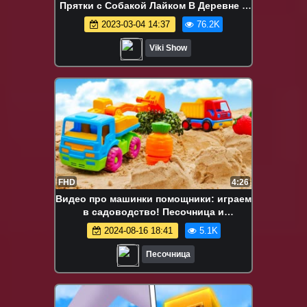
Прятки с Собакой Лайком В Деревне у
Бабушки / Вики Шоу
2023-03-04 14:37
76.2K
Viki Show
FHD
4:26
Видео про машинки помощники: играем
в садоводство! Песочница и
развивающие видео про игрушки
2024-08-16 18:41
5.1K
Песочница