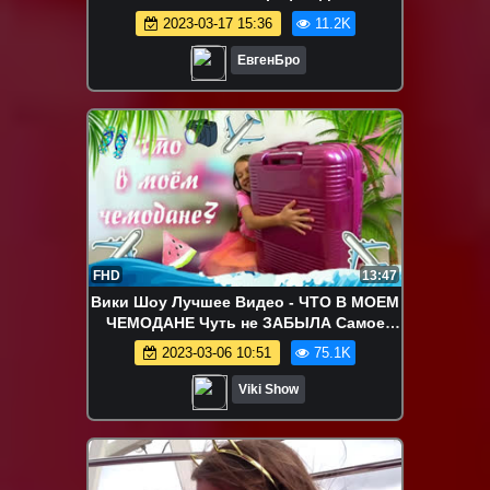
ВИДЕО ТРОЛЛИНГ MINECRAFT
2023-03-17 15:36
11.2K
ЕвгенБро
FHD
13:47
Вики Шоу Лучшее Видео - ЧТО В МОЕМ
ЧЕМОДАНЕ Чуть не ЗАБЫЛА Самое
Главное Собираю Вещи в ОТПУСК /
2023-03-06 10:51
75.1K
Вики Шоу
Viki Show