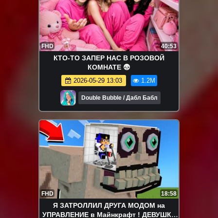
FHD
40:53
КТО-ТО ЗАПЕР НАС В РОЗОВОЙ
КОМНАТЕ 😨
2026-05-29 13:03
1.2M
Double Bubble / Дабл Бабл
FHD
18:58
Я ЗАТРОЛЛИЛ ДРУГА МОДОМ на
УПРАВЛЕНИЕ в Майнкрафт ! ДЕВУШКА