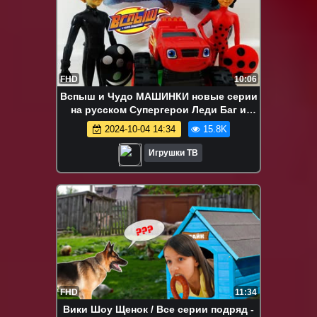
FHD
10:06
Вспыш и Чудо МАШИНКИ новые серии
на русском Супергерои Леди Баг и
Супер-Кот спасают Машинки Игрушки
2024-10-04 14:34
15.8K
Игрушки ТВ
FHD
11:34
Вики Шоу Щенок / Все серии подряд -