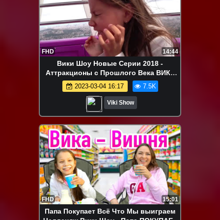
FHD
14:44
Вики Шоу Новые Серии 2018 -
Аттракционы с Прошлого Века ВИКЕ
СТРАШНО На Горе ТИБИДАБО Влог /
2023-03-04 16:17
7.5K
Вики Шоу
Viki Show
FHD
15:01
Папа Покупает Всё Что Мы выиграем