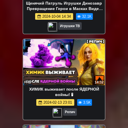
Щенячий Патруль Игрушки Динозавр
Превращение Герои в Масках Видео
для детей Мультики Paw Patrol
2024-10-04 14:34
32.1K
Игрушки ТВ
FHD
14:32
ХИМИК выживает после ЯДЕРНОЙ
войны! 🧪
2024-02-13 23:01
3.5K
Репич