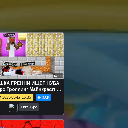
14:08
ШКА ГРЕННИ ИЩЕТ НУБА
ро Троллинг Майнкрафт ПЕ
ие - Как убежать от Granny
2023-03-17 15:36
3.0K
minecraft
ЕвгенБро