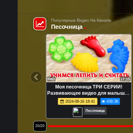
Популярные Видео На Канале:
Песочница
12:49
FHD
17:15
шинки —
Моя песочница ТРИ СЕРИИ!
я самых
Развивающее видео для малышей
же!
про игрушки и игры с песком.
1.6K
2024-08-16 18:41
438.3K
Лепим куличики!
Песочница
20/20