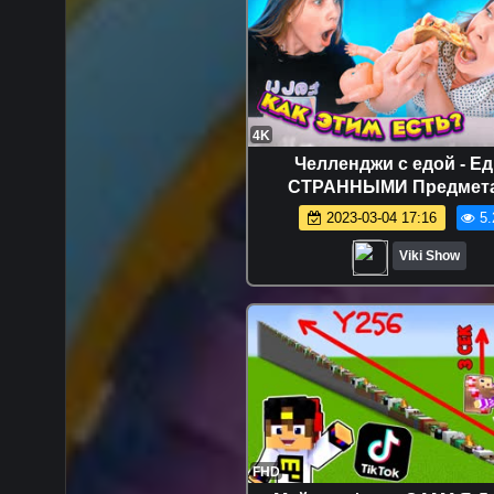
4K
Челленджи с едой - Е
СТРАННЫМИ Предмет
Челлендж с мамой / Вик
2023-03-04 17:16
5.
Viki Show
FHD