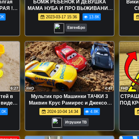
олгая
БОМЖ РЕБЕНОК И ДЕВУШКА
Вики
РАЯ !
МАМА НУБА И ПРО ВЫЖИВАНИЕ
С
идео
БОМЖА! МАЙНКРАФТ В
ПОПО
0K
2023-03-17 15:36
13.8K
РЕАЛЬНОЙ ЖИЗНИ ВИДЕО
Посо
ТРОЛЛИНГ
ЕвгенБро
6:27
FHD
4:47
FHD
тей в
Мультик про Машинки ТАЧКИ 3
СТРАШ
 видео
Маквин Крус Рамирес и Джексон
ПОД К
Шторм Гонки по бездорожью
В МАЙН
.0K
2024-10-04 14:34
4.8K
Машинки Тачки 3
Игрушки ТВ