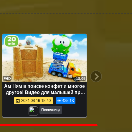
FHD
18:05
FHD
Ам Ням в поиске конфет и многое
Ам Ня
другое! Видео для малышей про
кули
игрушки
развив
2024-08-16 18:40
435.1K
Песочница