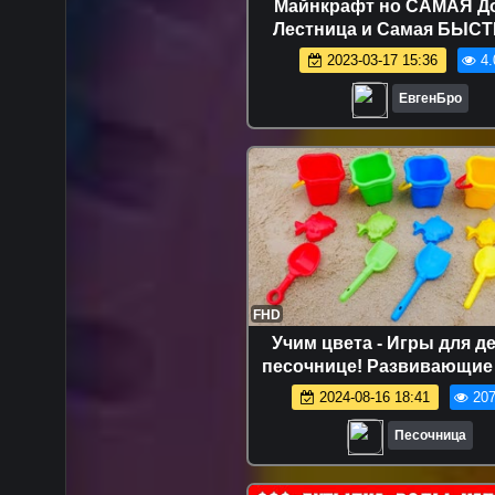
Майнкрафт но САМАЯ Д
Лестница и Самая БЫСТ
Девушка НУБ И ПРО В
2023-03-17 15:36
4.
Троллинг Minecraft
ЕвгенБро
FHD
Учим цвета - Игры для де
песочнице! Развивающие
для малышей
2024-08-16 18:41
207
Песочница