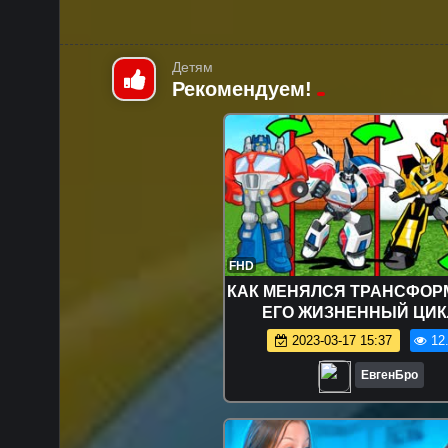
Детям
Рекомендуем!
FHD
КАК МЕНЯЛСЯ ТРАНСФОР
ЕГО ЖИЗНЕННЫЙ ЦИК
МАЙНКРАФТ ~ ЭВОЛЮ
2023-03-17 15:37
12
ТРАНСФОРМЕРА В MINE
ROBOT
ЕвгенБро