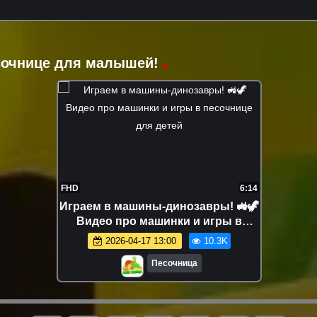
есочнице для малышей!
FHD
6:14
Играем в машины-динозавры! 🚜🦖
Видео про машинки и игры в
песочнице для детей
2026-04-17 13:00
10.3K
Песочница