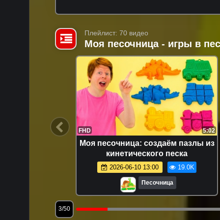
Плейлист: 70 видео
Моя песочница - игры в п
14:47
FHD
5:02
я самых
Моя песочница: создаём пазлы из
е видео:
кинетического песка
раем
8.0K
2026-06-10 13:00
19.0K
Песочница
3/50