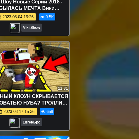
 Шоу Новые Серии 2018 -
БЫЛАСЬ МЕЧТА Вики
ЛНЕНИЕ в Нашей Семье
2023-03-04 16:26
9.5K
ветуйте Как Его Назвать?
Влог / Вики Шоу
Viki Show
12:31
НЫЙ КЛОУН СКРЫВАЕТСЯ
РОВАТЬЮ НУБА? ТРОЛЛИНГ
КРАФТЕ видео выживание
2023-03-17 15:36
658
ЕвгенБро