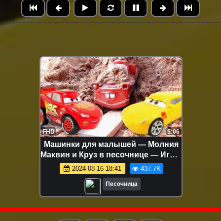
FHD
5:06
Машинки для малышей — Молния
Маквин и Круз в песочнице — Игры
для самых маленьких
2024-08-16 18:41
437.7K
Песочница