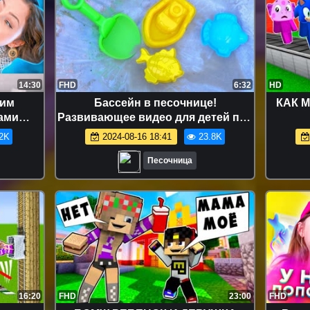
14:30
FHD
6:32
HD
дим
Бассейн в песочнице!
КАК 
ами
Развивающее видео для детей про
и Шоу
машинки и песок
2K
2024-08-16 18:41
23.8K
Песочница
16:20
FHD
23:00
FHD