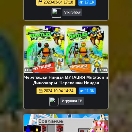
2023-03-04 17:18
17.1K
Viki Show
FHD
11:08
Черепашки Ниндзя МУТАЦИЯ Mutation и
Динозавры. Черепашки Ниндзя
Рафаэль и Микеланджело Игрушки ТВ.
2024-10-04 14:34
11.3K
Игрушки ТВ