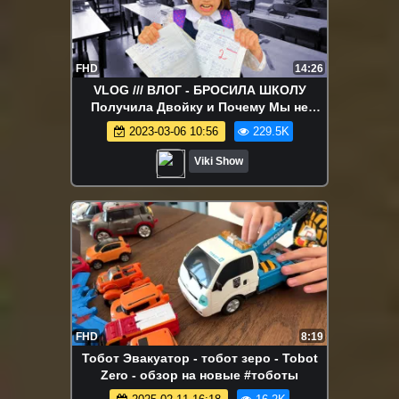
FHD
14:26
VLOG /// ВЛОГ - БРОСИЛА ШКОЛУ
Получила Двойку и Почему Мы не
Можем Переехать в Дом Влог / Вики
2023-03-06 10:56
229.5K
Шоу
Viki Show
FHD
8:19
Тобот Эвакуатор - тобот зеро - Tobot
Zero - обзор на новые #тоботы