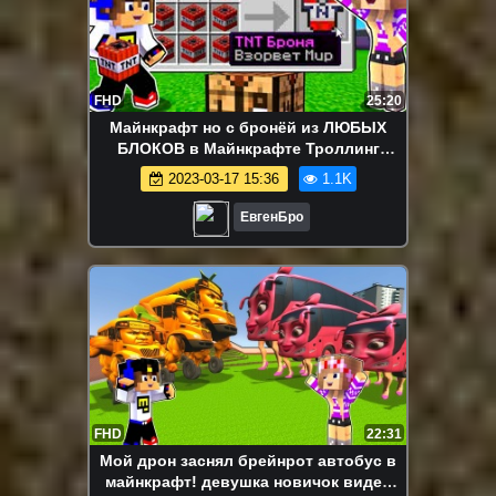
FHD
25:20
Майнкрафт но с бронёй из ЛЮБЫХ
БЛОКОВ в Майнкрафте Троллинг
Ловушка Minecraft
2023-03-17 15:36
1.1K
ЕвгенБро
FHD
22:31
Мой дрон заснял брейнрот автобус в
майнкрафт! девушка новичок видео