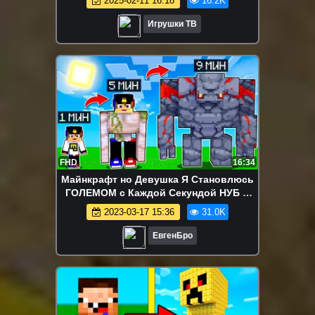
2025-02-11 16:18
16.2K
Игрушки ТВ
FHD
16:34
Майнкрафт но Девушка Я Становлюсь
ГОЛЕМОМ с Каждой Секундой НУБ И
ПРО ВИДЕО ТРОЛЛИНГ MINECRAFT
2023-03-17 15:36
31.0K
ЕвгенБро