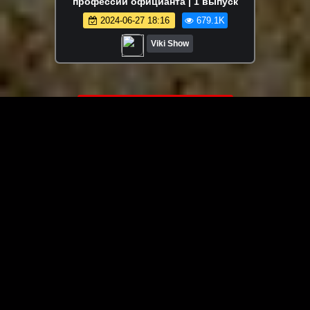
профессии официанта | 1 выпуск
2024-06-27 18:16
679.1K
Viki Show
ЗАГРУЗИТЬ ЕЩЁ ВИДЕО
О сайте
Специально для Вас мы отобрали вручную самое лучшее
видео! Смотрите видео онлайн на HDVK.ru. Смотреть
онлайн фильмы и сериалы бесплатно, музыкальные
клипы, новости мира и кино, обзоры мобильных