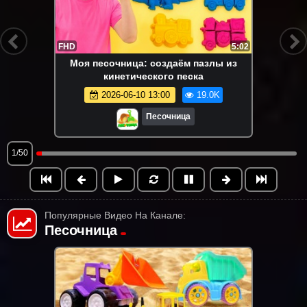
FHD
5:02
Моя песочница: создаём пазлы из
кинетического песка
2026-06-10 13:00
19.0K
Песочница
1/50
Популярные Видео На Канале:
Песочница