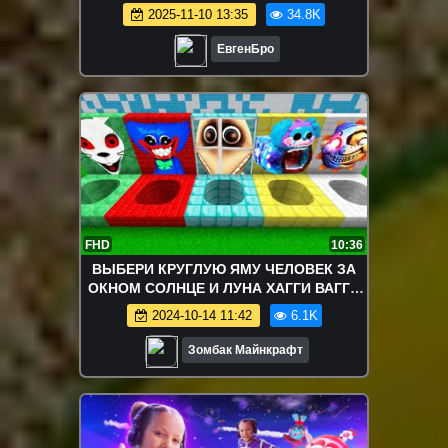
minecraft
2025-11-10 13:35
34.8K
ЕвгенБро
FHD
10:36
ВЫБЕРИ КРУГЛУЮ ЯМУ ЧЕЛОВЕК ЗА
ОКНОМ СОЛНЦЕ И ЛУНА ХАГГИ ВАГГИ
ВАННИ МОПС ГУСЕНИЦА В МАЙНКРАФТ
2024-10-14 11:42
6.1K
ФНАФ 9
Зомбак Майнкрафт