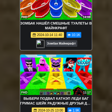
FHD
14:08
ЗОМБАК НАШЁЛ СМЕШНЫЕ ТУАЛЕТЫ В
МАЙНКРАФТ
2024-10-14 11:40
10.1K
Зомбак Майнкрафт
FHD
11:17
ВЫБЕРИ ПОДВАЛ КАТНЭП ЛЕДИ БАГ
ГРИМАС ШЕЙК РАДУЖНЫЕ ДРУЗЬЯ ДЕД
В МАЙНКРАФТ ЗОМБАК
2024-10-25 13:00
1.9K