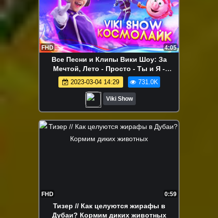
FHD
4:05
Все Песни и Клипы Вики Шоу: За
Мечтой, Лето - Просто - Ты и Я -
КосмоЛайк - Хэй Лейдис / Вики Шоу -
2023-03-04 14:29
731.0K
КЛИП VIKI SHOW "КосмоЛайк"
Смешарики 3+ / Вики Шоу
Viki Show
FHD
0:59
Тизер // Как целуются жирафы в
Дубаи? Кормим диких животных