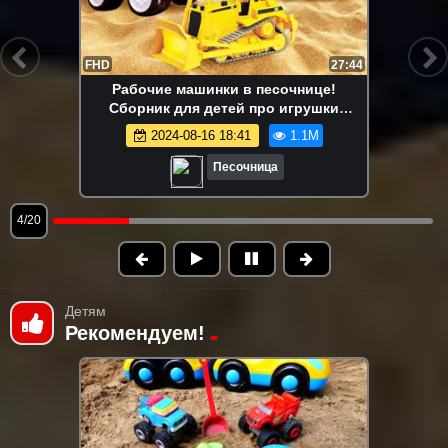
FHD
13:58
Маша Капуки Кануки и игрушки в
песочнице — Развивающее видео для
самых маленьких
2024-08-16 18:41
1.1M
Песочница
5/20
Детям
Рекомендуем!