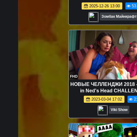
МОНСТРАМИ EXE в МАЙН
2025-12-26 13:00
53
Зомбак Майнкрафт
FHD
НОВЫЕ ЧЕЛЛЕНДЖИ 2018 -
in Ned's Head CHALLE
ЧЕЛЛЕНДЖ ТАРАКАНЫ в 
2023-03-04 17:02
2
Что Вместо Мозгов / Вик
Viki Show