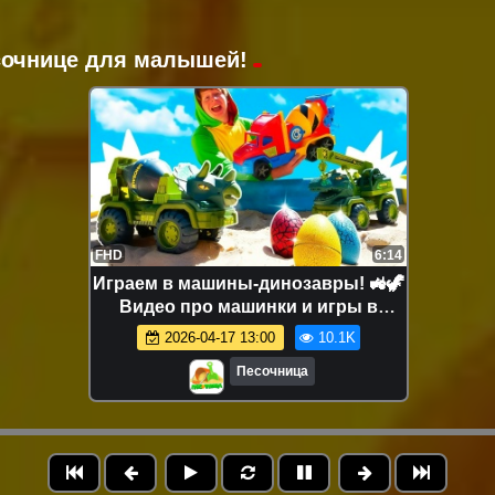
есочнице для малышей!
FHD
6:14
Играем в машины-динозавры! 🚜🦖
Видео про машинки и игры в
песочнице для детей
2026-04-17 13:00
10.1K
Песочница