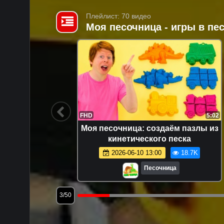
Плейлист: 70 видео
Моя песочница - игры в п
14:47
FHD
5:02
я самых
Моя песочница: создаём пазлы из
е видео:
кинетического песка
раем
7.8K
2026-06-10 13:00
18.7K
Песочница
3/50