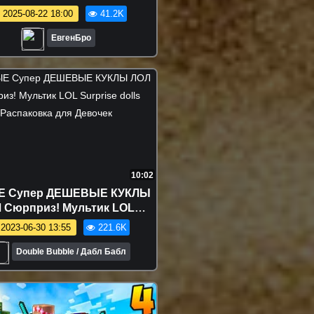
анный мод в майнкрафт!
2025-08-22 18:00
41.2K
а новичок видео minecraft
ЕвгенБро
10:02
 Супер ДЕШЕВЫЕ КУКЛЫ
 Сюрприз! Мультик LOL
rise dolls Распаковка для
2023-06-30 13:55
221.6K
Девочек
Double Bubble / Дабл Бабл