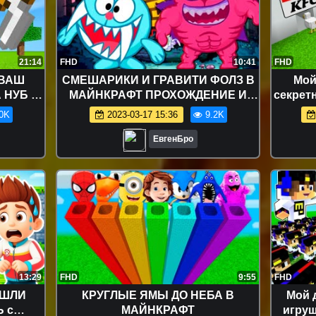
21:14
FHD
10:41
FHD
 ВАШ
СМЕШАРИКИ И ГРАВИТИ ФОЛЗ В
Мой
 НУБ И
МАЙНКРАФТ ПРОХОЖДЕНИЕ И
секрет
НГ
ОБЗОР КАРТЫ в MINECRAFT
в май
0K
2023-03-17 15:36
9.2K
ЕвгенБро
13:29
FHD
9:55
FHD
АШЛИ
КРУГЛЫЕ ЯМЫ ДО НЕБА В
Мой 
 с
МАЙНКРАФТ
игруш