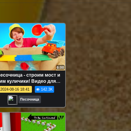
6:00
есочница - строим мост и
им куличики! Видео для
ышей про игры в песке
2024-08-16 18:41
142.3K
Песочница