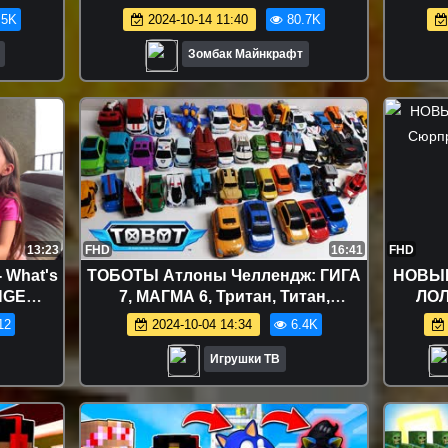
КРАФТ
слом
.5K
2024-10-14 11:40
80.7K
девушк
Зомбак Майнкрафт
13:23
FHD
16:41
FHD
 What's
ТОБОТЫ Атлоны Челлендж: ГИГА
НОВЫЕ
NGE
7, МАГМА 6, Тритан, Титан,
ЛОЛ
Голове
Дельтатрон, Кватран, Тобот X Y Z
Surp
12
2024-10-04 14:34
6.4K
и Шоу
Tobot
Игрушки ТВ