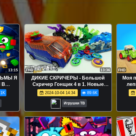
13:15
FHD
13:36
FHD
РЬМЫ Я
ДИКИЕ СКРИЧЕРЫ - Большой
Моя п
 В
Скричер Гонщик 4 в 1. Новые
леп
машинки-трансформеры игрушки
мал
.1K
2024-10-04 14:34
89.6K
Wild Screechers
Игрушки ТВ