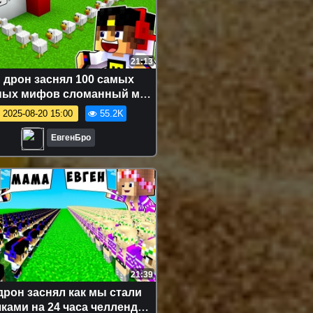
21:13
 дрон заснял 100 самых
ных мифов сломанный мод
нкрафт! девушка новичок
2025-08-20 15:00
55.2K
видео minecraft
ЕвгенБро
21:39
дрон заснял как мы стали
ками на 24 часа челлендж