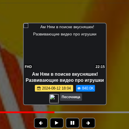
FHD
12:04
Маша Капуки и игрушки на пляже -
Развивающее видео для малышей
2024-08-16 18:41
632.0K
Песочница