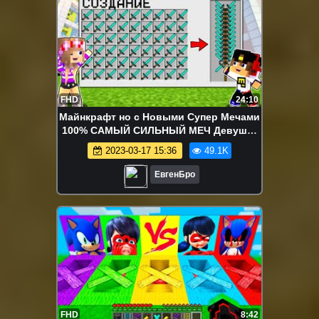
FHD
24:10
Майнкрафт но с Новыми Супер Мечами
100% САМЫЙ СИЛЬНЫЙ МЕЧ Девушка
НУБ И ПРО Видео Троллинг Minecraft
2023-03-17 15:36
49.1K
ЕвгенБро
FHD
8:42