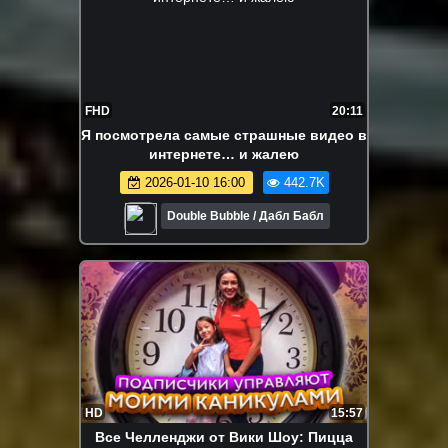
FHD
20:11
Я посмотрела самые страшные видео в
интернете… и жалею
2026-01-10 16:00
442.7K
Double Bubble / Дабл Бабл
HD
15:57
Все Челленджи от Вики Шоу: Пицца