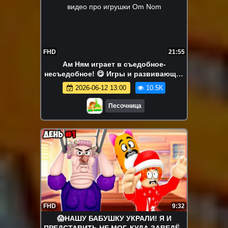
FHD
21:55
Ам Ням играет в съедобное-
несъедобное! 😋 Игры и развивающее
видео про игрушки Om Nom
2026-06-12 13:00
10.5K
Песочница
FHD
9:32
😱НАШУ БАБУШКУ УКРАЛИ! Я И