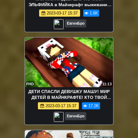
ЭЛЬФИЙКА в Майнкрафт выживание
2017 деревня моды видео
2023-03-17 15:37
1.6K
ЕвгенБро
FHD
11:13
ДЕТИ СПАСЛИ ДЕВУШКУ МАШУ! МИР
ДЕТЕЙ В МАЙНКРАФТЕ! КТО ТВОЙ
ПАПОЧКА МАЙНКРАФТ! KIDS
2023-03-17 15:37
17.2K
MINECRAFT
ЕвгенБро