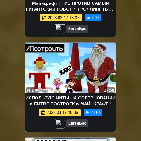
Майнкрафт : НУБ ПРОТИВ САМЫЙ
ГИГАНТСКИЙ РОБОТ ~ ТРОЛЛИНГ НУБА
И ЗАЩИТА ОТ НУБА / НУБИК
2023-03-17 15:37
5.1K
MINECRAFT
ЕвгенБро
FHD
27:58
ИСПОЛЬЗУЮ ЧИТЫ НА СОРЕВНОВАНИИ
в БИТВЕ ПОСТРОЕК в МАЙНКРАФТ !
ДЕВУШКА ВИДЕО ТРОЛЛИНГ
2023-03-17 15:36
23.6K
MINECRAFT
ЕвгенБро