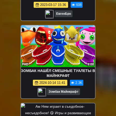
алмазов ! НУБ И ПРО ВИДЕО
2023-03-17 15:36
608
MINECRAFT
ЕвгенБро
FHD
9:08
ЗОМБАК НАШЁЛ СМЕШНЫЕ ТУАЛЕТЫ В
МАЙНКРАФТ
2024-10-14 11:41
2.3K
Зомбак Майнкрафт