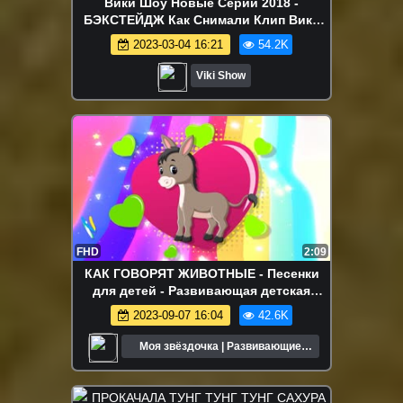
Вики Шоу Новые Серии 2018 -
БЭКСТЕЙДЖ Как Снимали Клип Вики
Шоу ЛЕТО Утопили Квадрокоптер?
2023-03-04 16:21
54.2K
Влог Backstage / Вики Шоу
Viki Show
FHD
2:09
КАК ГОВОРЯТ ЖИВОТНЫЕ - Песенки
для детей - Развивающая детская
песенка для детей малышей
2023-09-07 16:04
42.6K
Моя звёздочка | Развивающие
мультики для детей