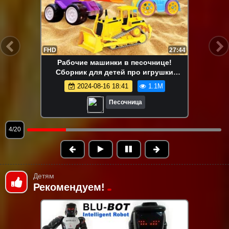
FHD
13:58
Маша Капуки Кануки и игрушки в
песочнице — Развивающее видео для
самых маленьких
2024-08-16 18:41
1.1M
Песочница
5/20
Детям
Рекомендуем!