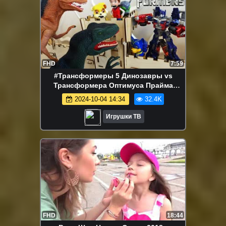
FHD
7:59
#Трансформеры 5 Динозавры vs
Трансформера Оптимуса Прайма
Щенячий Патруль Мультики для детей
2024-10-04 14:34
32.4K
Игрушки
Игрушки ТВ
FHD
18:44