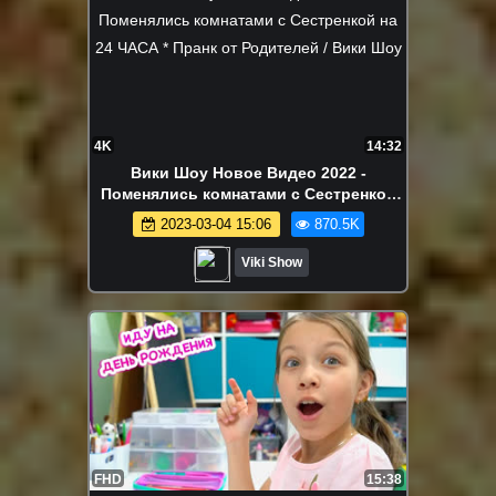
4K
14:32
Вики Шоу Новое Видео 2022 -
Поменялись комнатами с Сестренкой
на 24 ЧАСА * Пранк от Родителей / Вики
2023-03-04 15:06
870.5K
Шоу
Viki Show
FHD
15:38