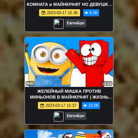
КОМНАТА в МАЙНКРАФТ НО ДЕВУШКА
НУБ И ПРО ВИДЕО ТРОЛЛИНГ
2023-03-17 15:36
6.0K
MINECRAFT SMILE ROOM
ЕвгенБро
FHD
12:13
ЖЕЛЕЙНЫЙ МИШКА ПРОТИВ
МИНЬОНОВ В МАЙНКРАФТ | ЖИЗНЬ
МЕДВЕДЯ MINECRAFT ~ НУБ УЧЕНЫЙ
2023-03-17 15:37
23.0K
ТРОЛЛИНГ ЛОВУШКА
ЕвгенБро