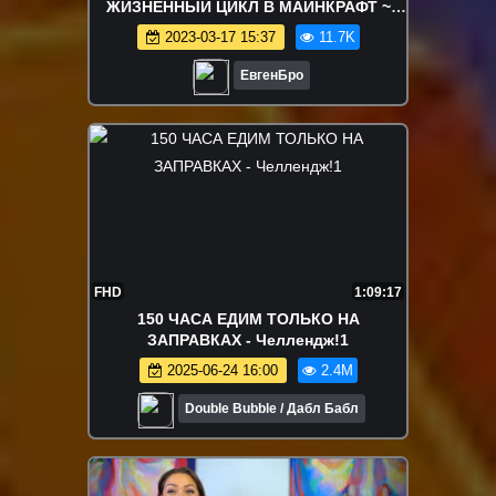
ЖИЗНЕННЫЙ ЦИКЛ В МАЙНКРАФТ ~
ЭВОЛЮЦИЯ И ТРОЛЛИНГ MINECRAFT
2023-03-17 15:37
11.7K
МУЛЬТИК
ЕвгенБро
FHD
1:09:17
150 ЧАСА ЕДИМ ТОЛЬКО НА
ЗАПРАВКАХ - Челлендж!1
2025-06-24 16:00
2.4M
Double Bubble / Дабл Бабл