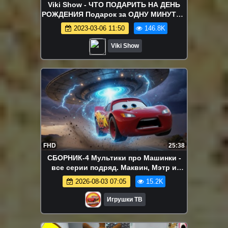
Viki Show - ЧТО ПОДАРИТЬ НА ДЕНЬ
РОЖДЕНИЯ Подарок за ОДНУ МИНУТУ //
Вики Шоу
2023-03-06 11:50
146.8K
Viki Show
FHD
25:38
СБОРНИК-4 Мультики про Машинки -
все серии подряд. Маквин, Мэтр и
другие Тачки.
2026-08-03 07:05
15.2K
Игрушки ТВ