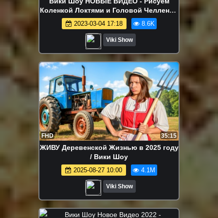
Вики Шоу НОВЫЕ ВИДЕО - Рисуем
Коленкой Локтями и Головой Челлендж
/ Вики Шоу
2023-03-04 17:18
8.6K
Viki Show
FHD
35:15
ЖИВУ Деревенской Жизнью в 2025 году
/ Вики Шоу
2025-08-27 10:00
4.1M
Viki Show