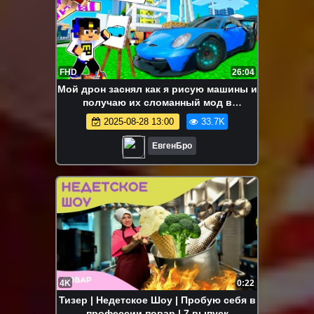
FHD
26:04
Мой дрон заснял как я рисую машины и
получаю их сломанный мод в
майнкрафт! девушка новичок видео
2025-08-28 13:00
33.7K
minecraft
ЕвгенБро
4K
0:22
Тизер | Недетское Шоу | Пробую себя в
профессии повар | 7 выпуск