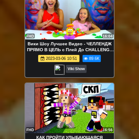
FHD
16:04
Вики Шоу Лучшее Видео - ЧЕЛЛЕНДЖ
ПРЯМО В ЦЕЛЬ с Плей До CHALLENGE
Play Doh Launch Game for kids /// Вики
2023-03-06 10:51
89.6K
Шоу
Viki Show
FHD
16:56
КАК ПРОЙТИ УЛЫБАЮЩАЯСЯ