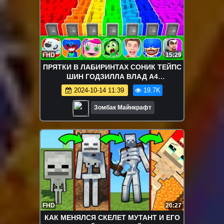
FHD
15:29
ПРЯТКИ В ЛАБИРИНТАХ СОНИК ТЕЙПС
ШИН ГОДЗИЛЛА ВЛАД А4
ГОЛОВОЛОМКА 2 МИМИМИШКИ В
2024-10-14 11:39
19.7K
МАЙНКРАФТ ЗОМБАК
Зомбак Майнкрафт
FHD
20:27
КАК МЕНЯЛСЯ СКЕЛЕТ МУТАНТ И ЕГО