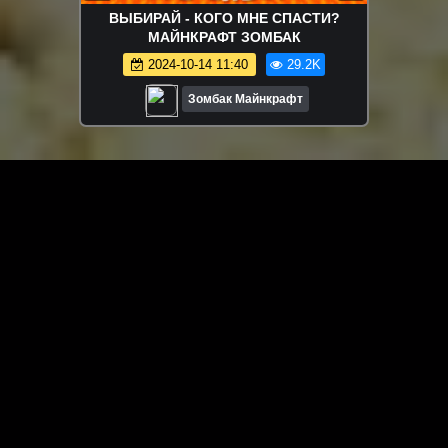
ВЫБИРАЙ - КОГО МНЕ СПАСТИ?
МАЙНКРАФТ ЗОМБАК
2024-10-14 11:40
29.2K
Зомбак Майнкрафт
ЗАГРУЗИТЬ ЕЩЁ ВИДЕО
О сайте
Специально для Вас мы отобрали вручную самое лучшее
видео! Смотрите видео онлайн на HDVK.ru. Смотреть
онлайн фильмы и сериалы бесплатно, музыкальные