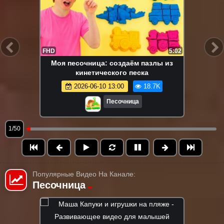
FHD
5:02
Моя песочница: создаём пазлы из
кинетического песка
2026-06-10 13:00
18.7K
Песочница
1/50
Популярные Видео На Канале:
Песочница