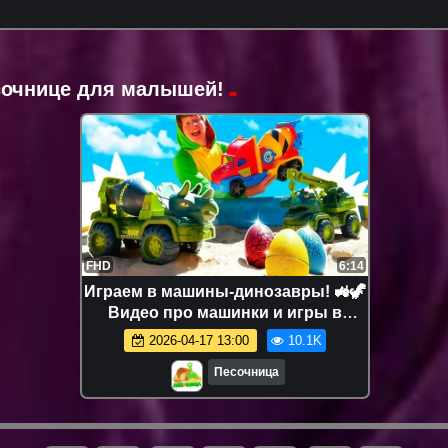
есочнице для малышей!
FHD
6:14
Играем в машины-динозавры! 🚜🦖
Видео про машинки и игры в
песочнице для детей
2026-04-17 13:00
10.1K
Песочница