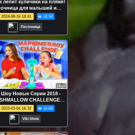
 лепит куличики на пляже!
сочница для малышей и
ивающие видео для детей
2024-08-16 18:41
18.5K
Песочница
18:21
 Шоу Новые Серии 2018 -
SHMALLOW CHALLENGE
й Маршмеллоу Челлендж
2023-03-04 16:32
14.0K
ое Против Гадкого /// Вики
Шоу
Viki Show