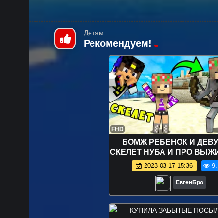
Детям
Рекомендуем!
FHD
БОМЖ РЕБЕНОК И ДЕВ
СКЕЛЕТ НУБА И ПРО ВЫЖ
БОМЖА! МАЙНКРАФТ
2023-03-17 15:36
9.
РЕАЛЬНОЙ ЖИЗНИ ВИ
ТРОЛЛИНГ
ЕвгенБро