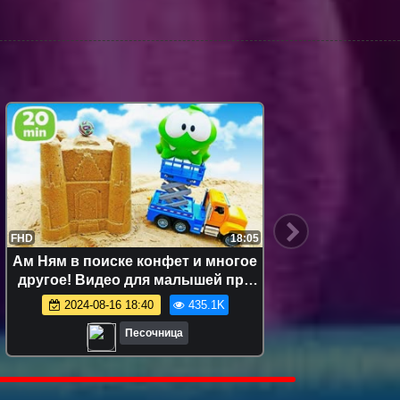
FHD
18:05
FHD
Ам Ням в поиске конфет и многое
Ам Ня
другое! Видео для малышей про
кули
игрушки
развив
2024-08-16 18:40
435.1K
Песочница