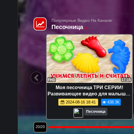
Популярные Видео На Канале:
Песочница
12:49
FHD
17:15
шинки —
Моя песочница ТРИ СЕРИИ!
я самых
Развивающее видео для малышей
же!
про игрушки и игры с песком.
1.6K
2024-08-16 18:41
438.3K
Лепим куличики!
Песочница
20/20