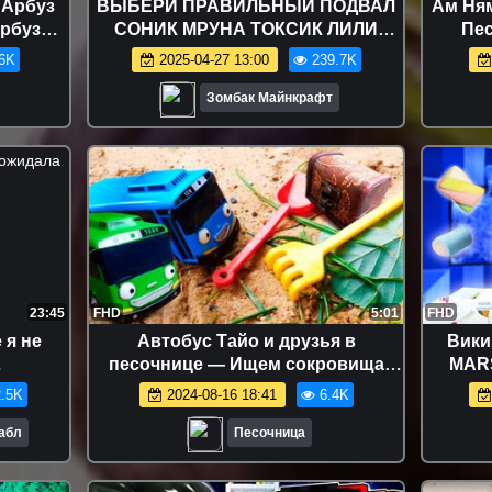
 Арбуз
ВЫБЕРИ ПРАВИЛЬНЫЙ ПОДВАЛ
Ам Ням
рбуз
СОНИК МРУНА ТОКСИК ЛИЛИ
Пе
о для
МИКРОВОЛНОВКА СПРУНКИ ЛЕДИ
разв
6K
2025-04-27 13:00
239.7K
RMELON
БАГ в МАЙНКРАФТ
Зомбак Майнкрафт
23:45
FHD
5:01
FHD
 я не
Автобус Тайо и друзья в
Вики
2
песочнице — Ищем сокровища
MAR
в песке
Новы
.5K
2024-08-16 18:41
6.4K
Сладк
Бабл
Песочница