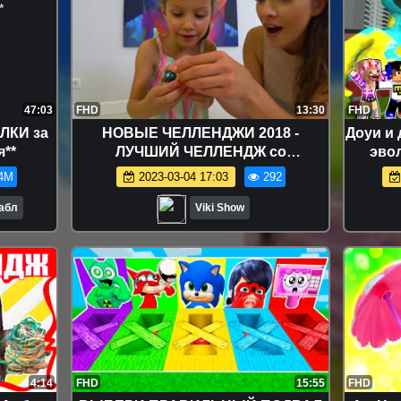
47:03
FHD
13:30
FHD
ЛКИ за
НОВЫЕ ЧЕЛЛЕНДЖИ 2018 -
Доуи и
я**
ЛУЧШИЙ ЧЕЛЛЕНДЖ со
эво
СПИННЕРАМИ Спинер против
майн
4M
2023-03-04 17:03
292
Рузика Best Fidget Spinner
Challenge // Вики Шоу
Бабл
Viki Show
4:14
FHD
15:55
FHD