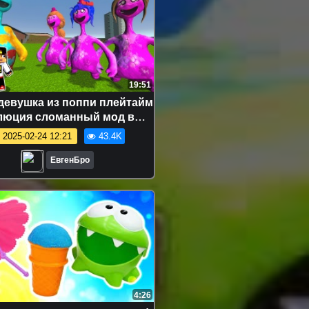
19:51
 девушка из поппи плейтайм
люция сломанный мод в
крафт! девушка новичок
2025-02-24 12:21
43.4K
видео minecraft
ЕвгенБро
4:26