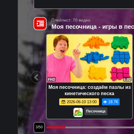
Плейлист: 70 видео
Моя песочница - игры в п
14:47
FHD
5:02
я самых
Моя песочница: создаём пазлы из
е видео:
кинетического песка
раем
8.0K
2026-06-10 13:00
18.7K
Песочница
3/50