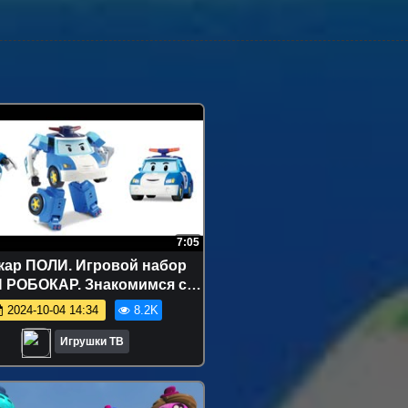
7:05
кар ПОЛИ. Игровой набор
 РОБОКАР. Знакомимся с
м Брумс, где живут друзья
2024-10-04 14:34
8.2K
Робокара Поли
Игрушки ТВ