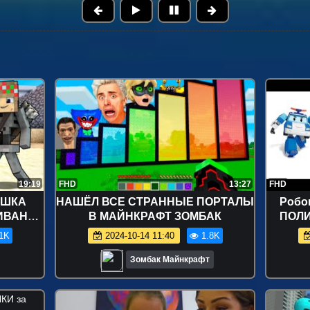
19:19
FHD
13:27
FHD
УШКА
НАШЁЛ ВСЕ СТРАННЫЕ ПОРТАЛЫ
Робо
ИВАНИЕ
В МАЙНКРАФТ ЗОМБАК
ПОЛИ
 В
городо
1K
2024-10-14 11:40
1.8K
ДЕО
Зомбак Майнкрафт