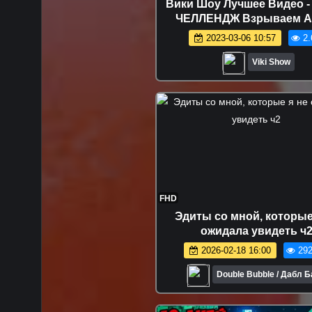
Вики Шоу Лучшее Видео -
ЧЕЛЛЕНДЖ Взрываем А
Резинками Веселое виде
2023-03-06 10:57
2.
детей EXPLODING WATE
CHALLENGE
Viki Show
FHD
Эдиты со мной, которые
ожидала увидеть ч
2026-02-18 16:00
292
Double Bubble / Дабл 