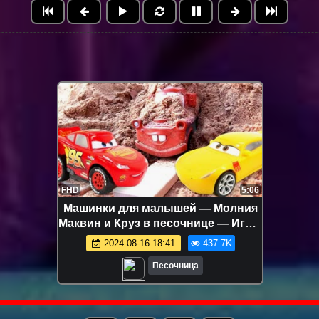
FHD
5:06
Машинки для малышей — Молния
Маквин и Круз в песочнице — Игры
для самых маленьких
2024-08-16 18:41
437.7K
Песочница