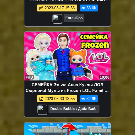
ВИДЕО ТРОЛЛИНГ ЛОВУШКА
2023-03-17 15:36
53.0K
MINECRAFT
ЕвгенБро
FHD
10:06
СЕМЕЙКА Эльза Анна Куклы ЛОЛ
Сюрприз! Мультик Frozen LOL Families
Surprise Распаковка Spy Baby Doll
2023-06-30 13:55
32.9K
Double Bubble / Дабл Бабл