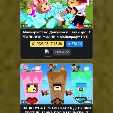
FHD
19:26
Майнкрафт но Девушка и ЕвгенБро В
РЕАЛЬНОЙ ЖИЗНИ в Майнкрафт НУБ И
ПРО ВИДЕО ТРОЛЛИНГ MINECRAFT
2023-03-17 15:36
370.2K
ЕвгенБро
FHD
25:07
ЧАНК НУБА ПРОТИВ ЧАНКА ДЕВУШКИ
ПРОТИВ ЧАНКА ПРО В МАЙНКРАФТ