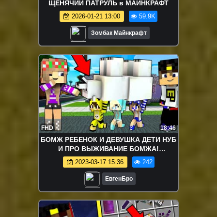
ЩЕНЯЧИЙ ПАТРУЛЬ в МАЙНКРАФТ
2026-01-21 13:00
59.9K
Зомбак Майнкрафт
FHD
18:46
БОМЖ РЕБЕНОК И ДЕВУШКА ДЕТИ НУБ
И ПРО ВЫЖИВАНИЕ БОМЖА!
МАЙНКРАФТ В РЕАЛЬНОЙ ЖИЗНИ
2023-03-17 15:36
242
ВИДЕО ТРОЛЛИНГ
ЕвгенБро