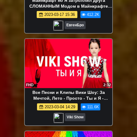
Майнкрафт но Я затроллил друга
СЛОМАННЫМ Модом в Майнкрафте
Троллинг Ловушка Minecraft
2023-03-17 15:36
412.2K
ЕвгенБро
FHD
2:32
Все Песни и Клипы Вики Шоу: За
Мечтой, Лето - Просто - Ты и Я -
КосмоЛайк - Хэй Лейдис / Вики Шоу -
2023-03-04 14:29
111.6K
КЛИП VIKI SHOW "Ты и Я" / Вики Шоу
Viki Show