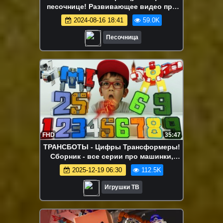
песочнице! Развивающее видео про
игрушки Om Nom
2024-08-16 18:41
59.0K
Песочница
FHD
35:47
ТРАНСБОТЫ - Цифры Трансформеры!
Сборник - все серии про машинки,
роботы и трансформеры.
2025-12-19 06:30
112.5K
Игрушки ТВ