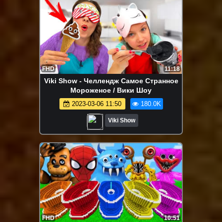
FHD
11:18
Viki Show - Челлендж Самое Странное
Мороженое / Вики Шоу
2023-03-06 11:50
180.0K
Viki Show
FHD
10:51