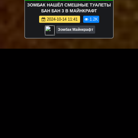
ЗОМБАК НАШЁЛ СМЕШНЫЕ ТУАЛЕТЫ
БАН БАН 3 В МАЙНКРАФТ
2024-10-14 11:41
1.2K
Зомбак Майнкрафт
ЗАГРУЗИТЬ ЕЩЁ ВИДЕО
О сайте
Специально для Вас мы отобрали вручную самое лучшее
видео! Смотрите видео онлайн на HDVK.ru. Смотреть
онлайн фильмы и сериалы бесплатно, музыкальные