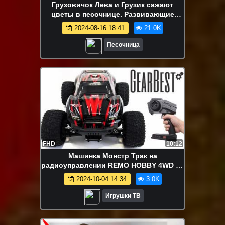
Грузовичок Лева и Грузик сажают
цветы в песочнице. Развивающие
видео для детей про машинки и песок
2024-08-16 18:41
21.0K
Песочница
FHD
10:12
Машинка Монстр Трак на
радиоуправлении REMO HOBBY 4WD от
GearBest Обзор Распаковка и Гонки
2024-10-04 14:34
3.0K
Игрушки ТВ