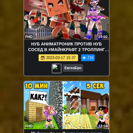
FHD
10:02
НУБ АНИМАТРОНИК ПРОТИВ НУБ
СОСЕД В #МАЙНКРАФТ 2 ТРОЛЛИНГ
ПРИВЕТ СОСЕД В МАЙНКРАФТЕ
2023-03-17 15:37
716
MINECRAFT
ЕвгенБро
FHD
32:06