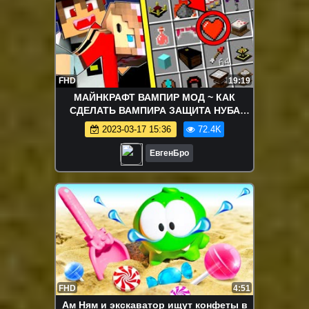
FHD
19:19
МАЙНКРАФТ ВАМПИР МОД ~ КАК
СДЕЛАТЬ ВАМПИРА ЗАЩИТА НУБА
ЗОМБИ АПОКАЛИПСИС ОБЗОР МОДА -
2023-03-17 15:36
72.4K
MINECRAFT MODS
ЕвгенБро
FHD
4:51
Ам Ням и экскаватор ищут конфеты в