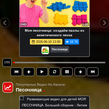
FHD
5:02
Моя песочница: создаём пазлы из
кинетического песка
2026-06-10 13:00
18.7K
Песочница
1/50
Популярные Видео На Канале:
Песочница