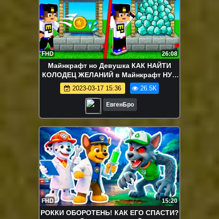
FHD
26:08
Майнкрафт но Девушка КАК НАЙТИ
КОЛОДЕЦ ЖЕЛАНИЙ в Майнкрафт НУБ
И ПРО ВИДЕО ТРОЛЛИНГ MINECRAFT
2023-03-17 15:36
26.5K
ЕвгенБро
FHD
15:20
РОККИ ОБОРОТЕНЬ! КАК ЕГО СПАСТИ?