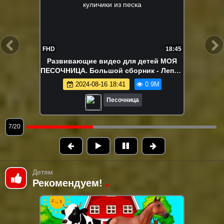
FHD
22:15
Ам Ням в поиске вкусняшек!
Развивающие видео про игрушки
2024-08-12 18:04
840.0K
Песочница
8/20
Детям
Рекомендуем!