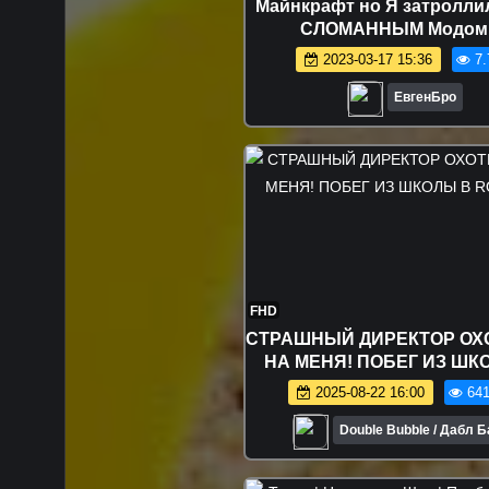
Майнкрафт но Я затролли
СЛОМАННЫМ Модом
Майнкрафте Троллинг Ло
2023-03-17 15:36
7.
Minecraft
ЕвгенБро
FHD
СТРАШНЫЙ ДИРЕКТОР ОХ
НА МЕНЯ! ПОБЕГ ИЗ ШК
ROBLOX
2025-08-22 16:00
641
Double Bubble / Дабл 