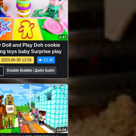
2:47
 Doll and Play Doh cookie
ng toys baby Surprise play
2023-06-30 13:55
13.4K
Double Bubble / Дабл Бабл
18:08