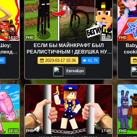
14:51
FHD
22:00
FHD
 Шоу:
ЕСЛИ БЫ МАЙНКРАФТ БЫЛ
Baby
ллендж,
РЕАЛИСТИЧНЫМ ! ДЕВУШКА НУБ
cooki
И ПРО ВИДЕО ТРОЛЛИНГ
4K
2023-03-17 15:36
41.7K
МЕЛЛОУ
MINECRAFT
Еды
ЕвгенБро
сные
Food
22:11
FHD
17:45
FHD