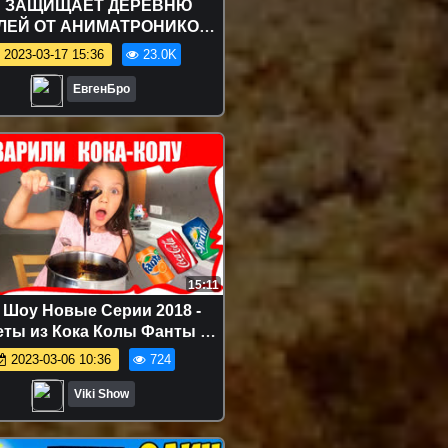
Б ЗАЩИЩАЕТ ДЕРЕВНЮ
ЛЕЙ ОТ АНИМАТРОНИКОВ
в МАЙНКРАФТ ! ДЕВУШКА
2023-03-17 15:36
23.0K
О ТРОЛЛИНГ MINECRAFT
ЕвгенБро
15:11
 Шоу Новые Серии 2018 -
ты из Кока Колы Фанты и
Спрайт / Вики Шоу
2023-03-06 10:36
724
Viki Show