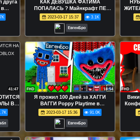
л друга
КАК ДЕВУШКА ФАТИМА
НУ
 в
ПОПАЛАСЬ ? Майнкрафт ПЕ
ЖИТЕ
вушка
Выживание деревня моды видео
ФНАФ 
7K
2023-03-17 15:37
3.1K
Minecraft
ВИДЕ
ЕвгенБро
41:47
FHD
18:54
FHD
ОТИТСЯ
Я прожил 100 Дней за ХАГГИ
Вики
ОЛЫ В
ВАГГИ Poppy Playtime в
Конфе
МАЙНКРАФТ ! ДЕВУШКА ВИДЕО
.7K
2023-03-17 15:36
91.0K
ТРОЛЛИНГ MINECRAFT
Бабл
ЕвгенБро