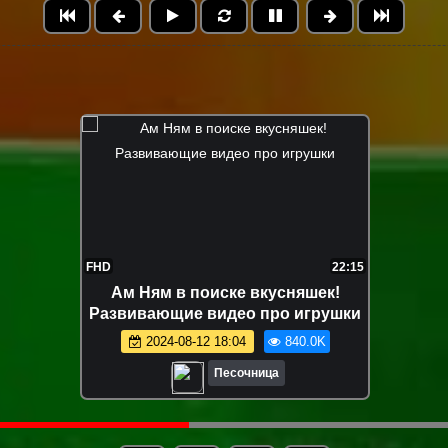
FHD
12:04
Маша Капуки и игрушки на пляже -
Развивающее видео для малышей
2024-08-16 18:41
632.0K
Песочница