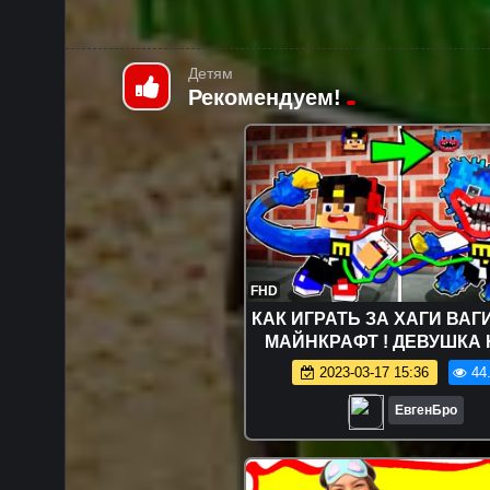
Детям
Рекомендуем!
FHD
КАК ИГРАТЬ ЗА ХАГИ ВАГ
МАЙНКРАФТ ! ДЕВУШКА 
ПРО ВИДЕО ТРОЛЛИ
2023-03-17 15:36
44
MINECRAFT Huggy Wu
ЕвгенБро