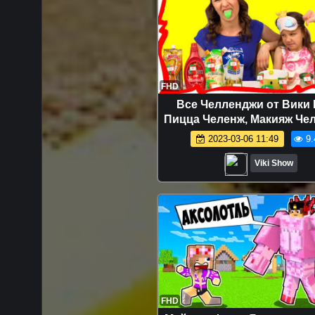
FHD
Все Челленджи от Вики
Пицца Челенж, Макияж Че
Смузи Челлендж, Блинный
2023-03-06 11:49
9.
Челлендж и др. - МАРШ
против НАСТОЯЩЕЙ 
Viki Show
ЧЕЛЛЕНДЖ Самые Ужа
Начинки Candy VS Real 
Challenge Вики Шоу
FHD