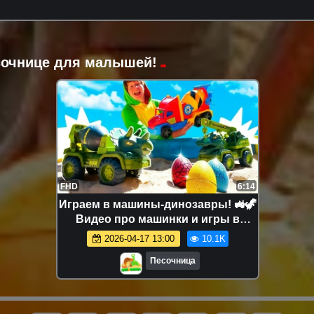
есочнице для малышей!
FHD
6:14
Играем в машины-динозавры! 🚜🦖
Видео про машинки и игры в
песочнице для детей
2026-04-17 13:00
10.1K
Песочница