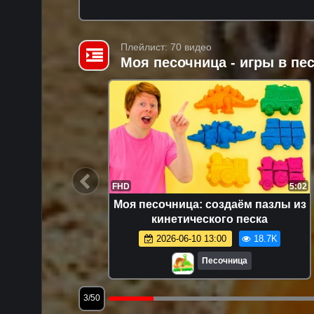
Плейлист: 70 видео
Моя песочница - игры в п
14:47
FHD
5:02
я самых
Моя песочница: создаём пазлы из
е видео:
кинетического песка
раем
7.8K
2026-06-10 13:00
18.7K
Песочница
3/50