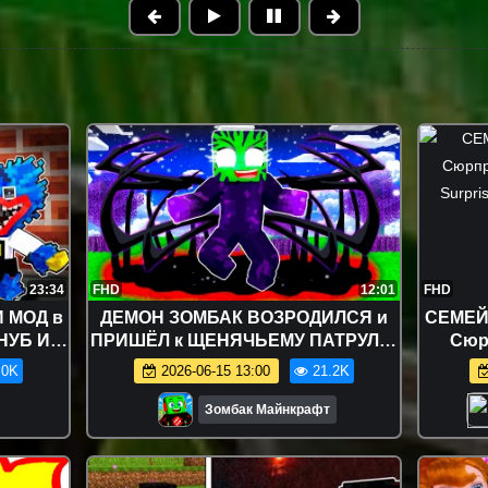
23:34
FHD
12:01
FHD
И МОД в
ДЕМОН ЗОМБАК ВОЗРОДИЛСЯ и
СЕМЕЙК
НУБ И
ПРИШЁЛ к ЩЕНЯЧЬЕМУ ПАТРУЛЮ
Сюр
НГ
в МАЙНКРАФТ
Familie
.0K
2026-06-15 13:00
21.2K
ggy
Зомбак Майнкрафт