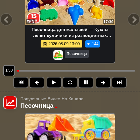
FHD
17:30
Песочница для малышей — Куклы
лепят куличики из разноцветных
формочек — Развивающее видео для
2026-08-09 13:00
144
детей
Песочница
1/50
Популярные Видео На Канале:
Песочница