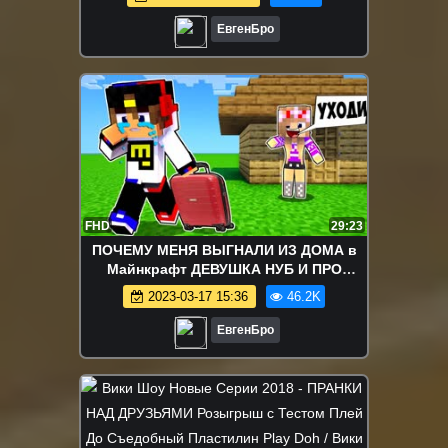
НУБИК MINECRAFT
ЕвгенБро
FHD
29:23
ПОЧЕМУ МЕНЯ ВЫГНАЛИ ИЗ ДОМА в
Майнкрафт ДЕВУШКА НУБ И ПРО
ТРОЛЛИНГ MINECRAFT
2023-03-17 15:36
46.2K
ЕвгенБро