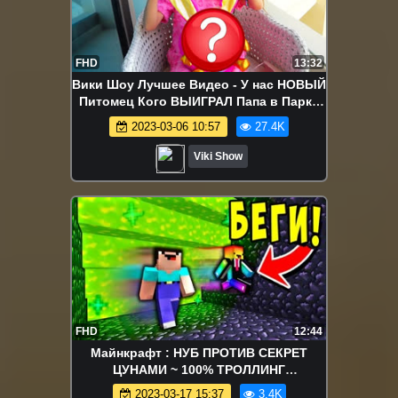
FHD
13:32
Вики Шоу Лучшее Видео - У нас НОВЫЙ
Питомец Кого ВЫИГРАЛ Папа в Парке
Аттракционов ВЛОГ из Дубай / Вики
2023-03-06 10:57
27.4K
Шоу
Viki Show
FHD
12:44
Майнкрафт : НУБ ПРОТИВ СЕКРЕТ
ЦУНАМИ ~ 100% ТРОЛЛИНГ
НЕВИДИМКОЙ И ЗАЩИТА ОТ НУБА /
2023-03-17 15:37
3.4K