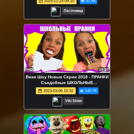
2025-11-25 09:10
51.6K
Песочница
FHD
15:60
Вики Шоу Новые Серии 2018 - ПРАНКИ
Съедобные ШКОЛЬНЫЕ
Принадлежности ПРОТИВ Обычной
2023-03-06 10:32
140.7K
Канцелярии Back to School Pranks //
Вики Шоу
Viki Show