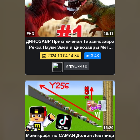
FHD
10:11
ДИНОЗАВР Приключения Тираннозавра
Рекса Пауки Змеи и Динозавры Мега
Битвы Динозавра Рекса Игрушки ТВ
2024-10-04 14:34
3.4K
Игрушки ТВ
FHD
16:20
Майнкрафт но САМАЯ Долгая Лестница