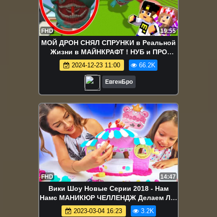
FHD
19:55
МОЙ ДРОН СНЯЛ СПРУНКИ в Реальной
Жизни в МАЙНКРАФТ ! НУБ и ПРО
ДЕВУШКА ВИДЕО ТРОЛЛИНГ
2024-12-23 11:00
66.2K
MINECRAFT
ЕвгенБро
FHD
14:47
Вики Шоу Новые Серии 2018 - Нам
Намс МАНИКЮР ЧЕЛЛЕНДЖ Делаем Лак
для Ногтей Num Noms Scented Nail
2023-03-04 16:23
3.2K
Polish Maker / Вики Шоу