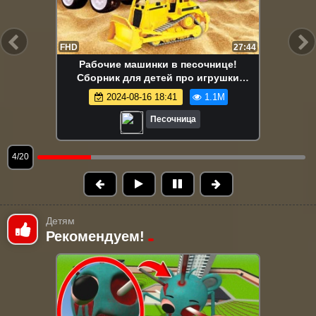
FHD
13:58
Маша Капуки Кануки и игрушки в
песочнице — Развивающее видео для
самых маленьких
2024-08-16 18:41
1.1M
Песочница
5/20
Детям
Рекомендуем!