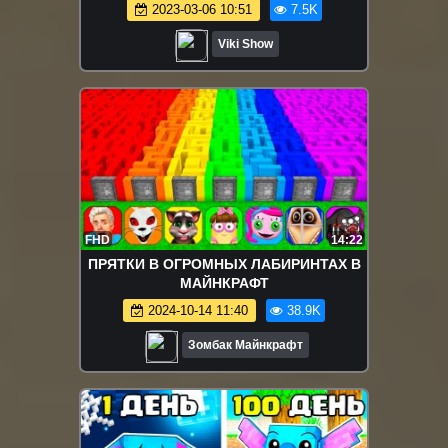
Больше Всего Гамбургеров BURGER
2023-03-06 10:51
7.5K
MANIA CHALLENGE /// Вики Шоу
Viki Show
FHD
14:22
ПРЯТКИ В ОГРОМНЫХ ЛАБИРИНТАХ В
МАЙНКРАФТ
2024-10-14 11:40
38.9K
Зомбак Майнкрафт