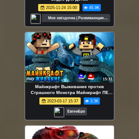
2025-11-24 15:00
45.9K
Моя звёздочка | Развивающие
мультики для детей
FHD
15:31
Майнкрафт Выживание против
Страшного Монстра Майнкрафт ПЕ
видео моды девушка Minecraft PE
2023-03-17 15:37
3.3K
ЕвгенБро