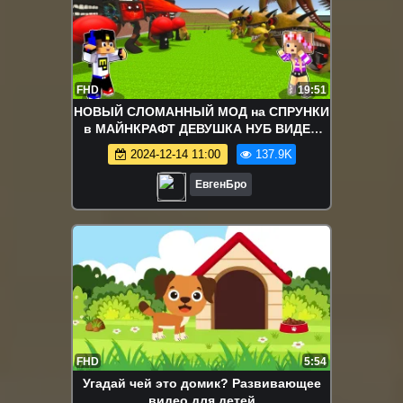
FHD
19:51
НОВЫЙ СЛОМАННЫЙ МОД на СПРУНКИ
в МАЙНКРАФТ ДЕВУШКА НУБ ВИДЕО
ТРОЛЛИНГ MINECRAFT SPRUNKI
2024-12-14 11:00
137.9K
ЕвгенБро
FHD
5:54
Угадай чей это домик? Развивающее
видео для детей