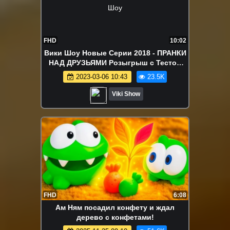
FHD
10:02
Вики Шоу Новые Серии 2018 - ПРАНКИ
НАД ДРУЗЬЯМИ Розыгрыш с Тестом
Плей До Съедобный Пластилин Play
2023-03-06 10:43
23.5K
Doh / Вики Шоу
Viki Show
FHD
6:08
Ам Ням посадил конфету и ждал
дерево с конфетами!