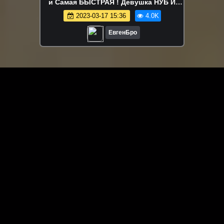
и Самая БЫСТРАЯ ! Девушка НУБ И
ПРО Видео Троллинг Minecraft
2023-03-17 15:36
4.0K
ЕвгенБро
ЗАГРУЗИТЬ ЕЩЁ ВИДЕО
О сайте
Специально для Вас мы отобрали вручную самое лучшее
видео! Смотрите видео онлайн на HDVK.ru. Смотреть
онлайн фильмы и сериалы бесплатно, музыкальные
клипы, новости мира и кино, обзоры мобильных