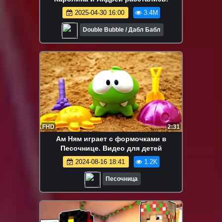
2025-04-30 16:00
3.4M
Double Bubble / Дабл Бабл
FHD
2:31
Ам Ням играет с формочками в
Песочнице. Видео для детей
2024-08-16 18:41
1.2K
Песочница