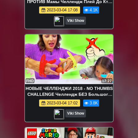
ПРОТИВ Мамы Челлендж Плей До Кто
Победит Новый Challenge Play Doh /
2023-03-04 17:08
4.1K
Вики Шоу
Viki Show
FHD
17:27
НОВЫЕ ЧЕЛЛЕНДЖИ 2018 - NO THUMBS
CHALLENGE Челлендж БЕЗ Большого
Пальца Вика ПРОТИВ Мамы/// Вики Шоу
2023-03-04 17:02
3.8K
Viki Show