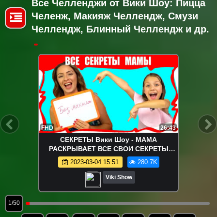
Все Челленджи от Вики Шоу: Пицца
Челенж, Макияж Челлендж, Смузи
Челлендж, Блинный Челлендж и др.
FHD
26:43
СЕКРЕТЫ Вики Шоу - МАМА
РАСКРЫВАЕТ ВСЕ СВОИ СЕКРЕТЫ
Челлендж Кто Лучше Знает Маму / Вики
2023-03-04 15:51
280.7K
Шоу
Viki Show
1/50