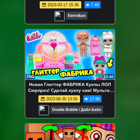
СТАРС В МАЙНКРАФТЕ ! ВИДЕО
2023-03-17 15:36
7.4K
MINECRAFT
ЕвгенБро
FHD
13:40
Новая Глиттер ФАБРИКА Куклы ЛОЛ
Сюрприз! Сделай куклу сам! Мультик
LOL Surprise DIY Glitter Factory
2023-06-30 13:55
17.8K
Double Bubble / Дабл Бабл