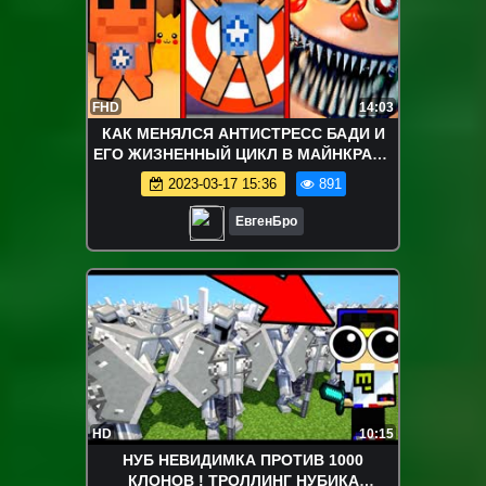
FHD
14:03
КАК МЕНЯЛСЯ АНТИСТРЕСС БАДИ И
ЕГО ЖИЗНЕННЫЙ ЦИКЛ В МАЙНКРАФТ
~ ЭВОЛЮЦИЯ Kick the Buddy В
2023-03-17 15:36
891
MINECRAFT
ЕвгенБро
HD
10:15
НУБ НЕВИДИМКА ПРОТИВ 1000
КЛОНОВ ! ТРОЛЛИНГ НУБИКА