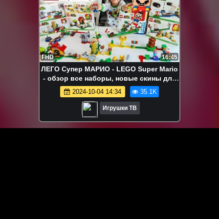
FHD
16:45
ЛЕГО Супер МАРИО - LEGO Super Mario
- обзор все наборы, новые скины для
Марио - конструктор Игрушки
2024-10-04 14:34
35.1K
Игрушки ТВ
ЗАГРУЗИТЬ ЕЩЁ ВИДЕО
О сайте