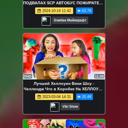
ПОДВАЛАХ SCP АВТОБУС ПОЖИРАТЕЛЬ
МЕСТЬ КОЛОБКА ПАРОВОЗИК ТОМАС
2024-10-14 11:42
63.7K
В МАЙНКРАФТ
Зомбак Майнкрафт
FHD
11:29
Лучший Хеллоуин Вики Шоу -
Челлендж Что в Коробке На ХЕЛЛОУИН
Нащупал Скелет Крысы Зеленая
2023-03-04 14:31
20.4K
Голова Черви Challenge / Вики Шоу
Viki Show