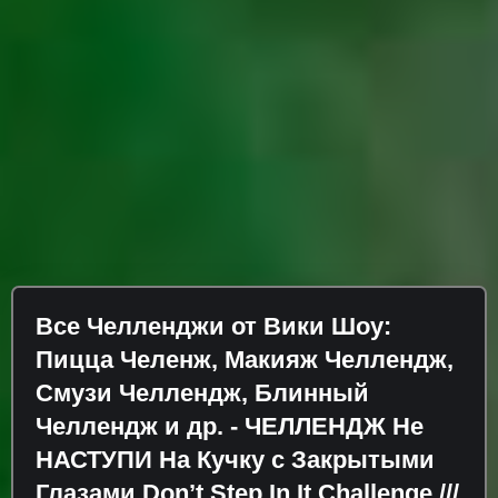
Все Челленджи от Вики Шоу:
Пицца Челенж, Макияж Челлендж,
Смузи Челлендж, Блинный
Челлендж и др. - ЧЕЛЛЕНДЖ Не
НАСТУПИ На Кучку с Закрытыми
Глазами Don’t Step In It Challenge ///