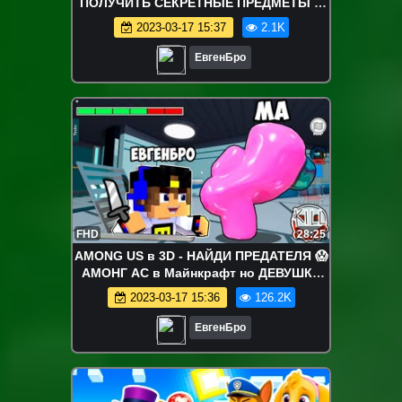
ПОЛУЧИТЬ СЕКРЕТНЫЕ ПРЕДМЕТЫ В
MINECRAFT Защита нуба
2023-03-17 15:37
2.1K
ЕвгенБро
FHD
28:25
AMONG US в 3D - НАЙДИ ПРЕДАТЕЛЯ 😱
АМОНГ АС в Майнкрафт но ДЕВУШКА
НУБ И ПРО ВИДЕО ТРОЛЛИНГ
2023-03-17 15:36
126.2K
MINECRAFT
ЕвгенБро