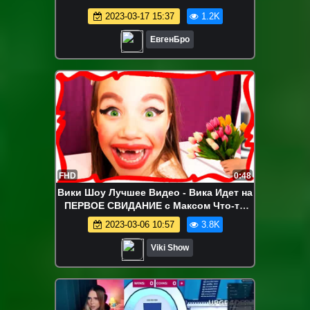
КЛОНАМИ НЕВИДИМКОЙ В MINECRAFT!
2023-03-17 15:37
1.2K
Мультик Майнкрафт
ЕвгенБро
FHD
0:48
Вики Шоу Лучшее Видео - Вика Идет на
ПЕРВОЕ СВИДАНИЕ с Максом Что-то
Пошло Не Так Смотреть Всем / Вики
2023-03-06 10:57
3.8K
Шоу
Viki Show