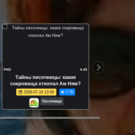
FHD
4:45
FHD
Тайны песочницы: какие
Видео
сокровища откопал Ам Ням?
Хоп игр
2026-07-10 13:00
7.7K
Песочница