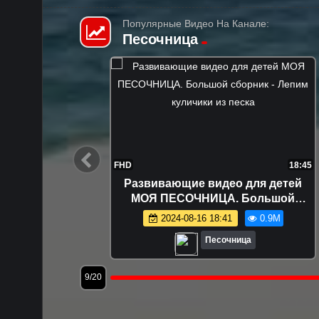
Популярные Видео На Канале:
Песочница
17:23
FHD
18:45
 яйца!
Развивающие видео для детей
игрушки
МОЯ ПЕСОЧНИЦА. Большой
очнице
сборник - Лепим куличики из песка
.0M
2024-08-16 18:41
0.9M
Песочница
12/20