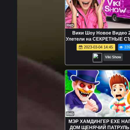
FHD
Вики Шоу Новое Видео 2
Улетели на СЕКРЕТНЫЕ С
РУМ ТУР по моему личном
2023-03-04 14:45
339
ВАГОНУ влог / Вики 
Viki Show
FHD
МЭР ХАМДИНГЕР EXE НА
ДОМ ЩЕНЯЧИЙ ПАТРУЛЬ