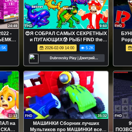
24:49
FHD
9:60
FHD
022 -
😍Я СОБРАЛ САМЫХ СЕКРЕТНЫХ
БУН
ЪЕМКИ *
и ПУГАЮЩИХ😰 РЫБ! FIND the
Popp
у ГРИМ
FISH - №1 в ROBLOX
девушк
.5K
2026-02-09 14:00
5.2K
Шоу
Dubrovsky Play | Дмитрий
Дубровский
11:13
FHD
35:32
FHD
ПАЛ на
МАШИНКИ Сборник лучших
9
 СКАЙ
Мультиков про МАШИНКИ все
ПОЗВО