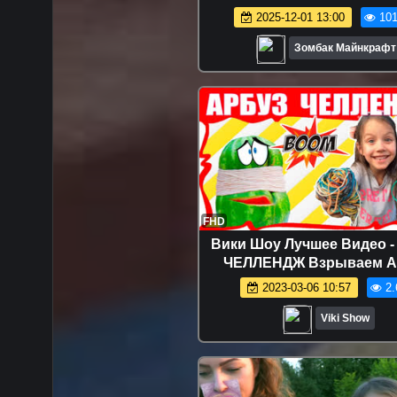
РАЙДЕР в МАЙНКРАФТ
2025-12-01 13:00
101
PATROL МУЛЬТИК
Зомбак Майнкрафт
FHD
Вики Шоу Лучшее Видео -
ЧЕЛЛЕНДЖ Взрываем А
Резинками Веселое виде
2023-03-06 10:57
2.
детей EXPLODING WATE
CHALLENGE
Viki Show