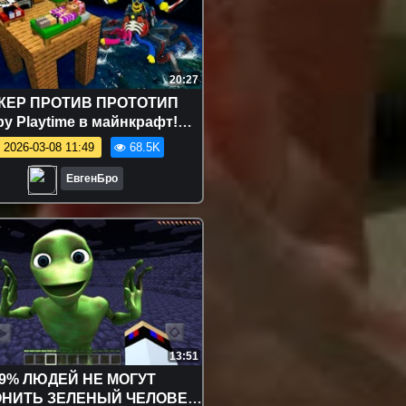
20:27
КЕР ПРОТИВ ПРОТОТИП
y Playtime в майнкрафт!
а новичок видео minecraft
2026-03-08 11:49
68.5K
ЕвгенБро
13:51
9% ЛЮДЕЙ НЕ МОГУТ
НИТЬ ЗЕЛЕНЫЙ ЧЕЛОВЕК