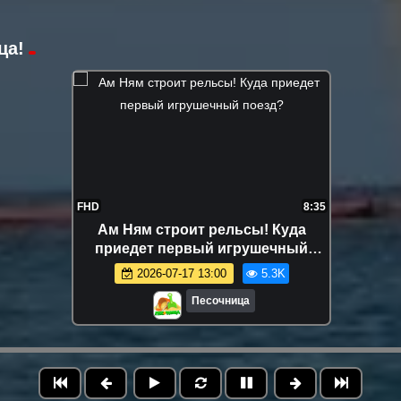
ца!
FHD
8:35
Ам Ням строит рельсы! Куда
приедет первый игрушечный
поезд?
2026-07-17 13:00
5.3K
Песочница