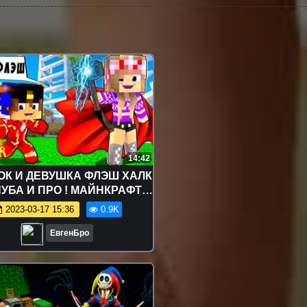
14:42
ОК И ДЕВУШКА ФЛЭШ ХАЛК
НУБА И ПРО ! МАЙНКРАФТ
ИВАНИЕ БОМЖА ВИДЕО
2023-03-17 15:36
0.9K
РОЛЛИНГ MINECRAFT
ЕвгенБро