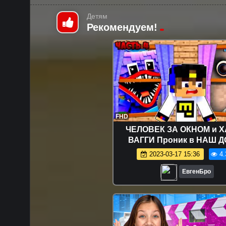
Детям
Рекомендуем!
FHD
ЧЕЛОВЕК ЗА ОКНОМ и Х
ВАГГИ Проник в НАШ Д
Майнкрафт НУБ И ПРО 
2023-03-17 15:36
4.
ТРОЛЛИНГ MINECRA
ЕвгенБро