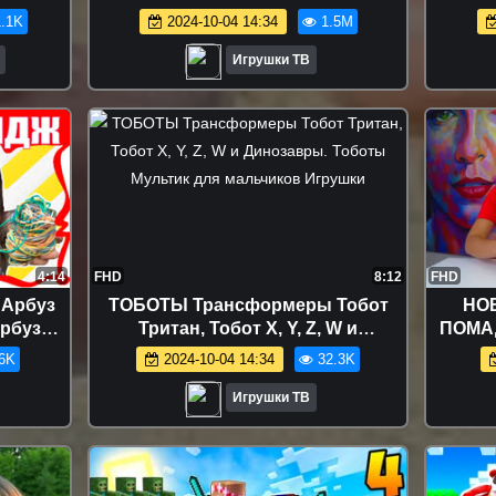
 PAW
серии подряд на русском для
Т
.1K
2024-10-04 14:34
1.5M
детей ТАЧКИ Игрушки ТВ
ТРОЛ
Игрушки ТВ
4:14
FHD
8:12
FHD
 Арбуз
ТОБОТЫ Трансформеры Тобот
НОВ
рбуз
Тритан, Тобот X, Y, Z, W и
ПОМА
о для
Динозавры. Тоботы Мультик для
Баль
6K
2024-10-04 14:34
32.3K
RMELON
мальчиков Игрушки
Поп
пр
Игрушки ТВ