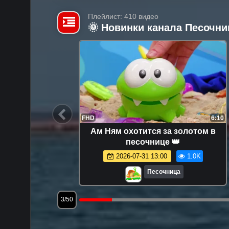
Плейлист: 410 видео
🌞 Новинки канала Песочни
7:46
FHD
6:10
в разные
Ам Ням охотится за золотом в
 игрушки
песочнице 👑
а
5.3K
2026-07-31 13:00
1.0K
Песочница
3/50