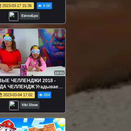
АНЦУЕТ В МАЙНКРАФТ
2023-03-17 15:36
8.6K
ЛИНГ ЛОВУШКА ДЛЯ НУБА
MINECRAFT
ЕвгенБро
10:51
ЫЕ ЧЕЛЛЕНДЖИ 2018 -
ДА ЧЕЛЛЕНДЖ Угадываем
замы Для Губ со Вкусом
2023-03-04 17:02
884
улярных Напитков Вика
отив Мамы / Вики Шоу
Viki Show