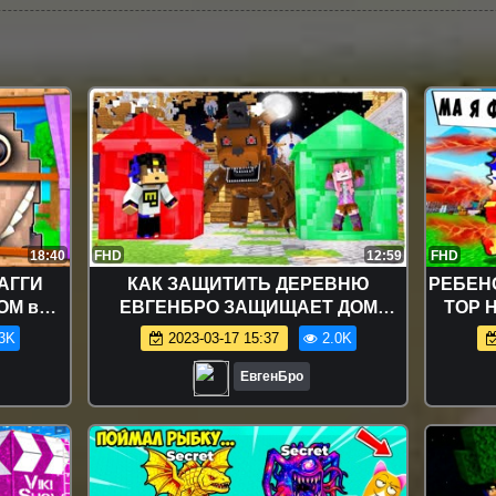
18:40
FHD
12:59
FHD
АГГИ
КАК ЗАЩИТИТЬ ДЕРЕВНЮ
РЕБЕН
ОМ в
ЕВГЕНБРО ЗАЩИЩАЕТ ДОМ
ТОР 
ВИДЕО
МАЙНКРАФТА ОТ ФРЕДДИ!
ВЫЖ
3K
2023-03-17 15:37
2.0K
FT
СМОГУТ ОНИ ЗАЩИТИТЬ МИР
Т
MINECRAFT
ЕвгенБро