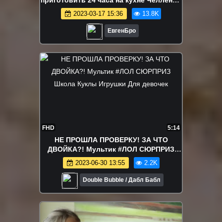
приготовить 24 часа на кухне Челлендж
НУБ И ПРО ВИДЕО ТРОЛЛИНГ
2023-03-17 15:36
13.8K
MINECRAFT
ЕвгенБро
FHD
5:14
НЕ ПРОШЛА ПРОВЕРКУ! ЗА ЧТО
ДВОЙКА?! Мультик #ЛОЛ СЮРПРИЗ
Школа Куклы Игрушки Для девочек
2023-06-30 13:55
2.2K
Double Bubble / Дабл Бабл