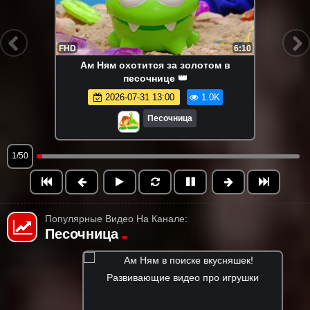
FHD
6:10
Ам Ням охотится за золотом в
песочнице 👑
2026-07-31 13:00
1.0K
Песочница
1/50
Популярные Видео На Канале:
Песочница