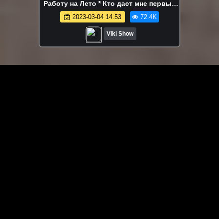
Работу на Лето * Кто даст мне первые
Чаевые / Вики Шоу
2023-03-04 14:53
72.4K
Viki Show
ЗАГРУЗИТЬ ЕЩЁ ВИДЕО
О сайте
Специально для Вас мы отобрали вручную самое лучшее
видео! Смотрите видео онлайн на HDVK.ru. Смотреть
онлайн фильмы и сериалы бесплатно, музыкальные
клипы, новости мира и кино, обзоры мобильных