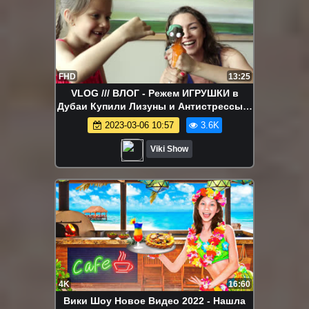
FHD
13:25
VLOG /// ВЛОГ - Режем ИГРУШКИ в
Дубаи Купили Лизуны и Антистрессы в
Самом Большом Магазине в Мире /
2023-03-06 10:57
3.6K
Вики Шоу
Viki Show
4K
16:60
Вики Шоу Новое Видео 2022 - Нашла