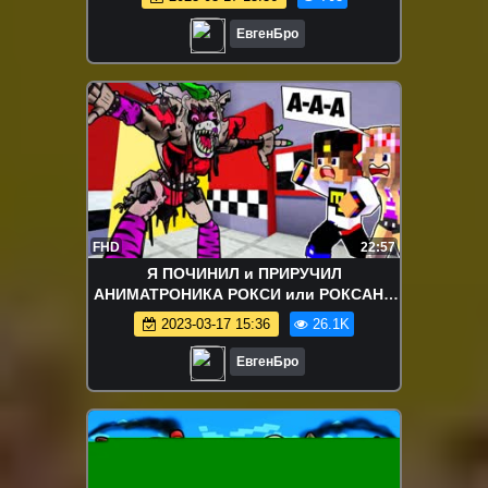
MINECRAFT
ЕвгенБро
FHD
22:57
Я ПОЧИНИЛ и ПРИРУЧИЛ
АНИМАТРОНИКА РОКСИ или РОКСАНА
в МАЙНКРАФТ ! ДЕВУШКА ВИДЕО
2023-03-17 15:36
26.1K
ТРОЛЛИНГ MINECRAFT
ЕвгенБро