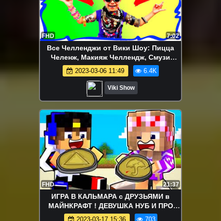
FHD
7:02
Все Челленджи от Вики Шоу: Пицца
Челенж, Макияж Челлендж, Смузи
Челлендж, Блинный Челлендж и др. -
2023-03-06 11:49
6.4K
100 СЛОЕВ УКРАШЕНИЙ НА ТЕЛЕ Сто
Слоев ЧЕЛЛЕНДЖ / Вики Шоу
Viki Show
FHD
21:37
ИГРА В КАЛЬМАРА с ДРУЗЬЯМИ в
МАЙНКРАФТ ! ДЕВУШКА НУБ И ПРО
ВИДЕО ТРОЛЛИНГ ЛОВУШКА
2023-03-17 15:36
703