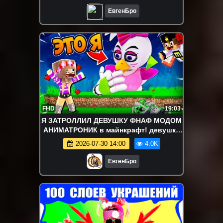
ЕвгенБро
FHD
19:03
Я ЗАТРОЛЛИЛ ДЕВУШКУ ФНАФ МОДОМ
АНИМАТРОНИК в майнкрафт! девушка
новичок видео minecraft
2026-07-30 14:00
4.0K
ЕвгенБро