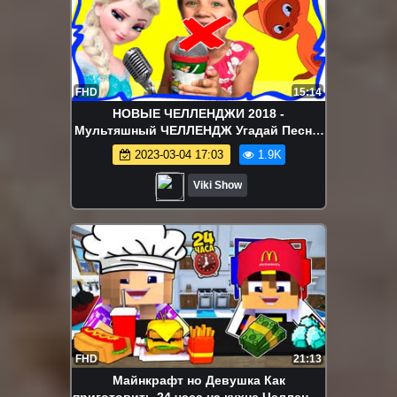
FHD
15:14
НОВЫЕ ЧЕЛЛЕНДЖИ 2018 -
Мультяшный ЧЕЛЛЕНДЖ Угадай Песню
Наоборот из МУЛЬТФИЛЬМОВ
2023-03-04 17:03
1.9K
Холодное Сердце Зверополис / Вики
Шоу
Viki Show
FHD
21:13
Майнкрафт но Девушка Как