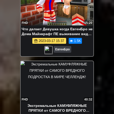
FHD
15:20
Что делает Девушка когда ЕвгенБро не
Дома Майнкрафт ПЕ выживание видео
MinecraftPE
2023-03-17 15:37
1.5K
ЕвгенБро
FHD
40:32
Экстремальные КАМУФЛЯЖНЫЕ
ПРЯТКИ от САМОГО ВРЕДНОГО