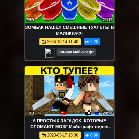
FHD
21:18
ЗОМБАК НАШЁЛ СМЕШНЫЕ ТУАЛЕТЫ В
МАЙНКРАФТ
2024-10-14 11:40
2.2K
Зомбак Майнкрафт
FHD
24:56
6 ПРОСТЫХ ЗАГАДОК, КОТОРЫЕ
СЛОМАЮТ МОЗГ Майнкрафт видео
выживание Minecraft PE
2023-03-17 15:36
0.9K