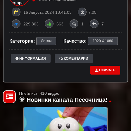
16 Августа 2024 18:41:03
7:05
229 803
663
1
7
Категория:
Качество:
Детям
1920 X 1080
ИНФОРМАЦИЯ
КОМЕНТАРИИ
СКАЧАТЬ
Плейлист: 410 видео
🌞 Новинки канала Песочница!