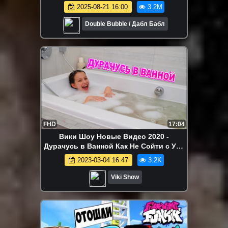
ПОДРОСТКА В МИРЕ ЧЕЛЛЕНДЖ!
2025-08-21 16:00
3.2M
Double Bubble / Дабл Бабл
FHD
17:04
Вики Шоу Новые Видео 2020 -
Дурачусь в Ванной Как Не Сойти с Ума
дома Влог / Вики Шоу
2023-03-04 16:47
3.2K
Viki Show