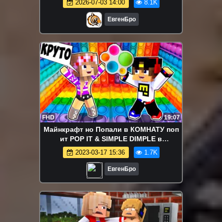
2026-07-03 14:00
8.1K
ЕвгенБро
FHD
19:07
Майнкрафт но Попали в КОМНАТУ поп
ит POP IT & SIMPLE DIMPLE в
Майнкрафте Троллинг Ловушка
2023-03-17 15:36
1.7K
Minecraft
ЕвгенБро