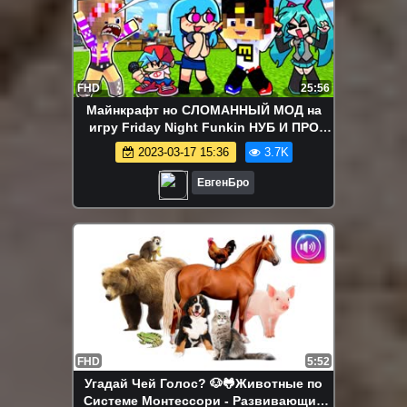
FHD
25:56
Майнкрафт но СЛОМАННЫЙ МОД на
игру Friday Night Funkin НУБ И ПРО
Видео Троллинг Minecraft FNF
2023-03-17 15:36
3.7K
ЕвгенБро
FHD
5:52
Угадай Чей Голос? 🐶🐸Животные по
Системе Монтессори - Развивающие