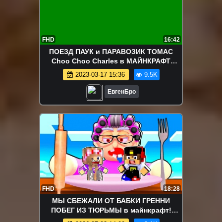
FHD
16:42
ПОЕЗД ПАУК и ПАРАВОЗИК ТОМАС
Choo Choo Charles в МАЙНКРАФТ
ДЕВУШКА ВИДЕО ТРОЛЛИНГ
2023-03-17 15:36
9.5K
MINECRAFT
ЕвгенБро
FHD
18:28
МЫ СБЕЖАЛИ ОТ БАБКИ ГРЕННИ
ПОБЕГ ИЗ ТЮРЬМЫ в майнкрафт!
девушка новичок видео minecraft