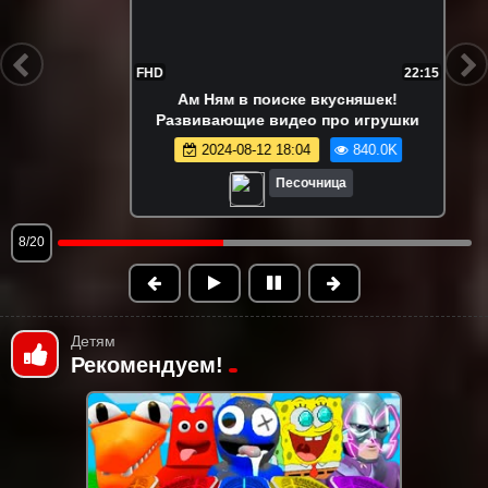
FHD
21:55
Ам Ням играет в съедобное-
несъедобное! 😋 Игры и развивающее
видео про игрушки Om Nom
2024-08-13 15:03
815.3K
Песочница
9/20
Детям
Рекомендуем!