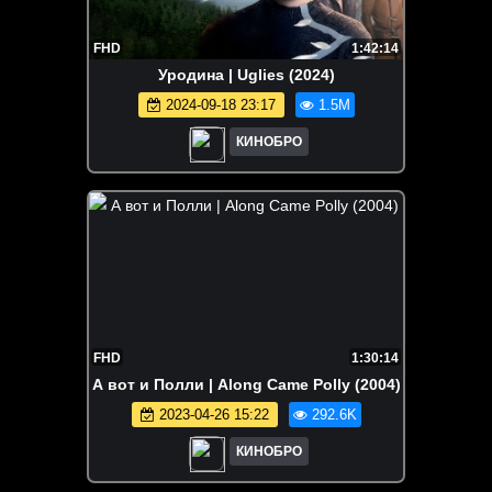
FHD
1:42:14
Уродина | Uglies (2024)
2024-09-18 23:17
1.5M
КИНОБРО
FHD
1:30:14
А вот и Полли | Along Came Polly (2004)
2023-04-26 15:22
292.6K
КИНОБРО