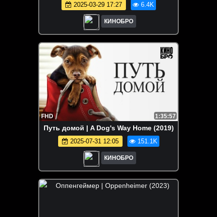
2025-03-29 17:27
6.4K
КИНОБРО
FHD
1:35:57
Путь домой | A Dog's Way Home (2019)
2025-07-31 12:05
151.1K
КИНОБРО