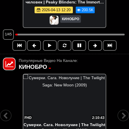
человек | Peaky Blinders: The Immortal
Man (2026)
2026-04-13 12:20
200.5K
КИНОБРО
1/45
Популярные Видео На Канале:
КИНОБРО
1:47:17
Босс-молокосос 2 | The Boss Baby: