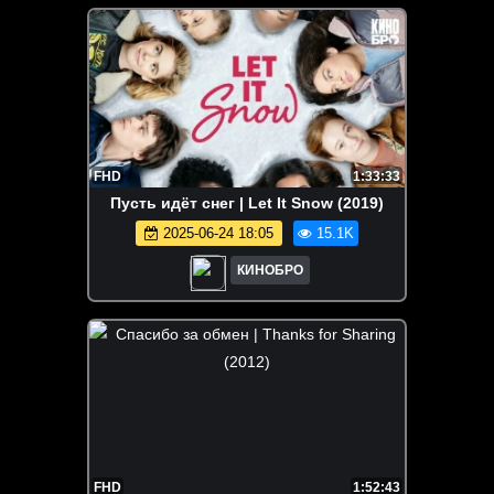
FHD
1:33:33
Пусть идёт снег | Let It Snow (2019)
2025-06-24 18:05
15.1K
КИНОБРО
FHD
1:52:43