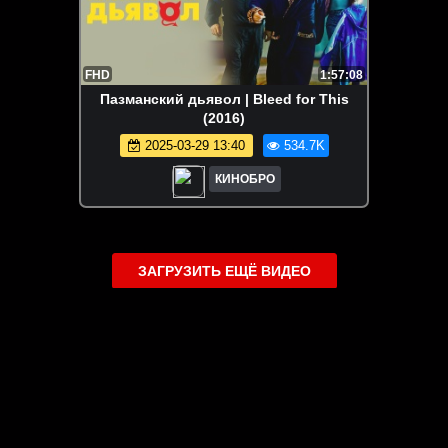
FHD
1:57:08
Пазманский дьявол | Bleed for This
(2016)
2025-03-29 13:40
534.7K
КИНОБРО
ЗАГРУЗИТЬ ЕЩЁ ВИДЕО
О сайте