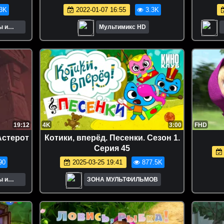
мультсериалы disney дісней
3K
2022-01-07 16:55
3.3K
дисней
ы и
Мультимикс HD
19:12
4K
3:00
FHD
 Астерот
Котики, вперёд. Песенки. Сезон 1.
Серия 45
90
2025-03-25 19:41
877.5K
ы и
ЗОНА МУЛЬТФИЛЬМОВ