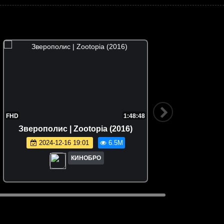
FHD
1:48:48
Зверополис | Zootopia (2016)
Семейка
2024-12-16 19:01
6.5M
КИНОБРО