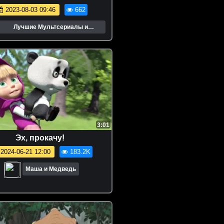
Окруженный в раю
2023-08-03 09:46
662
Лучшие Мультсериалы и
Мультфильмы
3:01
Эх, прокачу!
2024-06-21 12:00
183.2K
Маша и Медведь