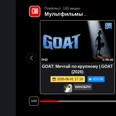
Плейлист: 165 видео
Мультфильмы
1:37:59
FHD
1:39:46
no Mirai
GOAT: Мечтай по-крупному | GOAT
(2026)
5.4K
2026-06-01 17:19
433.5K
КИНОБРО
3/46