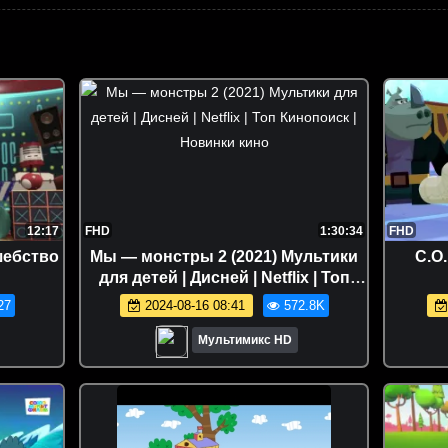
12:17
FHD
1:30:34
FHD
шебство
Мы — монстры 2 (2021) Мультики
С.О.
для детей | Дисней | Netflix | Топ
Кинопоиск | Новинки кино
27
2024-08-16 08:41
572.8K
Мультимикс HD