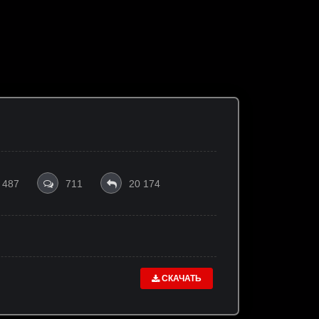
 487
711
20 174
СКАЧАТЬ