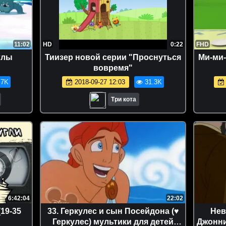
11:02
HD
0:22
FHD
глы
Тиизер новой серии "Проснуться
Ми-ми-
вовремя"
.7K
2018-09-27 12:03
31.3K
Три кота
6:42:04
22:02
19-35
33. Геркулес и сын Посейдона (♥
Нев
Геркулес) мультики для детей
Джонни 