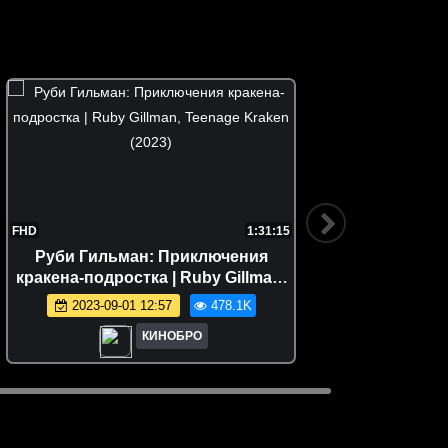
FHD
1:31:15
FHD
Руби Гильман: Приключения
кракена-подростка | Ruby Gillman,
Teenage Kraken (2023)
2023-09-01 12:57
478.1K
КИНОБРО