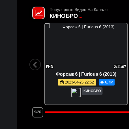
Популярные Видео На Канале:
КИНОБРО
1:47:36
FHD
2:11:07
 (2025)
Форсаж 6 | Furious 6 (2013)
.5M
2023-04-25 22:52
6.7M
КИНОБРО
9/20