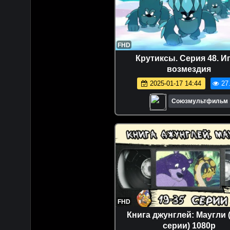
FHD
Крутиксы. Серия 48. И
возмездия
2025-01-17 14:44
27
Союзмультфильм
FHD
Книга джунглей: Маугли (
серии) 1080p