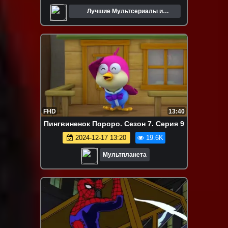
Лучшие Мультсериалы и
Мультфильмы
FHD
13:40
Пингвиненок Пороро. Сезон 7. Серия 9
2024-12-17 13:20
19.6K
Мультпланета