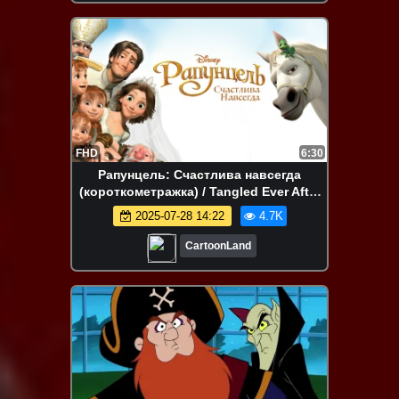
FHD
6:30
Рапунцель: Счастлива навсегда
(короткометражка) / Tangled Ever After
(США, 2012)
2025-07-28 14:22
4.7K
CartoonLand