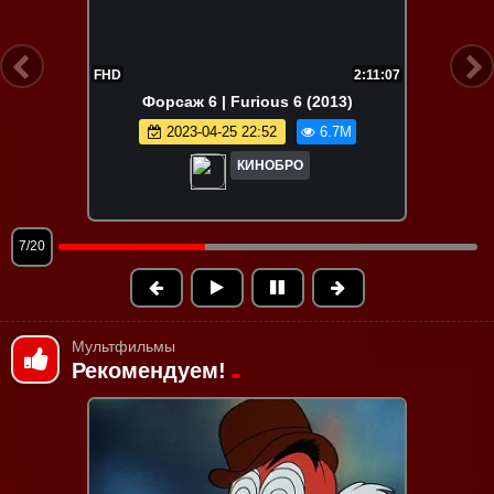
FHD
1:32:20
Корпорация монстров | Monsters, Inc.
(2001)
2023-04-27 19:37
6.6M
КИНОБРО
8/20
Мультфильмы
Рекомендуем!