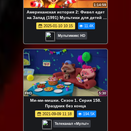
1:14:59
Американская история 2: Фивел едет
на Запад (1991) Мультики для детей |
Дисней Disney | Netflix | Мультсериалы |
2025-01-10 10:15
11.4K
Мультики 2024
Мультимикс HD
FHD
5:30
Ми-ми-мишки. Сезон 1. Серия 158.
Праздник без конца
2021-09-09 11:18
194.5K
Телеканал «Мульт»