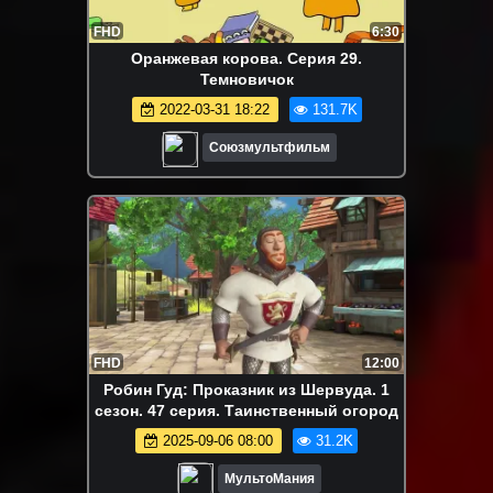
FHD
6:30
Оранжевая корова. Серия 29.
Темновичок
2022-03-31 18:22
131.7K
Союзмультфильм
FHD
12:00
Робин Гуд: Проказник из Шервуда. 1
сезон. 47 серия. Таинственный огород
2025-09-06 08:00
31.2K
МультоМания