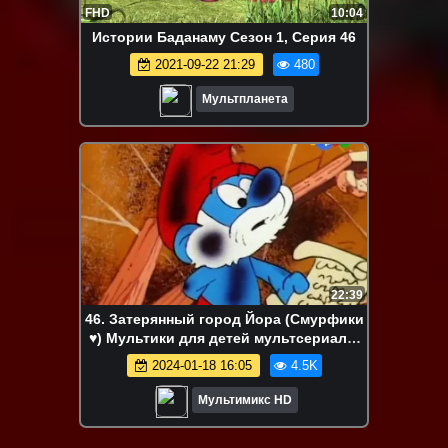
FHD
10:04
Истории Баданаму Сезон 1, Серия 46
2021-09-22 21:29
480
Мультпланета
22:39
46. Затерянный город Йора (Смурфики
♥) Мультики для детей мультсериалы
дисней disney сериалы Netflix
2024-01-18 16:05
4.5K
Мультимикс HD