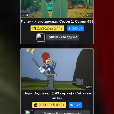
FHD
5:30
Лунтик и его друзья. Сезон 1. Серия 489
2023-12-22 17:49
246.5K
Лунтик и его друзья
5:55
Вуди Вудпекер (143 серия) - Собачья
жизнь
2023-10-05 09:21
1.2K
Лучшие Мультсериалы и