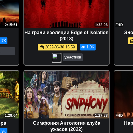
2:15:51
1:32:06
FHD
На грани изоляции Edge of Isolation
Эно
(2018)
.7K
2022-06-30 15:59
1.0K
о.
ужастики
1:28:04
1:27:38
FHD
ера
Симфония Антология клуба
Нар
ужасов (2022)
.9K