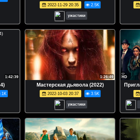
2022-11-29 20:35
2.5K
ужастики
1:42:39
1:26:49
HD
4)
Мастерская дьявола (2022)
Пригл
.1K
2022-10-03 20:37
3.5K
ужастики