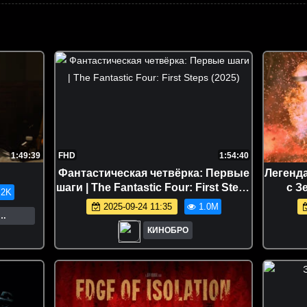
1:49:39
FHD
1:54:40
Фантастическая четвёрка: Первые
Легенд
шаги | The Fantastic Four: First Steps
с З
.2K
(2025)
2025-09-24 11:35
1.0M
о.
КИНОБРО